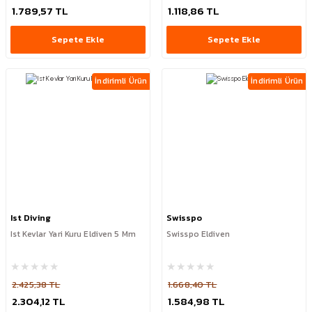
1.789,57 TL
1.118,86 TL
Sepete Ekle
Sepete Ekle
İndirimli Ürün
İndirimli Ürün
Ist Diving
Swisspo
Ist Kevlar Yari Kuru Eldiven 5 Mm
Swisspo Eldiven
2.425,38 TL
1.668,40 TL
2.304,12 TL
1.584,98 TL