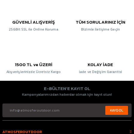
GÜVENLİ ALIŞVERİŞ
TÜM SORULARINIZ İÇİN
256Bit SSL ile Online Koruma
Bizimle İletişime Geçin
1500 TL ve ÜZERİ
KOLAY İADE
Alışverişlerinizde Ücretsiz Kargo
İade ve Değişim Garantisi
E-BÜLTEN’E KAYIT OL
Kampanyalarımızdan haberdar olmak için kayıt olun!
KAYDOL
ATMOSFEROUTDOOR