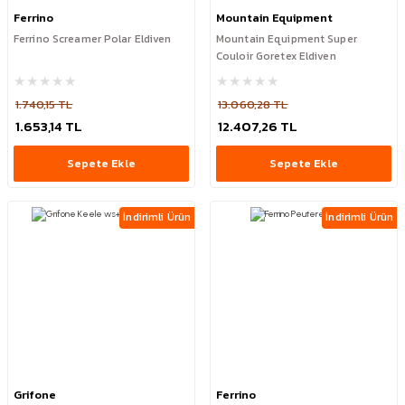
Ferrino
Mountain Equipment
Ferrino Screamer Polar Eldiven
Mountain Equipment Super
Couloir Goretex Eldiven
1.740,15 TL
13.060,28 TL
1.653,14 TL
12.407,26 TL
Sepete Ekle
Sepete Ekle
İndirimli Ürün
İndirimli Ürün
Grifone
Ferrino