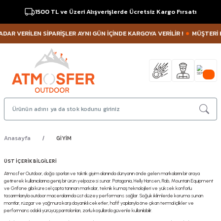
1500 TL ve Üzeri Alışverişlerde Ücretsiz Kargo Fırsatı
VERİLEN SİPARİŞLER AYNI GÜN İÇİNDE KARGOYA VERİLİR !
MÜŞTERİ HİZMETL
Anasayfa
GİYİM
ÜST İÇERİK BİLGİLERİ
Atmosfer Outdoor, doğa sporları ve taktik giyim alanında dünyanın önde gelen markalarını bir araya
getirerek kullanıcılarına geniş bir ürün yelpazesi sunar. Patagonia, Helly Hansen, Rab, Mountain Equipment
ve Grifone gibi küresel çapta tanınan markalar, teknik kumaş teknolojileri ve yüksek konforlu
tasarımlarıyla outdoor maceralarında üst düzey performans sağlar. Soğuk iklimlerde koruma sunan
montlar, rüzgar ve yağmura karşı dayanıklı ceketler, hafif yapılarıyla öne çıkan termal içlikler ve
performans odaklı yürüyüş pantolonları, zorlu koşullarda güvenle kullanılabilir.