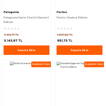
Patagonia
Ferrino
Patagonia Kadın Stretch Element
Ferrino Shadow Eldiven
Eldiven
5.414,71 TL
1.001,82 TL
5.143,97 TL
951,73 TL
Sepete Ekle
Sepete Ekle
İndirimli Ürün
İndirimli Ürün