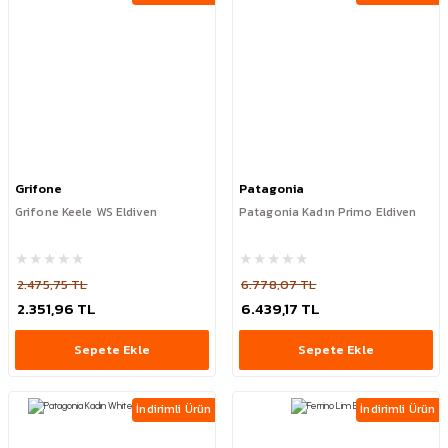
Grifone
Patagonia
Grifone Keele WS Eldiven
Patagonia Kadın Primo Eldiven
2.475,75 TL
6.778,07 TL
2.351,96 TL
6.439,17 TL
Sepete Ekle
Sepete Ekle
İndirimli Ürün
İndirimli Ürün