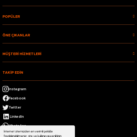
POPÜLER
ÖNE ÇIKANLAR
MÜŞTERİ HİZMETLERİ
TAKİP EDİN
Instagram
Facebook
Twitter
LinkedIn
WhatsApp
İnternet sitemizden en verimli şekilde
faydalanabilmeniz, site ve kullanıcı güvenliğinin