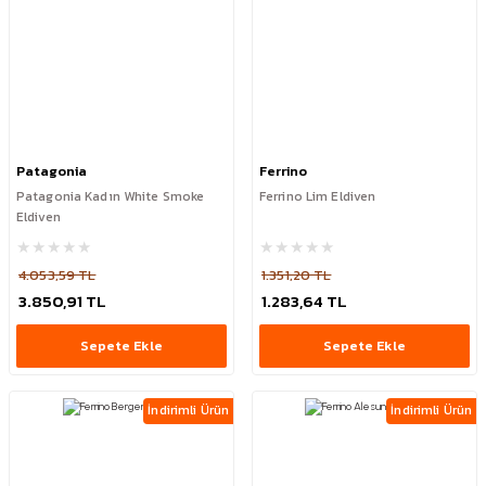
Patagonia
Ferrino
Patagonia Kadın White Smoke
Ferrino Lim Eldiven
Eldiven
4.053,59 TL
1.351,20 TL
3.850,91 TL
1.283,64 TL
Sepete Ekle
Sepete Ekle
İndirimli Ürün
İndirimli Ürün