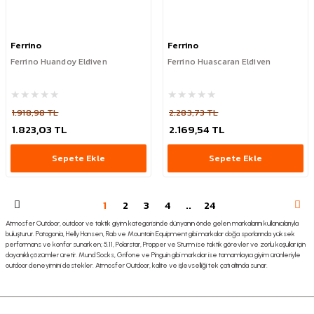
Ferrino
Ferrino
Ferrino Huandoy Eldiven
Ferrino Huascaran Eldiven
1.918,98 TL
2.283,73 TL
1.823,03 TL
2.169,54 TL
Sepete Ekle
Sepete Ekle
1
2
3
4
..
24
Atmosfer Outdoor, outdoor ve taktik giyim kategorisinde dünyanın önde gelen markalarını kullanıcılarıyla
buluşturur. Patagonia, Helly Hansen, Rab ve Mountain Equipment gibi markalar doğa sporlarında yüksek
performans ve konfor sunarken; 5.11, Polarstar, Propper ve Sturm ise taktik görevler ve zorlu koşullar için
dayanıklı çözümler üretir. Mund Socks, Grifone ve Pinguin gibi markalar ise tamamlayıcı giyim ürünleriyle
outdoor deneyimini destekler. Atmosfer Outdoor, kalite ve işlevselliği tek çatı altında sunar.