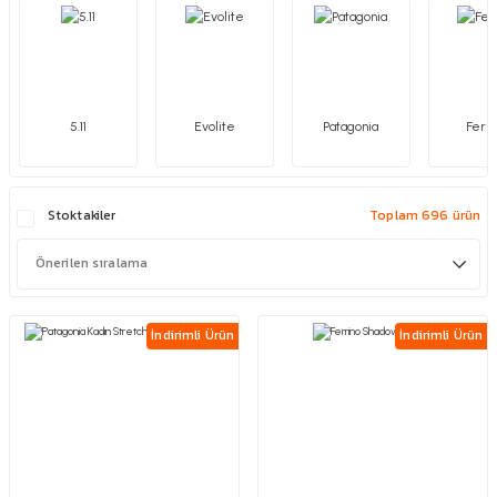
5.11
Evolite
Patagonia
Ferri
Stoktakiler
Toplam 696 ürün
İndirimli Ürün
İndirimli Ürün