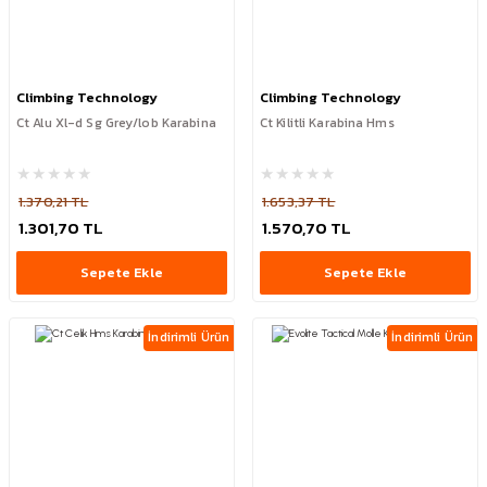
Climbing Technology
Climbing Technology
Ct Alu Xl-d Sg Grey/lob Karabina
Ct Kilitli Karabina Hms
1.370,21 TL
1.653,37 TL
1.301,70 TL
1.570,70 TL
Sepete Ekle
Sepete Ekle
İndirimli Ürün
İndirimli Ürün