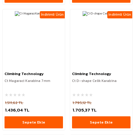
İndirimli Ürün
İndirimli Ürün
Climbing Technology
Climbing Technology
Ct Magaraci Karabina 7mm
Ct D-shape Celik Karabina
1.511,62 TL
1.795,12 TL
1.436,04 TL
1.705,37 TL
Sepete Ekle
Sepete Ekle