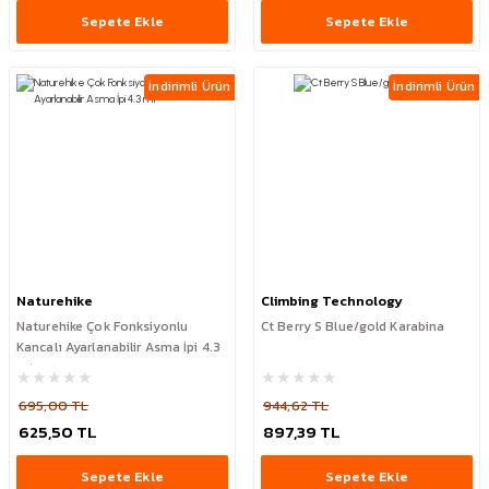
Sepete Ekle
Sepete Ekle
İndirimli Ürün
İndirimli Ürün
Naturehike
Climbing Technology
Naturehike Çok Fonksiyonlu
Ct Berry S Blue/gold Karabina
Kancalı Ayarlanabilir Asma İpi 4.3
mt
695,00 TL
944,62 TL
625,50 TL
897,39 TL
Sepete Ekle
Sepete Ekle