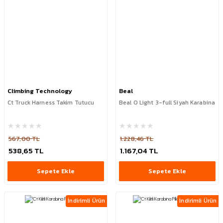
Climbing Technology
Beal
Ct Truck Harness Takim Tutucu
Beal O Light 3-full Siyah Karabina
567,00 TL
1.228,46 TL
538,65 TL
1.167,04 TL
Sepete Ekle
Sepete Ekle
İndirimli Ürün
İndirimli Ürün