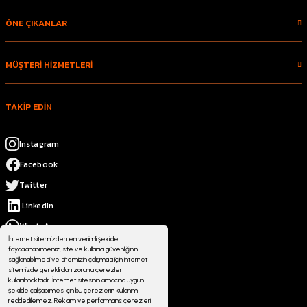
ÖNE ÇIKANLAR
MÜŞTERİ HİZMETLERİ
TAKİP EDİN
Instagram
Facebook
Twitter
LinkedIn
WhatsApp
İnternet sitemizden en verimli şekilde
faydalanabilmeniz, site ve kullanıcı güvenliğinin
sağlanabilmesi ve sitemizin çalışması için internet
sitemizde gerekli olan zorunlu çerezler
kullanılmaktadır. İnternet sitesinin amacına uygun
şekilde çalışabilmesi için bu çerezlerin kullanımı
reddedilemez. Reklam ve performans çerezleri