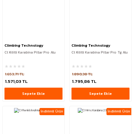
Climbing Technology
Climbing Technology
Ct Kilitli Karabina Pillar Pro Alu
Ct Kilitli Karabina Pillar Pro Tg Alu
1.653,71 TL
1.890,38 TL
1.571,03 TL
1.795,86 TL
Sepete Ekle
Sepete Ekle
İndirimli Ürün
İndirimli Ürün