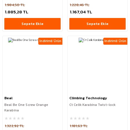
1.984,50 TL
1.228,46 TL
1.885,28 TL
1.167,04 TL
Sepete Ekle
Sepete Ekle
İndirimli Ürün
İndirimli Ürün
Beal
Climbing Technology
Beal Be One Screw Orange
Ct Celik Karabina Twist-lock
Karabina
1.322,92 TL
1.181,63 TL