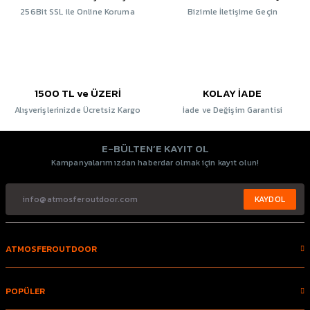
256Bit SSL ile Online Koruma
Bizimle İletişime Geçin
1500 TL ve ÜZERİ
KOLAY İADE
Alışverişlerinizde Ücretsiz Kargo
İade ve Değişim Garantisi
E-BÜLTEN’E KAYIT OL
Kampanyalarımızdan haberdar olmak için kayıt olun!
KAYDOL
ATMOSFEROUTDOOR
POPÜLER