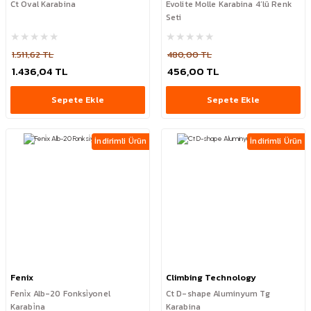
Ct Oval Karabina
Evolite Molle Karabina 4’lü Renk
Seti
1.511,62 TL
480,00 TL
1.436,04 TL
456,00 TL
Sepete Ekle
Sepete Ekle
İndirimli Ürün
İndirimli Ürün
Fenix
Climbing Technology
Feni̇x Alb-20 Fonksi̇yonel
Ct D-shape Aluminyum Tg
Karabi̇na
Karabina