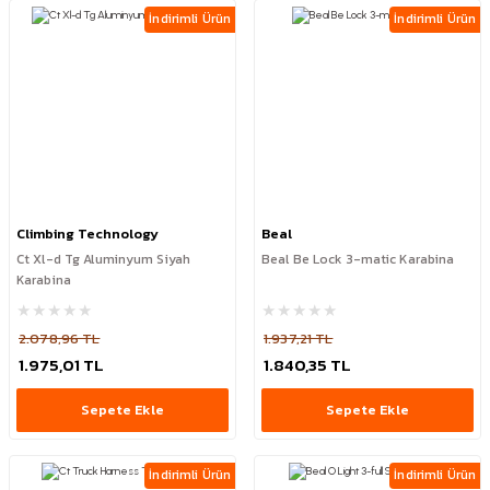
İndirimli Ürün
İndirimli Ürün
Climbing Technology
Beal
Ct Xl-d Tg Aluminyum Siyah
Beal Be Lock 3-matic Karabina
Karabina
2.078,96 TL
1.937,21 TL
1.975,01 TL
1.840,35 TL
Sepete Ekle
Sepete Ekle
İndirimli Ürün
İndirimli Ürün