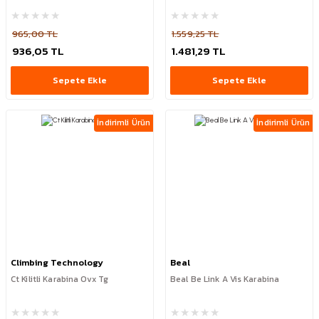
965,00 TL
1.559,25 TL
936,05 TL
1.481,29 TL
Sepete Ekle
Sepete Ekle
İndirimli Ürün
İndirimli Ürün
Climbing Technology
Beal
Ct Kilitli Karabina Ovx Tg
Beal Be Link A Vis Karabina