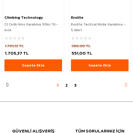
Climbing Technology
Evolite
Ct Celik Hms Karabina 50kn Tri-
Evolite Tactical Molle Karabina -
lock
5 Adet
1.795,12 TL
580,00 TL
1.705,37 TL
551,00 TL
Sepete Ekle
Sepete Ekle
1
2
3
GÜVENLİ ALIŞVERİŞ
TÜM SORULARINIZ İÇİN