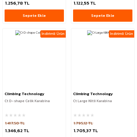
1.256,78 TL
1.122,55 TL
Sepete Ekle
Sepete Ekle
İndirimli Ürün
İndirimli Ürün
Climbing Technology
Climbing Technology
Ct D-shape Celik Karabina
Ct Large Kiltli Karabina
1.417,50 TL
1.795,12 TL
1.346,62 TL
1.705,37 TL