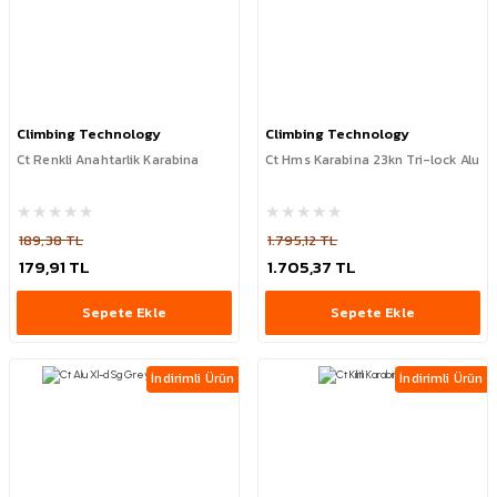
Climbing Technology
Climbing Technology
Ct Renkli Anahtarlik Karabina
Ct Hms Karabina 23kn Tri-lock Alu
189,38 TL
1.795,12 TL
179,91 TL
1.705,37 TL
Sepete Ekle
Sepete Ekle
İndirimli Ürün
İndirimli Ürün