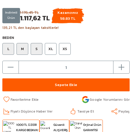
1.176,45 TL
Kazancınız
İndirimli
1.117,62 TL
Ürün
58.83 TL
135,21 TL den başlayan taksitlerle!
BEDEN
L
M
S
XL
XS
Sepete Ekle
Google Yorumlarını Gör
Fiyatı Düşünce Haber Ver
Tavsiye Et
Paylaş
1000 TL ÜZERİ
Güvenli
Orjinal Ürün
KARGO BEDAVA!
ALIŞVERİŞ
GARANTİSİ