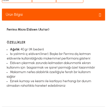
Ürün Bilgisi
Ferrino Micro Eldiven (Astar)
ÖZELLİKLER
Ağırlık:
40 gr (M beden)
Isı yalıtımlı iç eldiven(liner). Başka bir Ferrino dış katman
eldivenle kullanıldığında mükemmel performans gösterir.
Eldiven çıkarmak zorunda kalmadan dokunmatik ekran
kullanımı için başparmak ve işaret parmağı özel tasarımlıdır
Maksimum nefes alabilirlik özelliğiyle ferah bir kullanım
sağlar
Esnek kumaşı ve kesimi ile kısıtlayıcı herhangi bir durum
olmadan rahatlıkla hareket edebilirsiniz