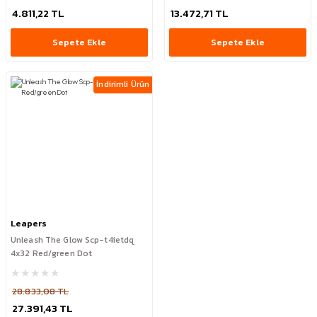
4.811,22 TL
13.472,71 TL
Sepete Ekle
Sepete Ekle
İndirimli Ürün
Leapers
Unleash The Glow Scp-t4ietdq
4x32 Red/green Dot
28.833,08 TL
27.391,43 TL