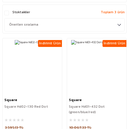
Stoktakiler
Toplam 3 ürün
İndirimli Ürün
İndirimli Ürün
Square
Square
Square Hd02-130 Red Dot
Square Hd01-432 Dot
(green/blue/red)
3.595,13 TL
10.067,33 TL