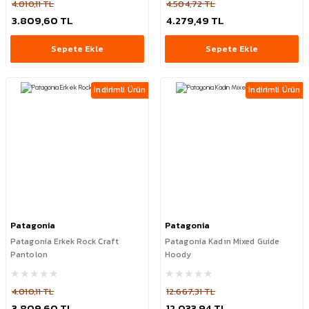
4.010,11 TL
4.504,72 TL
3.809,60 TL
4.279,49 TL
Sepete Ekle
Sepete Ekle
İndirimli Ürün
İndirimli Ürün
Patagonia
Patagonia
Patagonia Erkek Rock Craft
Patagonia Kadın Mixed Guide
Pantolon
Hoody
4.010,11 TL
12.667,31 TL
3.809,60 TL
12.033,94 TL