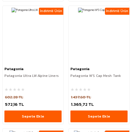
İndirimli Ürün
İndirimli Ürün
Patagonia
Patagonia
Patagonia Ultra LW Alpine Liners
Patagonia W'S Cap Mesh Tank
602,28 TL
1.437,60 TL
572,16 TL
1.365,72 TL
Sepete Ekle
Sepete Ekle