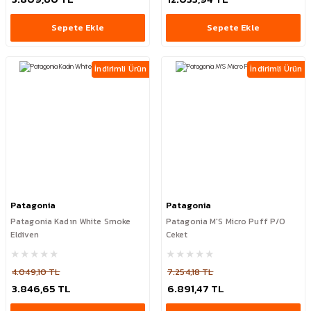
Sepete Ekle
Sepete Ekle
İndirimli Ürün
İndirimli Ürün
Patagonia
Patagonia
Patagonia Kadın White Smoke
Patagonia M'S Micro Puff P/O
Eldiven
Ceket
4.049,10 TL
7.254,18 TL
3.846,65 TL
6.891,47 TL