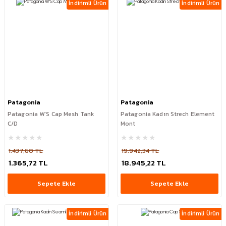
İndirimli Ürün
İndirimli Ürün
Patagonia
Patagonia
Patagonia W'S Cap Mesh Tank
Patagonia Kadın Strech Element
C/D
Mont
1.437,60 TL
19.942,34 TL
1.365,72 TL
18.945,22 TL
Sepete Ekle
Sepete Ekle
İndirimli Ürün
İndirimli Ürün