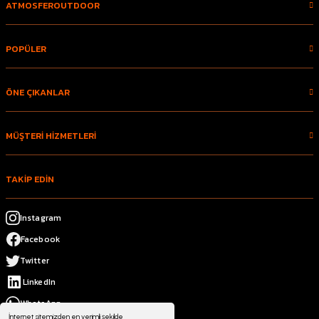
ATMOSFEROUTDOOR
POPÜLER
ÖNE ÇIKANLAR
MÜŞTERİ HİZMETLERİ
TAKİP EDİN
Instagram
Facebook
Twitter
LinkedIn
WhatsApp
İnternet sitemizden en verimli şekilde