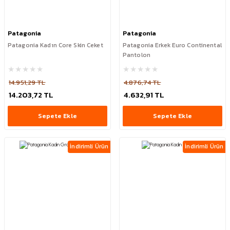
Patagonia
Patagonia
Patagonia Kadın Core Skin Ceket
Patagonia Erkek Euro Continental
Pantolon
14.951,29 TL
4.876,74 TL
14.203,72 TL
4.632,91 TL
Sepete Ekle
Sepete Ekle
İndirimli Ürün
İndirimli Ürün