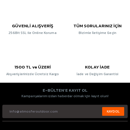
GÜVENLİ ALIŞVERİŞ
TÜM SORULARINIZ İÇİN
256Bit SSL ile Online Koruma
Bizimle İletişime Geçin
1500 TL ve ÜZERİ
KOLAY İADE
Alışverişlerinizde Ücretsiz Kargo
İade ve Değişim Garantisi
E-BÜLTEN’E KAYIT OL
Kampanyalarımızdan haberdar olmak için kayıt olun!
KAYDOL