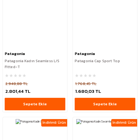
Patagonia
Patagonia
Patagonia Kadın Seamless L/S
Patagonia Cap Sport Top
Fitted-T
2.948,88 TL
1.768,45 TL
2.801,44 TL
1.680,03 TL
Sepete Ekle
Sepete Ekle
İndirimli Ürün
İndirimli Ürün