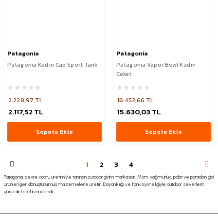
Patagonia
Patagonia
Patagonia Kadın Cap Sport Tank
Patagonia Vapor Bowl Kadın
Ceket
2.228,97 TL
16.452,66 TL
2.117,52 TL
15.630,03 TL
Sepete Ekle
Sepete Ekle
1
2
3
4
Patagonia, çevre dostu üretimiyle tanınan outdoor giyim markasıdır. Mont, yağmurluk, polar ve pantolon gibi
ürünleri geri dönüştürülmüş malzemelerle üretilir. Dayanıklılığı ve fonksiyonelliğiyle outdoor severlerin
güvenilir tercihlerindendir.