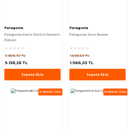
Patagonia
Patagonia
Patagonia Kadın Stretch Element
Patagonia Visor Beanie
Eldiven
5.408,72 TL
1.648,63 TL
5.138,28 TL
1.566,20 TL
Sepete Ekle
Sepete Ekle
İndirimli Ürün
İndirimli Ürün