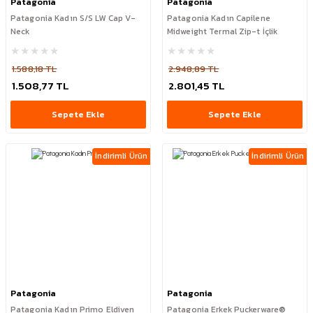
Patagonia
Patagonia
Patagonia Kadın S/S LW Cap V-
Patagonia Kadın Capilene
Neck
Midweight Termal Zip-t İçlik
1.588,18 TL
2.948,89 TL
1.508,77 TL
2.801,45 TL
Sepete Ekle
Sepete Ekle
İndirimli Ürün
İndirimli Ürün
Patagonia
Patagonia
Patagonia Kadın Primo Eldiven
Patagonia Erkek Puckerware®