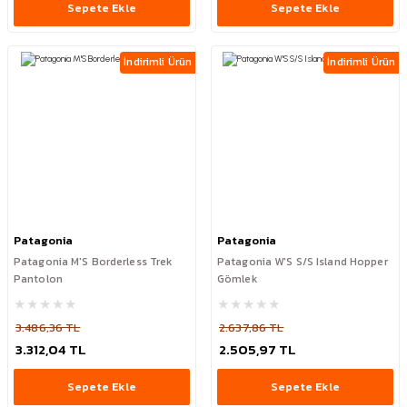
Sepete Ekle
Sepete Ekle
İndirimli Ürün
İndirimli Ürün
Patagonia
Patagonia
Patagonia M'S Borderless Trek
Patagonia W'S S/S Island Hopper
Pantolon
Gömlek
3.486,36 TL
2.637,86 TL
3.312,04 TL
2.505,97 TL
Sepete Ekle
Sepete Ekle