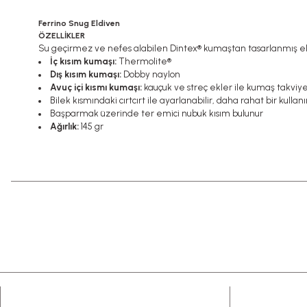
Ferrino Snug Eldiven
ÖZELLİKLER
Su geçirmez
ve nefes alabilen
Dintex®
kumaştan tasarlanmış e
İç kısım kumaşı:
Thermolite®
Dış kısım kumaşı:
Dobby naylon
Avuç içi kısmı kumaşı:
kauçuk ve streç ekler ile kumaş takviye
Bilek kısmındaki cırtcırt ile ayarlanabilir, daha rahat bir kullan
Başparmak üzerinde ter emici nubuk kısım bulunur
Ağırlık:
145 gr