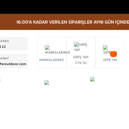
16:00'A KADAR VERİLEN SİPARİŞLER AYNI GÜN İÇİNDE KA
etleri
4 22
GİRİŞ YAP
etleri
MARKALARIMIZ
SEPETİM
ÜYE OL
feroutdoor.com
ÜRBÜN &
TACTICAL
FENER
ELESKOP
EKİPMANLAR