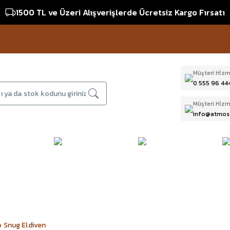
1500 TL ve Üzeri Alışverişlerde Ücretsiz Kargo Fırsatı
Müşteri Hi̇zm
0 555 96 44
Müşteri Hi̇zm
info@atmos
DAĞCILIK & İŞ
DALIŞ
D
BI
GÜVENLİĞİ
EKİPMANLARI
T
o Snug Eldiven