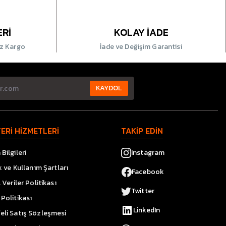
ERİ
KOLAY İADE
iz Kargo
İade ve Değişim Garantisi
KAYDOL
ERİ HİZMETLERİ
TAKİP EDİN
Bilgileri
Instagram
ik ve Kullanım Şartları
Facebook
l Veriler Politikası
Twitter
Politikası
LinkedIn
eli Satış Sözleşmesi