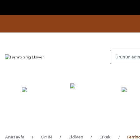
KAMP
GİYİM
AYAKKA
EKİPMANLARI
Anasayfa
GİYİM
Eldiven
Erkek
Ferrin