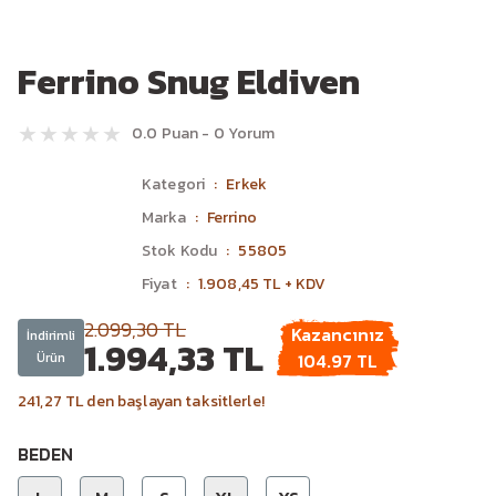
Ferrino Snug Eldiven
0.0 Puan - 0 Yorum
Kategori
Erkek
Marka
Ferrino
Stok Kodu
55805
Fiyat
1.908,45 TL + KDV
2.099,30 TL
Kazancınız
İndirimli
1.994,33 TL
Ürün
104.97 TL
241,27 TL den başlayan taksitlerle!
BEDEN