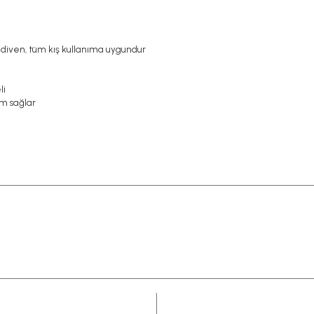
ldiven
tüm kış kullanıma uygundur
,
li
ım sağlar