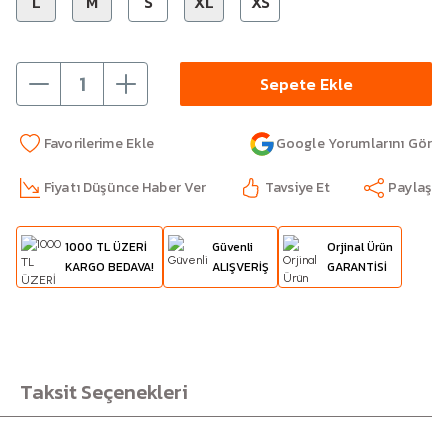
L
M
S
XL
XS
Sepete Ekle
Google Yorumlarını Gör
Fiyatı Düşünce Haber Ver
Tavsiye Et
Paylaş
1000 TL ÜZERİ
Güvenli
Orjinal Ürün
KARGO BEDAVA!
ALIŞVERİŞ
GARANTİSİ
Taksit Seçenekleri