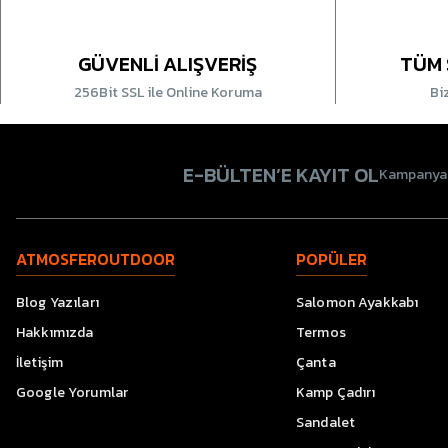
GÜVENLİ ALIŞVERİŞ
TÜM 
256Bit SSL ile Online Koruma
Bi
E-BÜLTEN’E KAYIT OL
Kampanyala
ATMOSFEROUTDOOR
POPÜLER
Blog Yazıları
Salomon Ayakkabı
Hakkımızda
Termos
İletişim
Çanta
Google Yorumlar
Kamp Çadırı
Sandalet