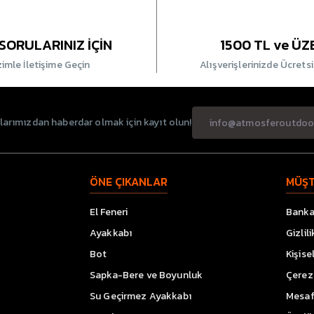
SORULARINIZ İÇİN
1500 TL ve ÜZ
zimle İletişime Geçin
Alışverişlerinizde Ücrets
rımızdan haberdar olmak için kayıt olun!
ÖNE ÇIKANLAR
MÜŞT
El Feneri
Banka 
Ayakkabı
Gizlil
Bot
Kişise
Sapka-Bere ve Boyunluk
Çerez 
Su Geçirmez Ayakkabı
Mesaf