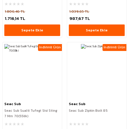
1.806,46 TL
1.039,65 TL
1.716,14 TL
987,67 TL
Sepete Ekle
Sepete Ekle
İndirimli Ürün
İndirimli Ürün
Seac Sub
Seac Sub
Seac Sub Sualti Tufegi Sisi Sting
Seac Sub Zipkin Bolt 85
7 Mm 70(55lik)