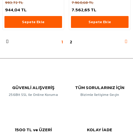
993,72 TL
7.960,68 TL
944,04 TL
7.562,65 TL
Sepete Ekle
Sepete Ekle
1
2
GÜVENLİ ALIŞVERİŞ
TÜM SORULARINIZ İÇİN
256Bit SSL ile Online Koruma
Bizimle İletişime Geçin
1500 TL ve ÜZERİ
KOLAY İADE