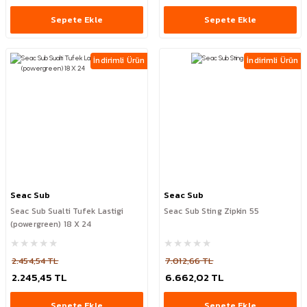
Sepete Ekle
Sepete Ekle
İndirimli Ürün
İndirimli Ürün
Seac Sub
Seac Sub
Seac Sub Sualti Tufek Lastigi
Seac Sub Sting Zipkin 55
(powergreen) 18 X 24
2.454,54 TL
7.012,66 TL
2.245,45 TL
6.662,02 TL
Sepete Ekle
Sepete Ekle