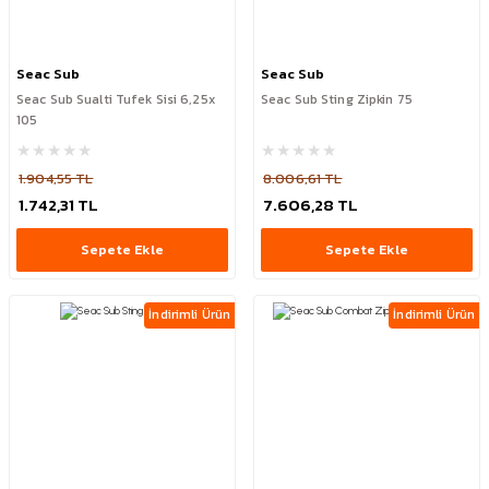
Seac Sub
Seac Sub
Seac Sub Sualti Tufek Sisi 6,25x
Seac Sub Sting Zipkin 75
105
1.904,55 TL
8.006,61 TL
1.742,31 TL
7.606,28 TL
Sepete Ekle
Sepete Ekle
İndirimli Ürün
İndirimli Ürün