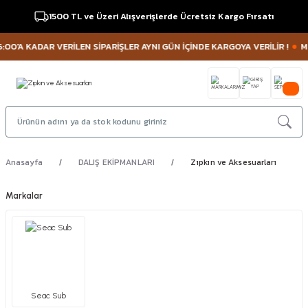
1500 TL ve Üzeri Alışverişlerde Ücretsiz Kargo Fırsatı
A KADAR VERİLEN SİPARİŞLER AYNI GÜN İÇİNDE KARGOYA VERİLİR !
MÜŞTERİ
Anasayfa
DALIŞ EKİPMANLARI
Zıpkın ve Aksesuarları
Markalar
Seac Sub