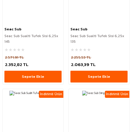
Seac Sub
Seac Sub
Seac Sub Sualti Tufek Sisi 6,25x
Seac Sub Sualti Tufek Sisi 6,25x
145
135
2.571,91 TL
2.255,53 TL
2.352,82 TL
2.063,39 TL
Sepete Ekle
Sepete Ekle
İndirimli Ürün
İndirimli Ürün