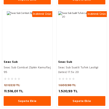
İndirimli Ürün
İndirimli Ürün
Seac Sub
Seac Sub
Seac Sub Combat Zipkin Kamuflaj
Seac Sub Sualti Tufek Lastigi
95
(latex) 17.5x 20
12.122,12 TL
1.600,98 TL
11.516,01 TL
1.520,93 TL
Sepete Ekle
Sepete Ekle