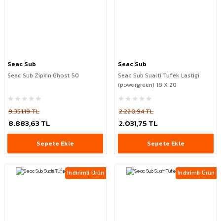
Seac Sub
Seac Sub
Seac Sub Zipkin Ghost 50
Seac Sub Sualti Tufek Lastigi
(powergreen) 18 X 20
9.351,19 TL
2.220,94 TL
8.883,63 TL
2.031,75 TL
Sepete Ekle
Sepete Ekle
İndirimli Ürün
İndirimli Ürün