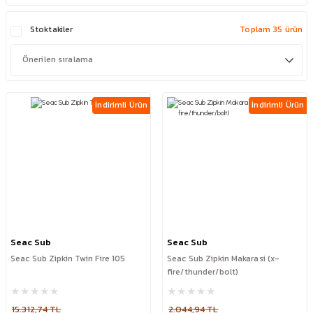
Stoktakiler
Toplam 35 ürün
İndirimli Ürün
İndirimli Ürün
Seac Sub
Seac Sub
Seac Sub Zipkin Twin Fire 105
Seac Sub Zipkin Makarasi (x-
fire/thunder/bolt)
15.312,74 TL
2.044,94 TL