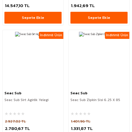
14.547,10 TL
1.942,69 TL
Sepete Ekle
Sepete Ekle
İndirimli Ürün
İndirimli Ürün
Seac Sub
Seac Sub
Seac Sub Sirt Agirlik Yelegi
Seac Sub Zipkin Sisi 6.25 X 85
2.927,02 TL
1.401,96 TL
2.780,67 TL
1.331,87 TL