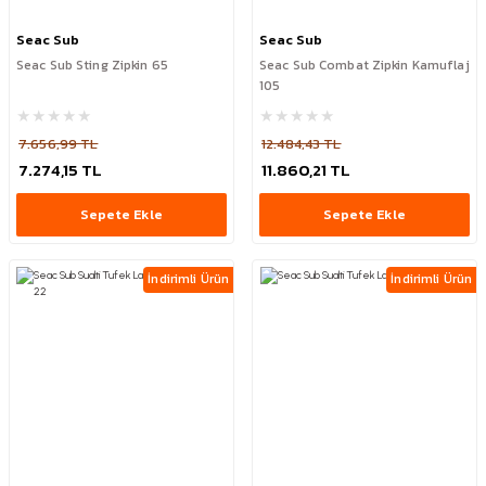
Seac Sub
Seac Sub
Seac Sub Sting Zipkin 65
Seac Sub Combat Zipkin Kamuflaj
105
7.656,99 TL
12.484,43 TL
7.274,15 TL
11.860,21 TL
Sepete Ekle
Sepete Ekle
İndirimli Ürün
İndirimli Ürün