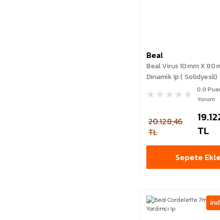
Beal
Beal Virus 10mm X 8
Dinamik Ip ( Solidyesil)
0.0 Pua
Yorum
19.12
20.128,46
TL
TL
Sepete Ekl
İnd