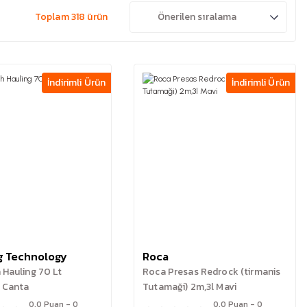
Toplam 318 ürün
İndirimli Ürün
İndirimli Ürün
g Technology
Roca
 Hauling 70 Lt
Roca Presas Redrock (tirmanis
 Canta
Tutamaği) 2m,3l Mavi
0.0 Puan - 0
0.0 Puan - 0