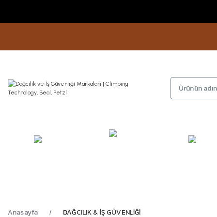
KAMP
GİYİM
AYAKKA
EKİPMANLARI
Anasayfa
DAĞCILIK & İŞ GÜVENLİĞİ