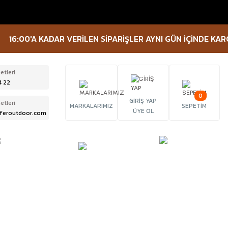
'A KADAR VERİLEN SİPARİŞLER AYNI GÜN İÇİNDE KARGOYA VER
etleri
4 22
0
GİRİŞ YAP
etleri
MARKALARIMIZ
SEPETİM
ÜYE OL
feroutdoor.com
ÜRBÜN &
TACTICAL
FENER
ELESKOP
EKİPMANLAR