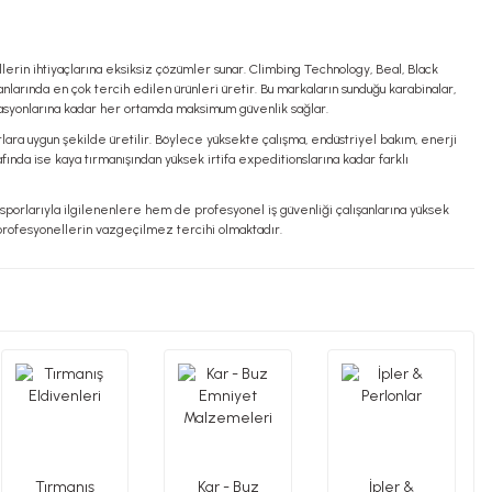
erin ihtiyaçlarına eksiksiz çözümler sunar. Climbing Technology, Beal, Black
arında en çok tercih edilen ürünleri üretir. Bu markaların sunduğu karabinalar,
erasyonlarına kadar her ortamda maksimum güvenlik sağlar.
artlara uygun şekilde üretilir. Böylece yüksekte çalışma, endüstriyel bakım, enerji
fında ise kaya tırmanışından yüksek irtifa expeditionslarına kadar farklı
a sporlarıyla ilgilenenlere hem de profesyonel iş güvenliği çalışanlarına yüksek
a profesyonellerin vazgeçilmez tercihi olmaktadır.
Tırmanış
Kar - Buz
İpler &