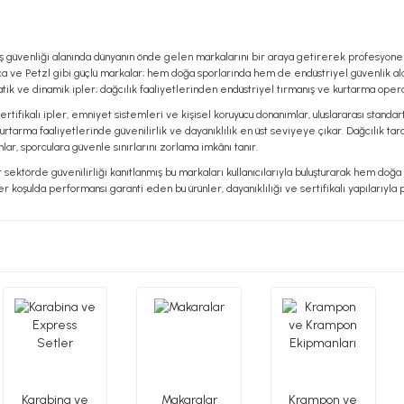
ş güvenliği alanında dünyanın önde gelen markalarını bir araya getirerek profesyonell
 ve Petzl gibi güçlü markalar; hem doğa sporlarında hem de endüstriyel güvenlik alanl
atik ve dinamik ipler; dağcılık faaliyetlerinden endüstriyel tırmanış ve kurtarma op
 sertifikalı ipler, emniyet sistemleri ve kişisel koruyucu donanımlar, uluslararası stand
tarma faaliyetlerinde güvenilirlik ve dayanıklılık en üst seviyeye çıkar. Dağcılık tara
lar, sporculara güvenle sınırlarını zorlama imkânı tanır.
r sektörde güvenilirliği kanıtlanmış bu markaları kullanıcılarıyla buluşturarak hem doğ
er koşulda performansı garanti eden bu ürünler, dayanıklılığı ve sertifikalı yapılarıyl
Karabina ve
Makaralar
Krampon ve