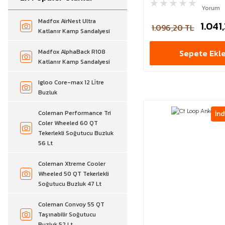
Metalik (1)
Yorum
XS-S (2)
MOR (1)
Madfox AirNest Ultra
1.041
1.096,20 TL
52 cm (1)
Katlanır Kamp Sandalyesi
TIGER (1)
59 cm (1)
YAPRAK YEŞİLİ (1)
Madfox AlphaBack R108
Sepete Ekl
66 cm (1)
Katlanır Kamp Sandalyesi
7 cm (1)
Igloo Core-max 12 Li̇tre
8,5 cm (1)
Buzluk
T1 (1)
Coleman Performance Tri
İnd
T2 (1)
Coler Wheeled 60 QT
Tekerlekli Soğutucu Buzluk
XS (1)
56 Lt
Coleman Xtreme Cooler
Wheeled 50 QT Tekerlekli
Soğutucu Buzluk 47 Lt
Coleman Convoy 55 QT
Taşınabilir Soğutucu
Buzluk 52 Lt