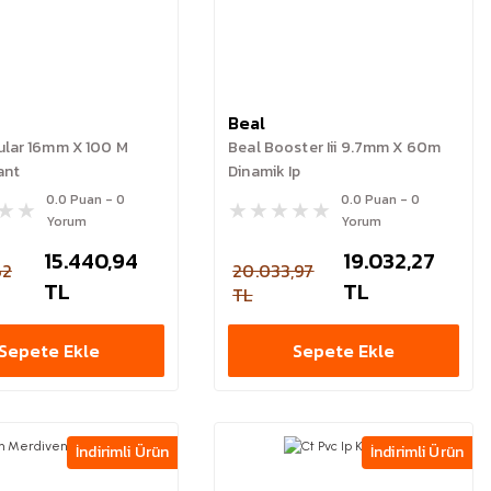
Beal
ular 16mm X 100 M
Beal Booster Iii 9.7mm X 60m
ant
Dinamik Ip
0.0 Puan - 0
0.0 Puan - 0
Yorum
Yorum
15.440,94
19.032,27
62
20.033,97
TL
TL
TL
Sepete Ekle
Sepete Ekle
İndirimli Ürün
İndirimli Ürün