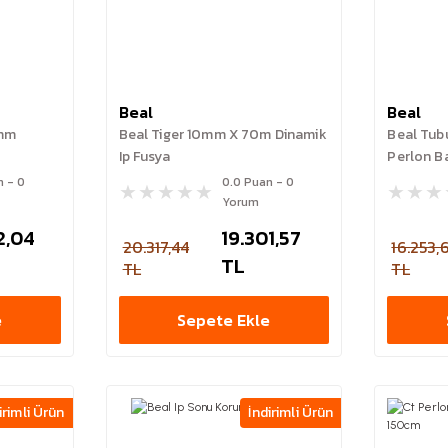
Beal
Beal
0mm
Beal Tiger 10mm X 70m Dinamik
Beal Tub
Ip Fusya
Perlon B
n - 0
0.0 Puan - 0
Yorum
2,04
19.301,57
20.317,44
16.253,
TL
TL
TL
e
Sepete Ekle
irimli Ürün
İndirimli Ürün