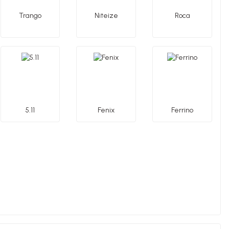
Trango
Niteize
Roca
5.11
Fenix
Ferrino