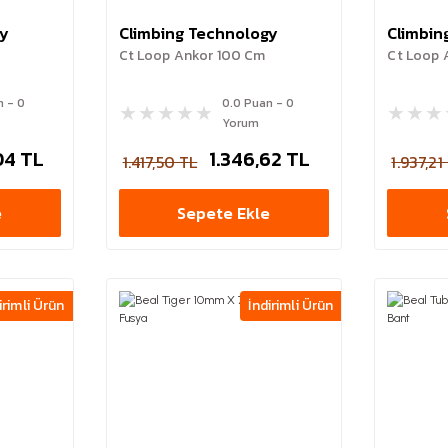
gy
Climbing Technology
Climbin
Ct Loop Ankor 100 Cm
Ct Loop 
n - 0
0.0 Puan - 0
Yorum
04 TL
1.346,62 TL
1.417,50 TL
1.937,21
e
Sepete Ekle
irimli Ürün
İndirimli Ürün