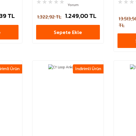
Yorum
,39 TL
1.249,00 TL
1.322,92 TL
13.513,5
TL
e
Sepete Ekle
irimli Ürün
İndirimli Ürün