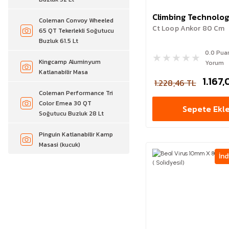
Climbing Technolo
Coleman Convoy Wheeled
Ct Loop Ankor 80 Cm
65 QT Tekerlekli Soğutucu
Buzluk 61.5 Lt
0.0 Pua
Kingcamp Aluminyum
Yorum
Katlanabilir Masa
1.167,
1.228,46 TL
Coleman Performance Tri
Color Emea 30 QT
Sepete Ekl
Soğutucu Buzluk 28 Lt
Pinguin Katlanabilir Kamp
Masasi (kucuk)
İnd