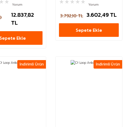
Yorum
Yorum
12.837,82
3.602,49 TL
3.792,10 TL
0
TL
Sepete Ekle
Sepete Ekle
İndirimli Ürün
İndirimli Ürün