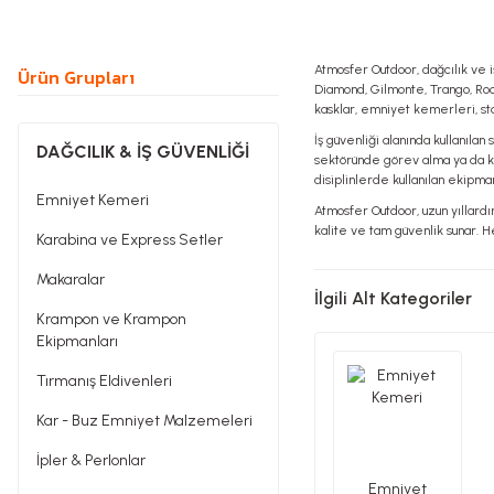
Atmosfer Outdoor, dağcılık ve i
Ürün Grupları
Diamond, Gilmonte, Trango, Roca
kasklar, emniyet kemerleri, st
İş güvenliği alanında kullanılan
DAĞCILIK & İŞ GÜVENLİĞİ
sektöründe görev alma ya da kur
disiplinlerde kullanılan ekipman
Emniyet Kemeri
Atmosfer Outdoor, uzun yıllardı
kalite ve tam güvenlik sunar. H
Karabina ve Express Setler
Makaralar
İlgili Alt Kategoriler
Krampon ve Krampon
Ekipmanları
Tırmanış Eldivenleri
Kar - Buz Emniyet Malzemeleri
İpler & Perlonlar
Emniyet