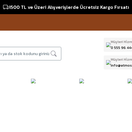
1500 TL ve Üzeri Alışverişlerde Ücretsiz Kargo Fırsatı
16:00
Müşteri Hi̇zm
0 555 96 44
Müşteri Hi̇zm
info@atmos
DAĞCILIK & İŞ
DALIŞ
D
BI
GÜVENLİĞİ
EKİPMANLARI
T