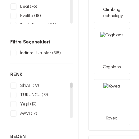
Beal (76)
Climbing
Evolite (18)
Technology
Black Diamond (12)
Trango (10)
Filtre Seçenekleri
Niteize (6)
Roca (4)
İndirimli Ürünler (318)
Coghlans (3)
Coghlans
Gilmonte (3)
RENK
Square (2)
SİYAH (19)
Sturm (2)
TURUNCU (19)
5.11 (1)
Yeşil (19)
Fenix (1)
MAVİ (17)
Kovea
Ferrino (1)
Kırmızı (11)
Kovea (1)
Gri (7)
BEDEN
Naturehike (1)