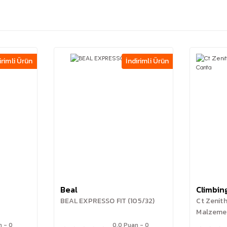
irimli Ürün
İndirimli Ürün
Beal
Climbin
BEAL EXPRESSO FIT (105/32)
Ct Zenith
Malzeme
n - 0
0.0 Puan - 0