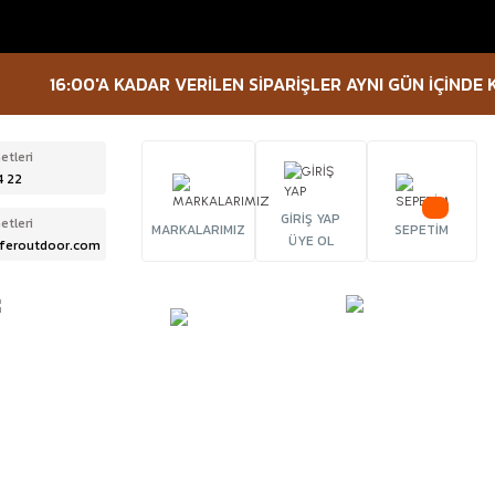
6:00'A KADAR VERİLEN SİPARİŞLER AYNI GÜN İÇİNDE KARGOYA
etleri
4 22
GİRİŞ YAP
etleri
MARKALARIMIZ
SEPETİM
ÜYE OL
feroutdoor.com
ÜRBÜN &
TACTICAL
FENER
ELESKOP
EKİPMANLAR