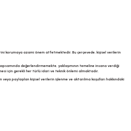
rini korumaya azami önem atfetmektedir. Bu çerçevede, kişisel verilerin
ma kapsamında değerlendirmemekte, yaklaşımının temeline insana verdiği
mesi için gerekli her türlü idari ve teknik önlemi almaktadır.
eya paylaşılan kişisel verilerin işlenme ve aktarılma koşulları hakkındaki