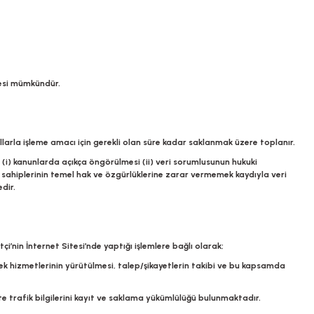
nmesi mümkündür.
llarla işleme amacı için gerekli olan süre kadar saklanmak üzere toplanır.
lan (i) kanunlarda açıkça öngörülmesi (ii) veri sorumlusunun hukuki
veri sahiplerinin temel hak ve özgürlüklerine zarar vermemek kaydıyla veri
dir.
i’nin İnternet Sitesi’nde yaptığı işlemlere bağlı olarak;
stek hizmetlerinin yürütülmesi, talep/şikayetlerin takibi ve bu kapsamda
site trafik bilgilerini kayıt ve saklama yükümlülüğü bulunmaktadır.