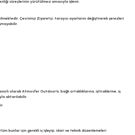
liği süreçlerinin yürütülmesi amacıyla işlenir.
ilmektedir. Çevrimiçi Ziyaretçi, tarayıcı ayarlarını değiştirerek çerezleri
şmayabilir.
ınırlı olarak
Atmosfer Outdoor’a
, bağlı ortaklıklarına, iştiraklerine, iş
a aktarılabilir.
r.
m bunlar için gerekli iç işleyişi, idari ve teknik düzenlemeleri