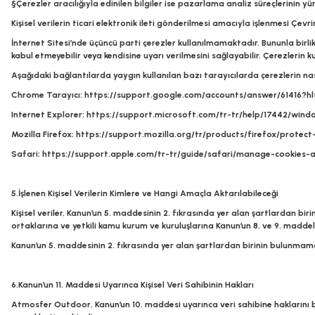
§Çerezler aracılığıyla edinilen bilgiler ise pazarlama analiz süreçlerinin 
Kişisel verilerin ticari elektronik ileti gönderilmesi amacıyla işlenmesi Çevri
İnternet Sitesi’nde üçüncü parti çerezler kullanılmamaktadır. Bununla birlikte
kabul etmeyebilir veya kendisine uyarı verilmesini sağlayabilir. Çerezlerin k
Aşağıdaki bağlantılarda yaygın kullanılan bazı tarayıcılarda çerezlerin nas
Chrome Tarayıcı:
https://support.google.com/accounts/answer/61416?hl
Internet Explorer:
https://support.microsoft.com/tr-tr/help/17442/win
Mozilla Firefox:
https://support.mozilla.org/tr/products/firefox/protect
Safari:
https://support.apple.com/tr-tr/guide/safari/manage-cookies-
5.İşlenen Kişisel Verilerin Kimlere ve Hangi Amaçla Aktarılabileceği
Kişisel veriler, Kanun’un 5. maddesinin 2. fıkrasında yer alan şartlardan b
ortaklarına ve yetkili kamu kurum ve kuruluşlarına Kanun’un 8. ve 9. maddele
Kanun’un 5. maddesinin 2. fıkrasında yer alan şartlardan birinin bulunmaması 
6.Kanun’un 11. Maddesi Uyarınca Kişisel Veri Sahibinin Hakları
Atmosfer Outdoor
, Kanun’un 10. maddesi uyarınca veri sahibine haklarını b