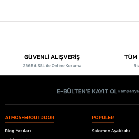
GÜVENLİ ALIŞVERİŞ
TÜM 
256Bit SSL ile Online Koruma
Bi
E-BÜLTEN’E KAYIT OL
Kampanyala
ATMOSFEROUTDOOR
POPÜLER
Blog Yazıları
Salomon Ayakkabı