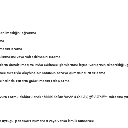
llanılmadığını öğrenme,
lme,
ilmesini isteme
ilinmesini veya yok edilmesini isteme,
erin düzeltilmesi ve imha edilmesi işlemlerinin) kişisel verilerinin aktarıldığı üç
mesi suretiyle aleyhine bir sonucun ortaya çıkmasına itiraz etme,
sı halinde zararın giderilmesini talep etme,
şvuru Formu
doldurularak "
10006 Sokak No:29 A.O.S.B Çiğli / İZMİR.
” adresine ya
çin uyruğu, pasaport numarası veya varsa kimlik numarası,