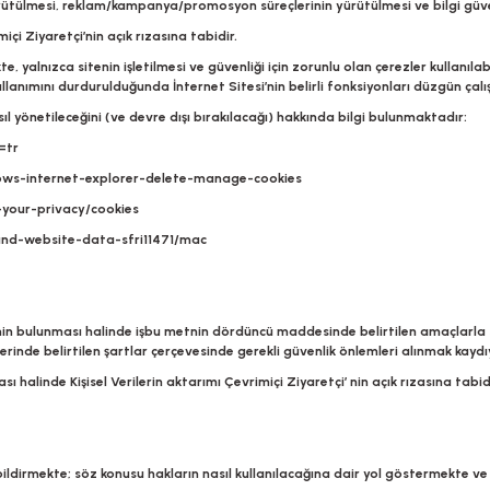
yürütülmesi, reklam/kampanya/promosyon süreçlerinin yürütülmesi ve bilgi güven
miçi Ziyaretçi’nin açık rızasına tabidir.
, yalnızca sitenin işletilmesi ve güvenliği için zorunlu olan çerezler kullanılab
ullanımını durdurulduğunda İnternet Sitesi’nin belirli fonksiyonları düzgün çalı
ıl yönetileceğini (ve devre dışı bırakılacağı) hakkında bilgi bulunmaktadır:
=tr
dows-internet-explorer-delete-manage-cookies
-your-privacy/cookies
and-website-data-sfri11471/mac
irinin bulunması halinde işbu metnin dördüncü maddesinde belirtilen amaçlarla s
rinde belirtilen şartlar çerçevesinde gerekli güvenlik önlemleri alınmak kaydıyl
halinde Kişisel Verilerin aktarımı Çevrimiçi Ziyaretçi’ nin açık rızasına tabidi
ildirmekte; söz konusu hakların nasıl kullanılacağına dair yol göstermekte ve tü