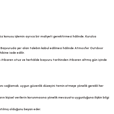
öz konusu işlemin ayrıca bir maliyeti gerektirmesi hâlinde, Kurulca
ir. Başvuruda yer alan talebin kabul edilmesi hâlinde
Atmosfer Outdoor
bine iade edilir.
n itibaren otuz ve herhâlde başvuru tarihinden itibaren altmış gün içinde
azasını sağlamak, uygun güvenlik düzeyini temin etmeye yönelik gerekli her
arın kişisel verilerin korunmasına yönelik mevzuata uygunluğuna ilişkin bilgi
latılmış olduğunu beyan eder.