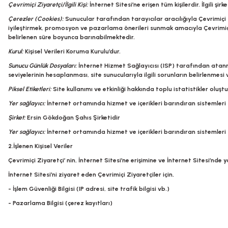
Çevrimiçi Ziyaretçi/İlgili Kişi:
İnternet Sitesi’ne erişen tüm kişilerdir. İlgili ş
Çerezler (Cookies):
Sunucular tarafından tarayıcılar aracılığıyla Çevrimiçi 
iyileştirmek, promosyon ve pazarlama önerileri sunmak amacıyla Çevrimiçi Z
belirlenen süre boyunca barınabilmektedir.
Kurul:
Kişisel Verileri Koruma Kurulu’dur.
Sunucu Günlük Dosyaları:
İnternet Hizmet Sağlayıcısı (ISP) tarafından atanmış
seviyelerinin hesaplanması, site sunucularıyla ilgili sorunların belirlenmes
Piksel Etiketleri:
Site kullanımı ve etkinliği hakkında toplu istatistikler oluş
Yer sağlayıcı:
İnternet ortamında hizmet ve içerikleri barındıran sistemleri s
Şirket:
Ersin Gökdoğan Şahıs Şirketidir
Yer sağlayıcı:
İnternet ortamında hizmet ve içerikleri barındıran sistemleri s
2.İşlenen Kişisel Veriler
Çevrimiçi Ziyaretçi’ nin, İnternet Sitesi’ne erişimine ve İnternet Sitesi’nde y
İnternet Sitesi’ni ziyaret eden Çevrimiçi Ziyaretçiler için,
- İşlem Güvenliği Bilgisi (IP adresi, site trafik bilgisi vb.)
- Pazarlama Bilgisi (çerez kayıtları)