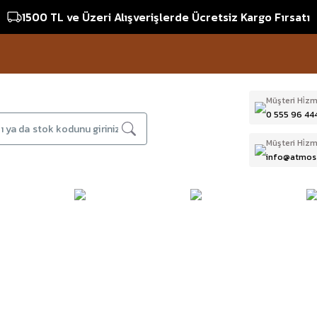
1500 TL ve Üzeri Alışverişlerde Ücretsiz Kargo Fırsatı
1
Müşteri Hi̇zm
0 555 96 44
Müşteri Hi̇zm
info@atmos
DAĞCILIK & İŞ
DALIŞ
D
BI
GÜVENLİĞİ
EKİPMANLARI
T