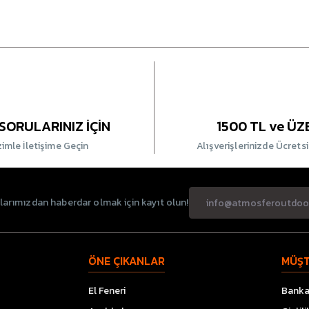
SORULARINIZ İÇİN
1500 TL ve ÜZ
zimle İletişime Geçin
Alışverişlerinizde Ücrets
rımızdan haberdar olmak için kayıt olun!
ÖNE ÇIKANLAR
MÜŞT
El Feneri
Banka 