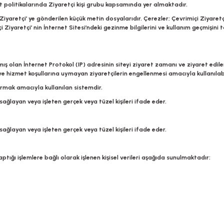
irket politikalarında Ziyaretçi kişi grubu kapsamında yer almaktadır.
Ziyaretçi’ ye gönderilen küçük metin dosyalarıdır. Çerezler; Çevrimiçi Ziyaretçi
iyaretçi’ nin İnternet Sitesi’ndeki gezinme bilgilerini ve kullanım geçmişini
 olan İnternet Protokol (IP) adresinin siteyi ziyaret zamanı ve ziyaret edilen 
i ve hizmet koşullarına uymayan ziyaretçilerin engellenmesi amacıyla kullanıla
turmak amacıyla kullanılan sistemdir.
ağlayan veya işleten gerçek veya tüzel kişileri ifade eder.
ağlayan veya işleten gerçek veya tüzel kişileri ifade eder.
aptığı işlemlere bağlı olarak işlenen kişisel verileri aşağıda sunulmaktadır: