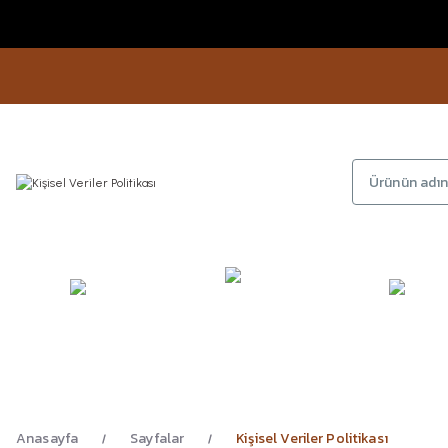
KAMP
GİYİM
AYAKKA
EKİPMANLARI
Anasayfa
Sayfalar
Kişisel Veriler Politikası