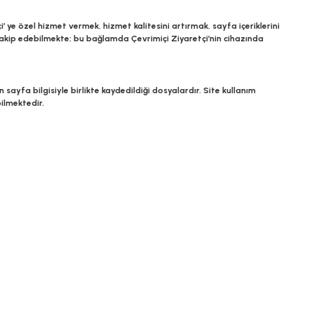
’ ye özel hizmet vermek, hizmet kalitesini artırmak, sayfa içeriklerini
 takip edebilmekte; bu bağlamda Çevrimiçi Ziyaretçi’nin cihazında
sayfa bilgisiyle birlikte kaydedildiği dosyalardır. Site kullanım
bilmektedir.