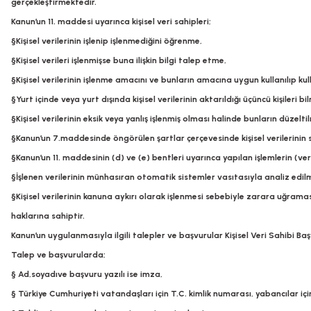
gerçekleştirmektedir.
Kanun’un 11. maddesi uyarınca kişisel veri sahipleri;
§Kişisel verilerinin işlenip işlenmediğini öğrenme,
§Kişisel verileri işlenmişse buna ilişkin bilgi talep etme,
§Kişisel verilerinin işlenme amacını ve bunların amacına uygun kullanılıp ku
§Yurt içinde veya yurt dışında kişisel verilerinin aktarıldığı üçüncü kişileri bi
§Kişisel verilerinin eksik veya yanlış işlenmiş olması halinde bunların düzelt
§Kanun’un 7.maddesinde öngörülen şartlar çerçevesinde kişisel verilerinin s
§Kanun’un 11. maddesinin (d) ve (e) bentleri uyarınca yapılan işlemlerin (veril
§İşlenen verilerinin münhasıran otomatik sistemler vasıtasıyla analiz edil
§Kişisel verilerinin kanuna aykırı olarak işlenmesi sebebiyle zarara uğrama
haklarına sahiptir.
Kanun’un uygulanmasıyla ilgili talepler ve başvurular Kişisel
Veri Sahibi Ba
Talep ve başvurularda;
§ Ad,soyadıve başvuru yazılı ise imza,
§ Türkiye Cumhuriyeti vatandaşları için T.C. kimlik numarası, yabancılar i