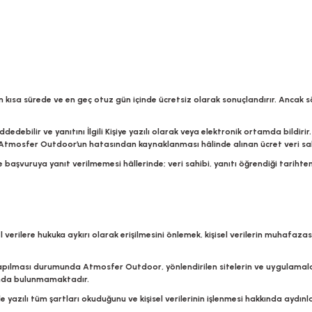
en kısa sürede ve en geç otuz gün içinde ücretsiz olarak sonuçlandırır. Ancak s
ddedebilir ve yanıtını İlgili Kişiye yazılı olarak veya elektronik ortamda bildir
Atmosfer Outdoor
’un hatasından kaynaklanması hâlinde alınan ücret veri sahi
 başvuruya yanıt verilmemesi hâllerinde; veri sahibi, yanıtı öğrendiği tarihte
şisel verilere hukuka aykırı olarak erişilmesini önlemek, kişisel verilerin muhaf
 yapılması durumunda
Atmosfer Outdoor
, yönlendirilen sitelerin ve uygulamal
altında bulunmamaktadır.
de yazılı tüm şartları okuduğunu ve kişisel verilerinin işlenmesi hakkında aydın