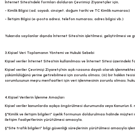
İnternet Sitesi’ndeki formları dolduran Çevrimiçi Ziyaretçiler için,
- Kimlik Bilgisi (ad, soyadı, cinsiyet, doğum tarihi ve TC Kimlik numarası)
- İletişim Bilgisi (e-posta adresi, telefon numarası, adres bilgisi vb.)
Yukarıda sayılanlar dışında İnternet Sitesi’nin işletilmesi, geliştirilmesi v
3.Kişisel Veri Toplamanın Yöntemi ve Hukuki Sebebi
Kişisel veriler İnternet Sitesi’nin kullanılması ve İnternet Sitesi üzerind
Kişisel veriler Çevrimiçi Ziyaretçi’nin açık rızasına dayalı olarak işlenmekte
yükümlülüğünü yerine getirebilmesi için zorunlu olması, (iii) bir hakkın tesi
sorumlusunun meşru menfaatleri için veri işlenmesinin zorunlu olması, huku
4.Kişisel Verilerin İşlenme Amaçları
Kişisel veriler kanunlarda açıkça öngörülmesi durumunda veya Kanun’un 5. mad
§"Kimlik ve iletişim bilgileri” üyelik formunun doldurulması halinde müşter
iletişim faaliyetlerinin yürütülmesi amacıyla,
§"Site trafik bilgileri” bilgi güvenliği süreçlerinin yürütülmesi amacıyla i