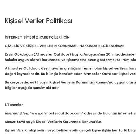
Kişisel Veriler Politikası
İNTERNET SİTESİ ZİYARETÇİLERİ İÇİN
GİZLİLİK VE KİŞİSEL VERİLERİN KORUNMASI HAKKINDA BİLGİLENDİRME
Ersin Gökdoğan (Atmosfer Outdoor)
başta Anayasa’nın 20. maddesinde düz
hukuka uygun olarak korunması ve işlenmesine özen göstermekte, tüm plan
Atmosfer Outdoor
, özel hayatın gizliliğinin temeli olan kişisel verile
değeri koymaktadır. Bu bilinçle hareket eden
Atmosfer Outdoor
kişisel ve
Bu çerçevede, 6698 sayılı Kişisel Verilerin Korunması Kanunu’na uygun olara
bilgiler aşağıda sunulmaktadır.
1.Tanımlar
İnternet Sitesi:
"
www.atmosferoutdoor.com
” adresinde bulunan internet si
Kanun:
6698 sayılı Kişisel Verilerin Korunması Kanunu’dur.
Kişisel Veri
: Kimliği belirli veya belirlenebilir gerçek kişiye ilişkin her türlü bilgi