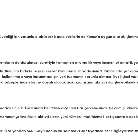
e güvenliği için zorunlu olabilecek başka verilerin de Kanun’a uygun olarak işle
eki formların doldurulması suretiyle tamamen otomatik veya kısmen otomatik yo
dir. Bununla birlikte, kişisel veriler Kanun’un 5. maddesinin 2. fıkrasında yer a
si, kullanılması veya korunması için veri işlemenin zorunlu olması, (iv) kişisel 
ki sebeplerinden birine dayalı olarak açık rıza aranmaksızın da işlenebilmekte
desinin 2. fıkrasında belirtilen diğer şartlar çerçevesinde Çevrimiçi Ziyaretç
i memnuniyetine ilişkin aktivitelerin yürütülmesi, mal/hizmet satış sonrası de
şlenir. Öte yandan 5651 Sayılı Kanun ve sair mevzuat uyarınca Yer Sağlayıcı’nın 