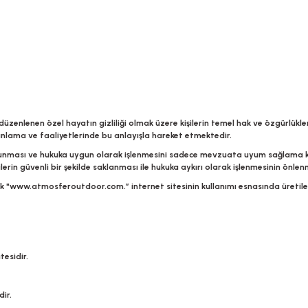
enlenen özel hayatın gizliliği olmak üzere kişilerin temel hak ve özgürlükle
lama ve faaliyetlerinde bu anlayışla hareket etmektedir.
rin korunması ve hukuka uygun olarak işlenmesini sadece mevzuata uyum sağla
rilerin güvenli bir şekilde saklanması ile hukuka aykırı olarak işlenmesinin önlen
k "www.atmosferoutdoor.com.” internet sitesinin kullanımı esnasında üretilen v
tesidir.
dir.