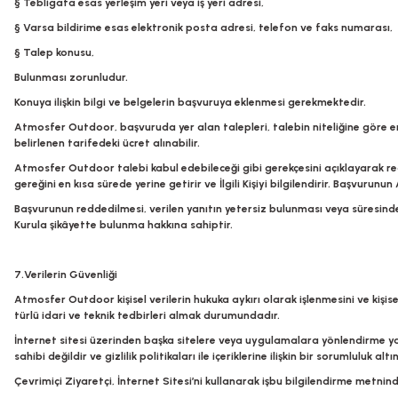
§ Tebligata esas yerleşim yeri veya iş yeri adresi,
§ Varsa bildirime esas elektronik posta adresi, telefon ve faks numarası,
§ Talep konusu,
Bulunması zorunludur.
Konuya ilişkin bilgi ve belgelerin başvuruya eklenmesi gerekmektedir.
Atmosfer Outdoor
, başvuruda yer alan talepleri, talebin niteliğine göre 
belirlenen tarifedeki ücret alınabilir.
Atmosfer Outdoor
talebi kabul edebileceği gibi gerekçesini açıklayarak re
gereğini en kısa sürede yerine getirir ve İlgili Kişiyi bilgilendirir. Başvurunun
Başvurunun reddedilmesi, verilen yanıtın yetersiz bulunması veya süresinde
Kurula şikâyette bulunma hakkına sahiptir.
7.Verilerin Güvenliği
Atmosfer Outdoor
kişisel verilerin hukuka aykırı olarak işlenmesini ve ki
türlü idari ve teknik tedbirleri almak durumundadır.
İnternet sitesi üzerinden başka sitelere veya uygulamalara yönlendirme
sahibi değildir ve gizlilik politikaları ile içeriklerine ilişkin bir sorumluluk 
Çevrimiçi Ziyaretçi, İnternet Sitesi’ni kullanarak işbu bilgilendirme metnin