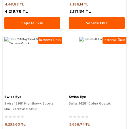
4.441,88 TL
2.286,14 TL
4.219,78 TL
2.171,84 TL
Sepete Ekle
Sepete Ekle
İndirimli Ürün
İndirimli Ürün
Swiss Eye
Swiss Eye
Swiss 12981 Nighthawk Sports
Swiss 14281 Cobra Gozluk
Mavi Cerceve Gozluk
6.233,60 TL
3.636,74 TL