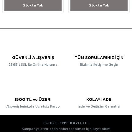
Stokta Yok
Stokta Yok
GÜVENLİ ALIŞVERİŞ
TÜM SORULARINIZ İÇİN
256Bit SSL ile Online Koruma
Bizimle İletişime Geçin
1500 TL ve ÜZERİ
KOLAY İADE
Alışverişlerinizde Ücretsiz Kargo
İade ve Değişim Garantisi
E-BÜLTEN’E KAYIT OL
Kampanyalarımızdan haberdar olmak için kayıt olun!