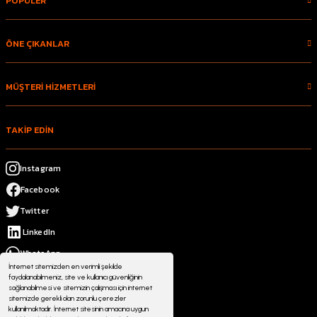
POPÜLER
ÖNE ÇIKANLAR
MÜŞTERİ HİZMETLERİ
TAKİP EDİN
Instagram
Facebook
Twitter
LinkedIn
WhatsApp
İnternet sitemizden en verimli şekilde
faydalanabilmeniz, site ve kullanıcı güvenliğinin
sağlanabilmesi ve sitemizin çalışması için internet
sitemizde gerekli olan zorunlu çerezler
kullanılmaktadır. İnternet sitesinin amacına uygun