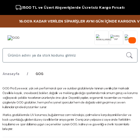
1500 TL ve Üzeri Alışverişlerde Ücretsiz Kargo Fırsatı
16:00'A KADAR VERİLEN SİPARİŞLER AYNI GÜN İÇİNDE KARGOYA VERİ
Anasayfa
GOG
GOG Pro Eyewear, yüksek performanslı spor ve outdoor gözlükleriyle tanınan yenilikçi bir markadır.
Özellikle kayak, snowboard, bisiklet, dağcılık ve trekking gibi doğa sporlarında maksimum görüş ve koruma
sağlayacak şekilde tasarlanan ürünleriyle öne çıkar. Dayanıklı yapıları, ergonomik tasarımları ve modern
çizgileriyle GOG gözlükler, hem profesyonel sporcular hem de doğada vakit geçirmeyi seven
kullanıcılar için ideal çözümler sunar.
Marka, gözlüklerinde UV koruması, buğulanmaz cam teknolojisi, çizilmelere karşı dayanıklı lensler ve
kask uyumluluğu gibi ileri düzey özellikleri bir araya getirir. Geniş ürün yelpazesi sayesinde farklı iklim
koşullarına ve spor dallarına uygun seçenekler sunan GOG, kaliteyi ve güvenliği estetik tasarımlarla
birleştirir.