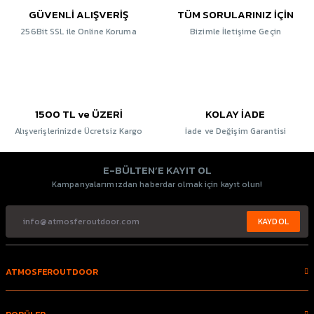
GÜVENLİ ALIŞVERİŞ
TÜM SORULARINIZ İÇİN
256Bit SSL ile Online Koruma
Bizimle İletişime Geçin
1500 TL ve ÜZERİ
KOLAY İADE
Alışverişlerinizde Ücretsiz Kargo
İade ve Değişim Garantisi
E-BÜLTEN’E KAYIT OL
Kampanyalarımızdan haberdar olmak için kayıt olun!
KAYDOL
ATMOSFEROUTDOOR