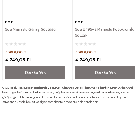
GOG
GOG
Gog Manaslu Güneş Gözlüğü
Gog E495-2 Manaslu Fotokromi̇k
Gözlük
4.999,00 TL
4.999,00 TL
4.749,05 TL
4.749,05 TL
Stokta Yok
Stokta Yok
GOG gözlükler, outdoor sporlarında ve günlük kullanımda yüksek koruma ve konfor sunar. UV korumalı
lensleri gözleri zararlı ışınlardan korurken, buğulanmaz ve çizilmeye dayanıklı camları her koşulda net
görüş sağlar. Hafif ve ergonomik tasarımları uzun süreli kullanımda rahatlık verir. Kask uyumlu yapıları
sayesinde kayak, bisiklet ve diğer spor aktivitelerinde güvenle tercih edilir.