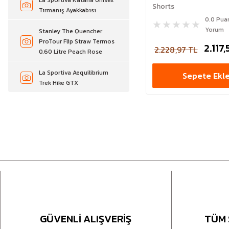
La Sportiva Katana Unisex
Shorts
Tırmanış Ayakkabısı
0.0 Pua
Yorum
Stanley The Quencher
ProTour Flip Straw Termos
2.117
2.228,97 TL
0,60 Litre Peach Rose
La Sportiva Aequilibrium
Sepete Ekl
Trek Hike GTX
GÜVENLİ ALIŞVERİŞ
TÜM 