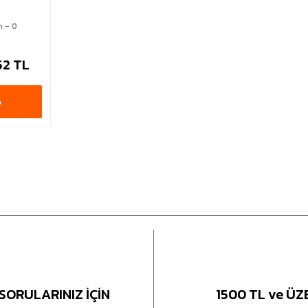
n - 0
,52 TL
e
SORULARINIZ İÇİN
1500 TL ve ÜZ