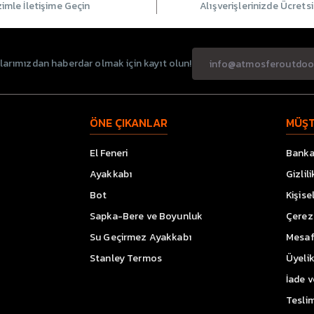
zimle İletişime Geçin
Alışverişlerinizde Ücrets
rımızdan haberdar olmak için kayıt olun!
ÖNE ÇIKANLAR
MÜŞT
El Feneri
Banka 
Ayakkabı
Gizlil
Bot
Kişise
Sapka-Bere ve Boyunluk
Çerez 
Su Geçirmez Ayakkabı
Mesaf
Stanley Termos
Üyeli
İade 
Teslim