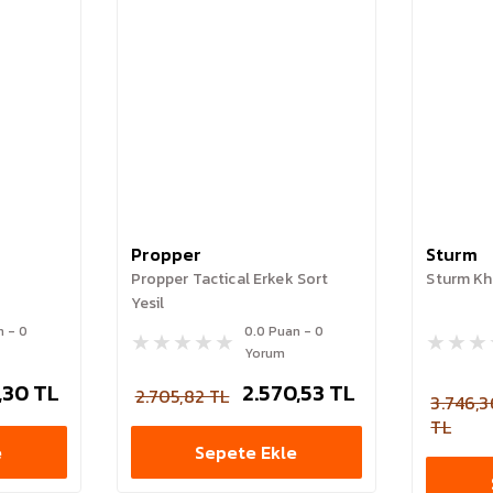
Propper
Sturm
Propper Tactical Erkek Sort
Sturm Kh
Yesil
n - 0
0.0 Puan - 0
Yorum
,30 TL
2.570,53 TL
2.705,82 TL
3.746,3
TL
e
Sepete Ekle