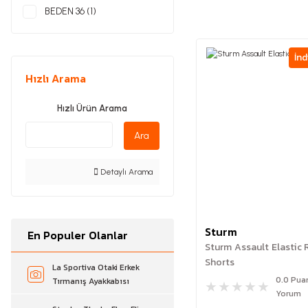
BEDEN 36 (1)
33 (1)
BEJ (1)
34 (1)
İnd
35 (1)
Hızlı Arama
36 (1)
38 (1)
Hızlı Ürün Arama
40 (1)
Ara
42 (1)
44 (1)
Detaylı Arama
Sturm
En Populer Olanlar
Sturm Assault Elastic 
Shorts
La Sportiva Otaki Erkek
0.0 Pua
Tırmanış Ayakkabısı
Yorum