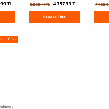
,99 TL
4.757,99 TL
5.008,41 TL
4.786,9
e
Sepete Ekle
irimli Ürün
ntinental