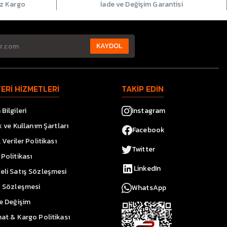
iz Kargo
İade ve Değişim Garantisi
KAYDOL
ERİ HİZMETLERİ
TAKİP EDİN
Bilgileri
Instagram
ik ve Kullanım Şartları
Facebook
l Veriler Politikası
Twitter
Politikası
LinkedIn
eli Satış Sözleşmesi
k Sözleşmesi
WhatsApp
ve Değişim
at & Kargo Politikası