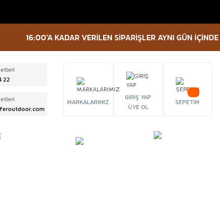
16:00'A KADAR VERİLEN SİPARİŞLER AYNI GÜN İÇİNDE KARG
etleri
4 22
GİRİŞ YAP
etleri
MARKALARIMIZ
SEPETİM
ÜYE OL
feroutdoor.com
ÜRBÜN &
TACTICAL
FENER
ELESKOP
EKİPMANLAR