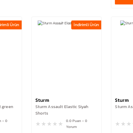
irimli Ürün
İndirimli Ürün
Sturm
Sturm
R.green
Sturm Assault Elastic Siyah
Sturm As
Shorts
n - 0
0.0 Puan - 0
Yorum