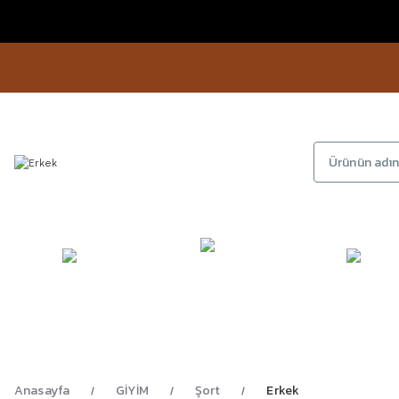
KAMP
GİYİM
AYAKKA
EKİPMANLARI
Anasayfa
GİYİM
Şort
Erkek