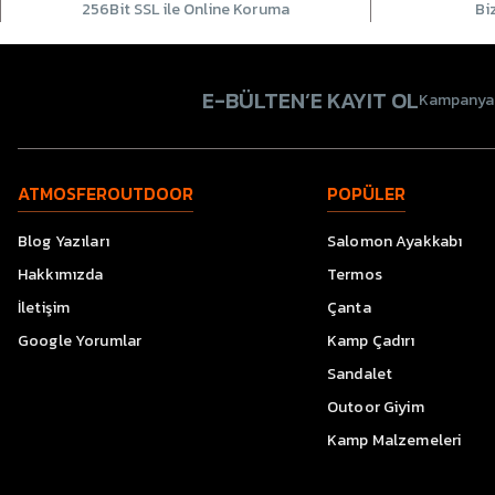
256Bit SSL ile Online Koruma
Bi
E-BÜLTEN’E KAYIT OL
Kampanyala
ATMOSFEROUTDOOR
POPÜLER
Blog Yazıları
Salomon Ayakkabı
Hakkımızda
Termos
İletişim
Çanta
Google Yorumlar
Kamp Çadırı
Sandalet
Outoor Giyim
Kamp Malzemeleri