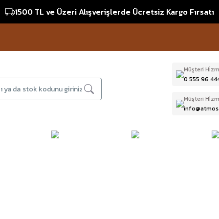
1500 TL ve Üzeri Alışverişlerde Ücretsiz Kargo Fırsatı
Müşteri Hi̇zm
0 555 96 44
Müşteri Hi̇zm
info@atmos
DAĞCILIK & İŞ
DALIŞ
D
BI
GÜVENLİĞİ
EKİPMANLARI
T