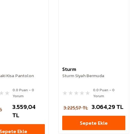
Sturm
aki Kisa Pantolon
Sturm Siyah Bermuda
0.0 Puan - 0
0.0 Puan - 0
Yorum
Yorum
3.559,04
3.064,29 TL
3.225,57 TL
6
TL
Sepete Ekle
Sepete Ekle