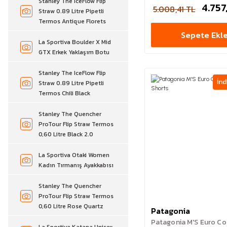
Stanley The IceFlow Flip
4.757
5.008,41 TL
Straw 0.89 Litre Pipetli
Termos Antique Florets
Sepete Ekl
La Sportiva Boulder X Mid
GTX Erkek Yaklaşım Botu
Stanley The IceFlow Flip
İnd
Straw 0.89 Litre Pipetli
Termos Chili Black
Stanley The Quencher
ProTour Flip Straw Termos
0,60 Litre Black 2.0
La Sportiva Otaki Women
Kadın Tırmanış Ayakkabısı
Stanley The Quencher
ProTour Flip Straw Termos
0,60 Litre Rose Quartz
Patagonia
Patagonia M'S Euro Co