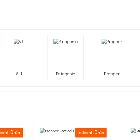
5.11
Patagonia
Propper
irimli Ürün
İndirimli Ürün