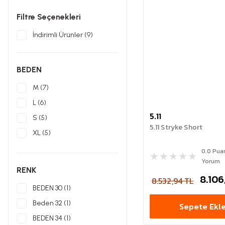
Filtre Seçenekleri
İndirimli Ürünler (9)
BEDEN
M (7)
L (6)
5.11
S (5)
5.11 Stryke Short
XL (5)
XXL (4)
0.0 Pua
Yorum
XXXL (4)
RENK
8.106
28 (1)
8.532,94 TL
BEDEN 30 (1)
30 (1)
Beden 32 (1)
Sepete Ekl
31 (1)
BEDEN 34 (1)
32 (1)