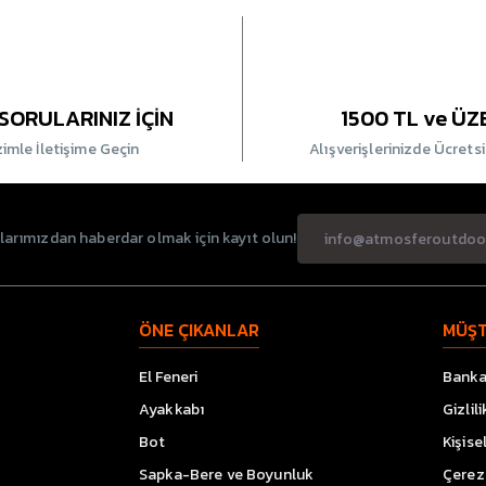
SORULARINIZ İÇİN
1500 TL ve ÜZ
zimle İletişime Geçin
Alışverişlerinizde Ücrets
rımızdan haberdar olmak için kayıt olun!
ÖNE ÇIKANLAR
MÜŞT
El Feneri
Banka 
Ayakkabı
Gizlil
Bot
Kişise
Sapka-Bere ve Boyunluk
Çerez 