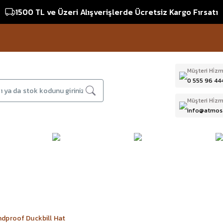
1500 TL ve Üzeri Alışverişlerde Ücretsiz Kargo Fırsatı
Müşteri Hi̇zm
0 555 96 44
Müşteri Hi̇zm
info@atmos
DAĞCILIK & İŞ
DALIŞ
D
BI
GÜVENLİĞİ
EKİPMANLARI
T
dproof Duckbill Hat