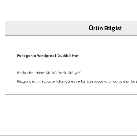
Ürün Bilgisi
Patagonia Windproof Duckbill Hat
Beden Belirtiniz: S[L,M]; Renk: S[Siyah]
Rüzgar geçirmez, sıcak tutan, güneş ve kar için boyun koruması bulunan bu 