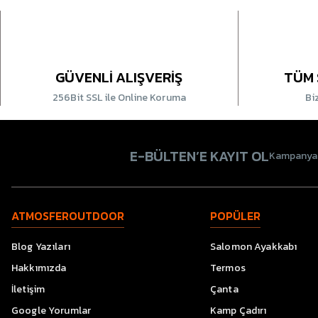
GÜVENLİ ALIŞVERİŞ
TÜM 
256Bit SSL ile Online Koruma
Bi
E-BÜLTEN’E KAYIT OL
Kampanyala
ATMOSFEROUTDOOR
POPÜLER
Blog Yazıları
Salomon Ayakkabı
Hakkımızda
Termos
İletişim
Çanta
Google Yorumlar
Kamp Çadırı