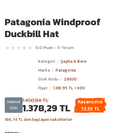
Patagonia Windproof
Duckbill Hat
0.0 Puan - 0 Yorum
Kategori
Şapka & Bere
Marka
Patagonia
Stok Kodu
28830
Fiyat
1.318,95 TL + KDV
1.450,84 TL
Kazancınız
İndirimli
1.378,29 TL
Ürün
72.55 TL
166,74 TL den başlayan taksitlerle!