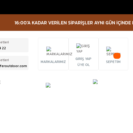
16:00'A KADAR VERİLEN SİPARİŞLER AYNI GÜN İÇİNDE KAR
etleri
4 22
GİRİŞ YAP
etleri
MARKALARIMIZ
SEPETİM
ÜYE OL
feroutdoor.com
ÜRBÜN &
TACTICAL
FENER
ELESKOP
EKİPMANLAR