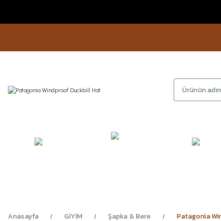
KAMP
GİYİM
AYAKKA
EKİPMANLARI
Anasayfa
GİYİM
Şapka & Bere
Patagonia Win