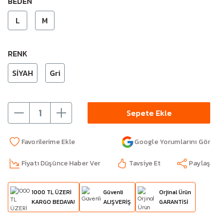
BEDEN
L
M
RENK
SİYAH
Gri
Sepete Ekle
Google Yorumlarını Gör
Fiyatı Düşünce Haber Ver
Tavsiye Et
Paylaş
1000 TL ÜZERİ
Güvenli
Orjinal Ürün
KARGO BEDAVA!
ALIŞVERİŞ
GARANTİSİ