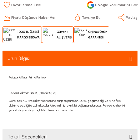
Google Yorumlarını Gör
Fiyatı Düşünce Haber Ver
Tavsiye Et
Paylaş
1000 TL ÜZERİ
Güvenli
Orjinal Ürün
KARGO BEDAVA!
ALIŞVERİŞ
GARANTİSİ
Ürün Bilgisi
Patagonia Kadın Primo Pantolon
Beden Belirtiniz: S[S,M,L]; Renk: S[Gri]
Gore-tex XCR ve iki kat membrana sahip bu pantolon,100 su geçirmezliği ve iyi nefes
alabilme özelliği ile zalim koşullar için üretilmiş teknik bir dağcı pantolonudur. Pantolonun her iki
yanında boydan boya açılabilen fermuar mevcuttur.
Taksit Seçenekleri