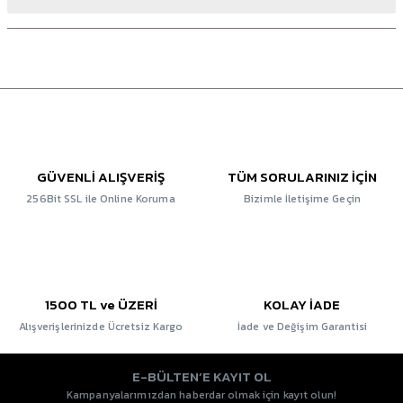
GÜVENLİ ALIŞVERİŞ
TÜM SORULARINIZ İÇİN
256Bit SSL ile Online Koruma
Bizimle İletişime Geçin
1500 TL ve ÜZERİ
KOLAY İADE
Alışverişlerinizde Ücretsiz Kargo
İade ve Değişim Garantisi
E-BÜLTEN’E KAYIT OL
Kampanyalarımızdan haberdar olmak için kayıt olun!