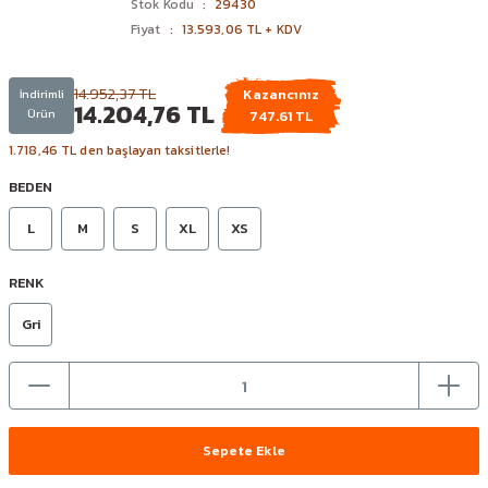
Stok Kodu
29430
Fiyat
13.593,06 TL + KDV
14.952,37 TL
Kazancınız
İndirimli
14.204,76 TL
Ürün
747.61 TL
1.718,46 TL den başlayan taksitlerle!
BEDEN
L
M
S
XL
XS
RENK
Gri
Sepete Ekle