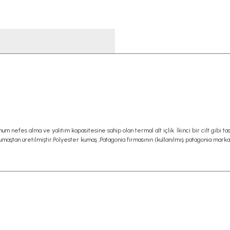
imum nefes alma ve yalıtım kapasitesine sahip olan termal alt içlik. İkinci bir cilt gibi 
 kumaştan üretilmiştir.Polyester kumaş ,Patagonia firmasının (kullanılmış patagonia mar