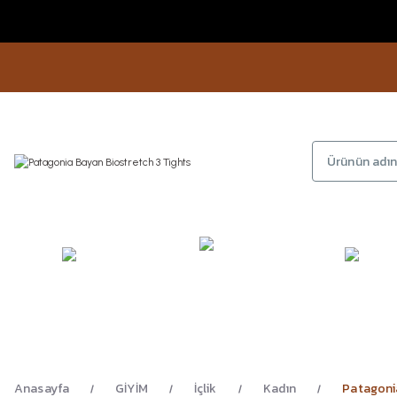
KAMP
GİYİM
AYAKKA
EKİPMANLARI
Anasayfa
GİYİM
İçlik
Kadın
Patagonia