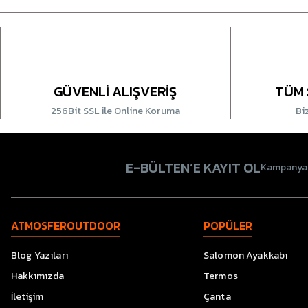
GÜVENLİ ALIŞVERİŞ
TÜM 
256Bit SSL ile Online Koruma
Bi
E-BÜLTEN’E KAYIT OL
Kampanyala
ATMOSFEROUTDOOR
POPÜLER
Blog Yazıları
Salomon Ayakkabı
Hakkımızda
Termos
İletişim
Çanta