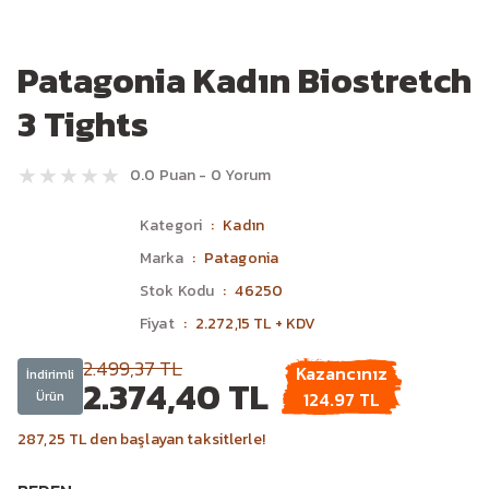
Patagonia Kadın Biostretch
3 Tights
0.0 Puan - 0 Yorum
Kategori
Kadın
Marka
Patagonia
Stok Kodu
46250
Fiyat
2.272,15 TL + KDV
2.499,37 TL
Kazancınız
İndirimli
2.374,40 TL
Ürün
124.97 TL
287,25 TL den başlayan taksitlerle!