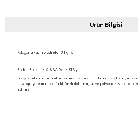
Ürün Bilgisi
Patagonia Kadın Biostretch 3 Tights
Beden Belirtiniz: S[S,M]; Renk: S[Siyah]
Dikişsiz teknoloji ile üretilen sizin sıcak ve kuru kalmanızı sağlayan , maks
fizyolojik yapısına göre farklı farklı dokunmuştur. 95 polyester ,5 spandex
edilmiştir