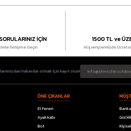
SORULARINIZ İÇİN
1500 TL ve ÜZ
zimle İletişime Geçin
Alışverişlerinizde Ücrets
rımızdan haberdar olmak için kayıt olun!
ÖNE ÇIKANLAR
MÜŞT
El Feneri
Banka 
Ayakkabı
Gizlil
Bot
Kişise