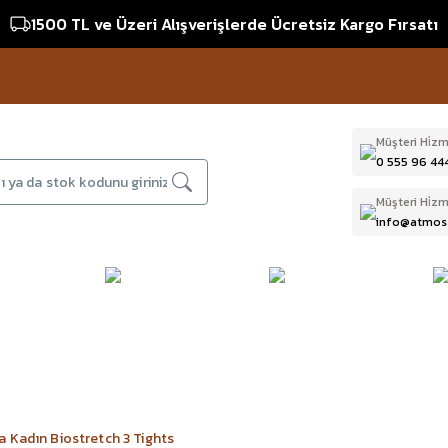
1500 TL ve Üzeri Alışverişlerde Ücretsiz Kargo Fırsatı
Müşteri Hi̇zm
0 555 96 44
Müşteri Hi̇zm
info@atmos
DAĞCILIK & İŞ
DALIŞ
D
BI
GÜVENLİĞİ
EKİPMANLARI
T
 Kadın Biostretch 3 Tights