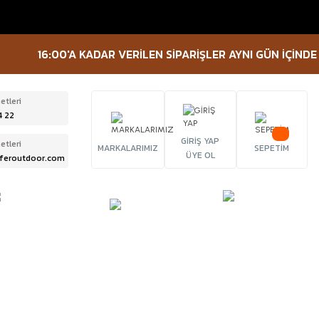
16:00'A KADAR VERİLEN SİPARİŞLER AYNI GÜN İÇİNDE KARG
etleri
4 22
GİRİŞ YAP
etleri
MARKALARIMIZ
SEPETİM
ÜYE OL
feroutdoor.com
ÜRBÜN &
TACTICAL
FENER
ELESKOP
EKİPMANLAR