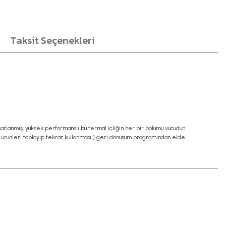
Taksit Seçenekleri
tasarlanmış, yüksek performanslı bu termal içliğin her bir bölümü vücudun
ka ürünleri toplayıp tekrar kullanması ) geri dönüşüm programından elde