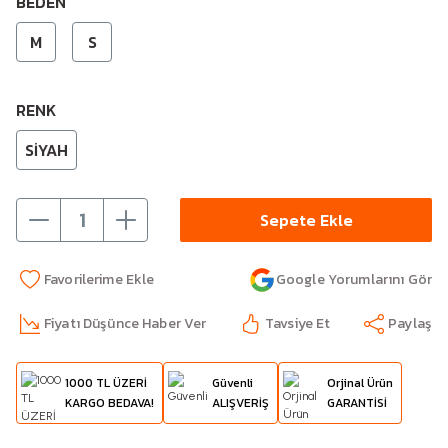
BEDEN
M
S
RENK
SİYAH
Sepete Ekle
Google Yorumlarını Gör
Fiyatı Düşünce Haber Ver
Tavsiye Et
Paylaş
1000 TL ÜZERİ
Güvenli
Orjinal Ürün
KARGO BEDAVA!
ALIŞVERİŞ
GARANTİSİ