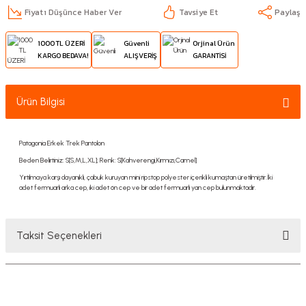
Fiyatı Düşünce Haber Ver
Tavsiye Et
Paylaş
1000 TL ÜZERİ
Güvenli
Orjinal Ürün
KARGO BEDAVA!
ALIŞVERİŞ
GARANTİSİ
Ürün Bilgisi
Patagonia Erkek Trek Pantolon
Beden Belirtiniz: S[S,M,L,XL]; Renk: S[Kahverengi,Kırmızı,Camel]
Yırtılmaya karşı dayanıklı, çabuk kuruyan mini ripstop polyester içerikli kumaştan üretilmiştir.İki
adet fermuarlı arka cep, iki adet ön cep ve bir adet fermuarlı yan cep bulunmaktadır.
Taksit Seçenekleri