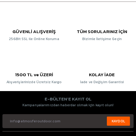
GÜVENLİ ALIŞVERİŞ
TÜM SORULARINIZ İÇİN
256Bit SSL ile Online Koruma
Bizimle İletişime Geçin
1500 TL ve ÜZERİ
KOLAY İADE
Alışverişlerinizde Ücretsiz Kargo
İade ve Değişim Garantisi
E-BÜLTEN’E KAYIT OL
Kampanyalarımızdan haberdar olmak için kayıt olun!
KAYDOL