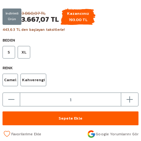
3.860,07 TL
Kazancınız
İndirimli
3.667,07 TL
Ürün
193.00 TL
443,63 TL den başlayan taksitlerle!
BEDEN
S
XL
RENK
Camel
Kahverengi
Sepete Ekle
Google Yorumlarını Gör