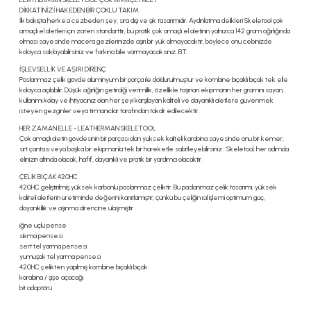
DİKKATİNİZİ HAK EDEN BİR ÇOKLU TAKIM
İlk bakışta herkesi cezbeden şey, sıra dışı ve şık tasarımıdır. Aydınlatma delikleri Skeletool çok
amaçlı el aletleri için zaten standarttır, bu pratik çok amaçlı el aletinin yalnızca 142 gram ağırlığında
olması sayesinde macera gezilerinizde aşırı bir yük olmayacaktır, böylece onu cebinizde
kolayca saklayabilirsiniz ve farkına bile varmayacaksınız. BT.
İŞLEVSELLİK VE AŞIRI DİRENÇ
Paslanmaz çelik gövde alüminyum bir parça ile doldurulmuştur ve kombine bıçaklı bıçak tek elle
kolayca açılabilir. Düşük ağırlığın getirdiği verimlilik, özellikle taşınan ekipmanın her gramını sayan,
kullanımı kolay ve ihtiyacınız olan her şeyi karşılayan kaliteli ve dayanıklı aletlere güvenmek
isteyen gezginler veya tırmanıcılar tarafından takdir edilecektir.
HER ZAMAN ELLE - LEATHERMAN SKELETOOL
Çok amaçlı aletin gövdesinin bir parçası olan yüksek kaliteli karabina sayesinde onu bir kemer,
sırt çantası veya başka bir ekipmanla tek bir hareketle sabitleyebilirsiniz . Skeletool, her adımda
elinizin altında olacak, hafif, dayanıklı ve pratik bir yardımcı olacaktır.
ÇELİK BIÇAK 420HC
420HC geliştirilmiş yüksek karbonlu paslanmaz çeliktir. Bu paslanmaz çelik tasarımı, yüksek
kaliteli aletlerin üretiminde değerini kanıtlamıştır; çünkü bu çeliğin ısıl işlemi optimum güç,
dayanıklılık ve aşınma direncine ulaşmıştır .
iğne uçlu pense
sıkma pensesi
sert tel yarma pensesi
yumuşak tel yarma pensesi
420HC çelikten yapılmış kombine bıçaklı bıçak
karabina / şişe açacağı
bit adaptörü