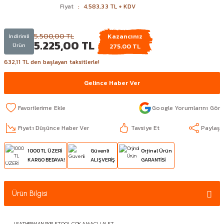
Fiyat
4.583,33 TL + KDV
5.500,00 TL
Kazancınız
İndirimli
5.225,00 TL
Ürün
275.00 TL
632,11 TL den başlayan taksitlerle!
Gelince Haber Ver
Google Yorumlarını Gör
Fiyatı Düşünce Haber Ver
Tavsiye Et
Paylaş
1000 TL ÜZERİ
Güvenli
Orjinal Ürün
KARGO BEDAVA!
ALIŞVERİŞ
GARANTİSİ
Ürün Bilgisi
LEATHERMAN SKELETOOL ÇOK AMAÇLI ALET