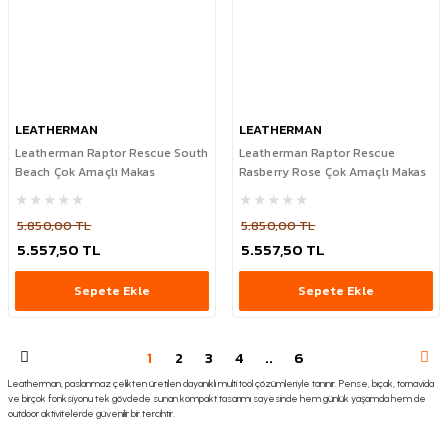
LEATHERMAN
LEATHERMAN
Leatherman Raptor Rescue South
Leatherman Raptor Rescue
Beach Çok Amaçlı Makas
Rasberry Rose Çok Amaçlı Makas
5.850,00 TL
5.850,00 TL
5.557,50 TL
5.557,50 TL
Sepete Ekle
Sepete Ekle
1
2
3
4
..
6
Leatherman, paslanmaz çelikten üretilen dayanıklı multi tool çözümleriyle tanınır. Pense, bıçak, tornavida
ve birçok fonksiyonu tek gövdede sunan kompakt tasarımı sayesinde hem günlük yaşamda hem de
outdoor aktivitelerde güvenilir bir tercihtir.