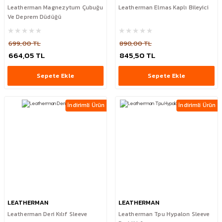
Leatherman Magnezytum Çubuğu
Leatherman Elmas Kaplı Bileyici
Ve Deprem Düdüğü
699,00 TL
890,00 TL
664,05 TL
845,50 TL
Sepete Ekle
Sepete Ekle
İndirimli Ürün
İndirimli Ürün
LEATHERMAN
LEATHERMAN
Leatherman Deri Kılıf Sleeve
Leatherman Tpu Hypalon Sleeve