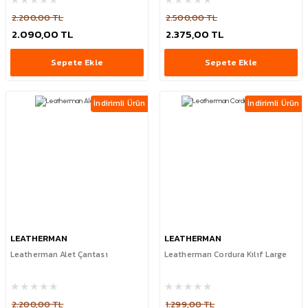
2.200,00 TL
2.500,00 TL
2.090,00 TL
2.375,00 TL
Sepete Ekle
Sepete Ekle
İndirimli Ürün
İndirimli Ürün
LEATHERMAN
LEATHERMAN
Leatherman Alet Çantası
Leatherman Cordura Kılıf Large
2.200,00 TL
1.299,00 TL