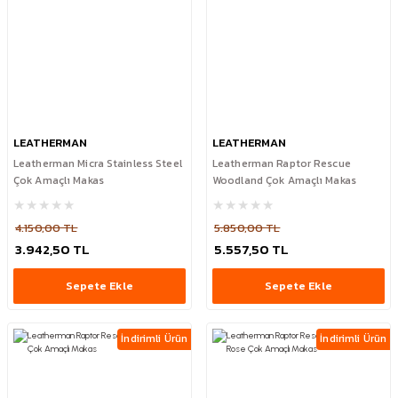
LEATHERMAN
LEATHERMAN
Leatherman Micra Stainless Steel
Leatherman Raptor Rescue
Çok Amaçlı Makas
Woodland Çok Amaçlı Makas
4.150,00 TL
5.850,00 TL
3.942,50 TL
5.557,50 TL
Sepete Ekle
Sepete Ekle
İndirimli Ürün
İndirimli Ürün