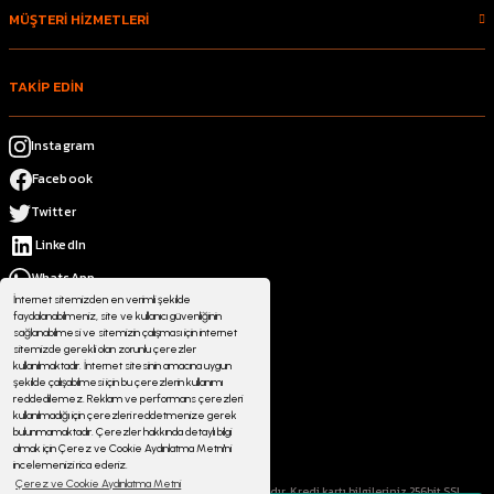
MÜŞTERİ HİZMETLERİ
TAKİP EDİN
Instagram
Facebook
Twitter
LinkedIn
WhatsApp
İnternet sitemizden en verimli şekilde
faydalanabilmeniz, site ve kullanıcı güvenliğinin
sağlanabilmesi ve sitemizin çalışması için internet
sitemizde gerekli olan zorunlu çerezler
kullanılmaktadır. İnternet sitesinin amacına uygun
şekilde çalışabilmesi için bu çerezlerin kullanımı
reddedilemez. Reklam ve performans çerezleri
kullanılmadığı için çerezleri reddetmenize gerek
bulunmamaktadır. Çerezler hakkında detaylı bilgi
almak için Çerez ve Cookie Aydınlatma Metni'ni
incelemenizi rica ederiz.
Çerez ve Cookie Aydınlatma Metni
© 2023 atmosferoutdoor.com Her Hakkı Saklıdır. Kredi kartı bilgileriniz 256bit SSL