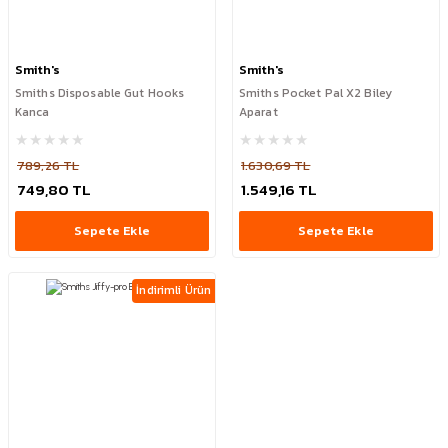
Smith's
Smith's
Smiths Disposable Gut Hooks
Smiths Pocket Pal X2 Biley
Kanca
Aparat
789,26 TL
1.630,69 TL
749,80 TL
1.549,16 TL
Sepete Ekle
Sepete Ekle
İndirimli Ürün