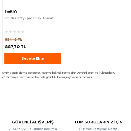
Smith's
Smiths Jiffy-pro Biley Aparat
934,42 TL
887,70 TL
Sepete Ekle
Smith's, bıçak bileme sistemleri, taşlar ve bakım kitleriyle bilinir. Dayanıklı, pratik ve kullanıcı dostu
çözümleriyle hem outdoor hem de günlük kullanım için güvenilir bir markadır.
GÜVENLİ ALIŞVERİŞ
TÜM SORULARINIZ İÇİN
256Bit SSL ile Online Koruma
Bizimle İletişime Geçin