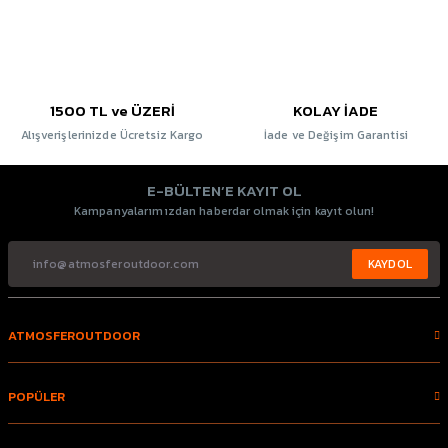
1500 TL ve ÜZERİ
KOLAY İADE
Alışverişlerinizde Ücretsiz Kargo
İade ve Değişim Garantisi
E-BÜLTEN’E KAYIT OL
Kampanyalarımızdan haberdar olmak için kayıt olun!
KAYDOL
ATMOSFEROUTDOOR
POPÜLER