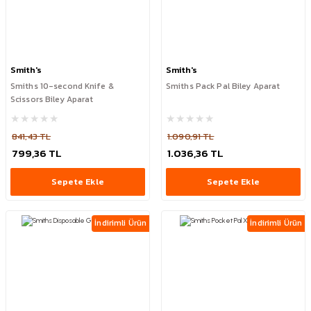
Smith's
Smith's
Smiths 10-second Knife &
Smiths Pack Pal Biley Aparat
Scissors Biley Aparat
841,43 TL
1.090,91 TL
799,36 TL
1.036,36 TL
Sepete Ekle
Sepete Ekle
İndirimli Ürün
İndirimli Ürün