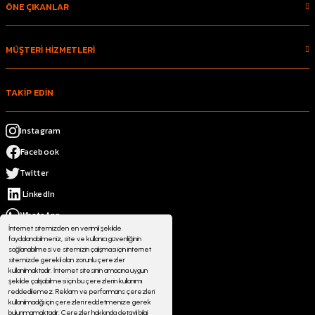
ÖNE ÇIKANLAR
MÜŞTERİ HİZMETLERİ
TAKİP EDİN
Instagram
Facebook
Twitter
LinkedIn
WhatsApp
İnternet sitemizden en verimli şekilde
faydalanabilmeniz, site ve kullanıcı güvenliğinin
sağlanabilmesi ve sitemizin çalışması için internet
sitemizde gerekli olan zorunlu çerezler
kullanılmaktadır. İnternet sitesinin amacına uygun
şekilde çalışabilmesi için bu çerezlerin kullanımı
reddedilemez. Reklam ve performans çerezleri
kullanılmadığı için çerezleri reddetmenize gerek
bulunmamaktadır. Çerezler hakkında detaylı bilgi