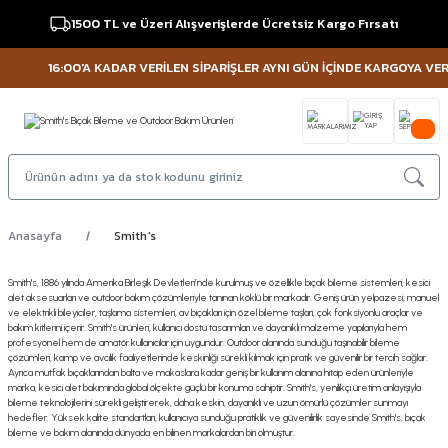
1500 TL ve Üzeri Alışverişlerde Ücretsiz Kargo Fırsatı
16:00'A KADAR VERİLEN SİPARİŞLER AYNI GÜN İÇİNDE KARGOYA VERİLİR
Anasayfa
Smith's
Smith's, 1886 yılında Amerika Birleşik Devletleri’nde kurulmuş ve özellikle bıçak bileme sistemleri, kesici
alet aksesuarları ve outdoor bakım çözümleriyle tanınan köklü bir markadır. Geniş ürün yelpazesi; manuel
ve elektrikli bileyiciler, taşlama sistemleri, av bıçakları için özel bileme taşları, çok fonksiyonlu araçlar ve
bakım kitlerini içerir. Smith's ürünleri, kullanıcı dostu tasarımları ve dayanıklı malzeme yapılarıyla hem
profesyonel hem de amatör kullanıcılar için uygundur. Outdoor alanında sunduğu taşınabilir bileme
çözümleri, kamp ve avcılık faaliyetlerinde keskinliği sürekli kılmak için pratik ve güvenilir bir tercih sağlar.
Ayrıca mutfak bıçaklarından balta ve makaslara kadar geniş bir kullanım alanına hitap eden ürünleriyle
marka, kesici alet bakımında global ölçekte güçlü bir konuma sahiptir. Smith's, yenilikçi üretim anlayışıyla
bileme teknolojilerini sürekli geliştirerek, daha keskin, dayanıklı ve uzun ömürlü çözümler sunmayı
hedefler. Yüksek kalite standartları, kullanıcıya sunduğu pratiklik ve güvenilirlik sayesinde Smith's, bıçak
bileme ve bakım alanında dünyada en bilinen markalardan biri olmuştur.