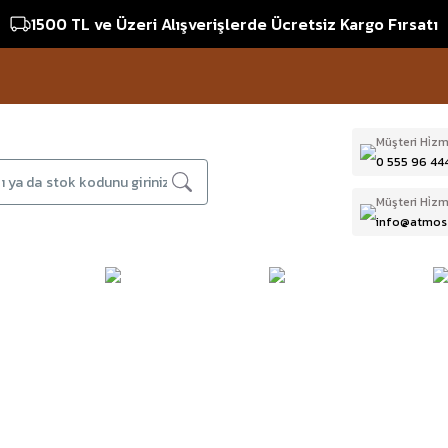
1500 TL ve Üzeri Alışverişlerde Ücretsiz Kargo Fırsatı
Müşteri Hi̇zm
0 555 96 44
Müşteri Hi̇zm
info@atmos
DAĞCILIK & İŞ
DALIŞ
D
BI
GÜVENLİĞİ
EKİPMANLARI
T