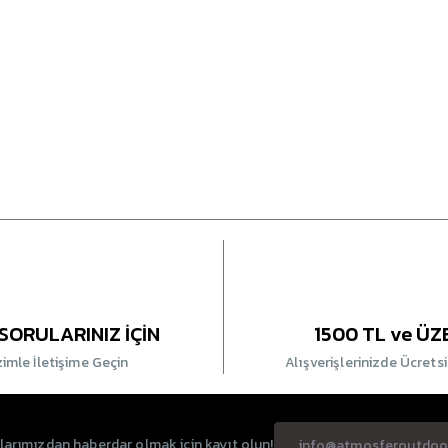
SORULARINIZ İÇİN
1500 TL ve ÜZ
zimle İletişime Geçin
Alışverişlerinizde Ücrets
rımızdan haberdar olmak için kayıt olun!