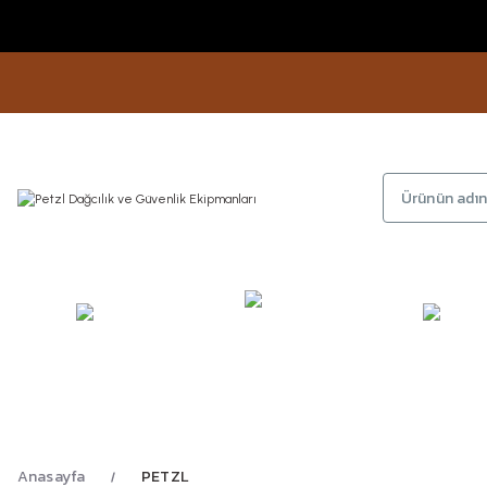
KAMP
GİYİM
AYAKKA
EKİPMANLARI
Anasayfa
PETZL