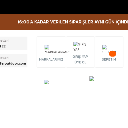
16:00'A KADAR VERİLEN SİPARİŞLER AYNI GÜN İÇİNDE KAR
etleri
4 22
GİRİŞ YAP
etleri
MARKALARIMIZ
SEPETİM
ÜYE OL
feroutdoor.com
ÜRBÜN &
TACTICAL
FENER
ELESKOP
EKİPMANLAR