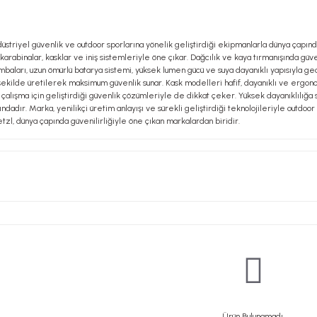
düstriyel güvenlik ve outdoor sporlarına yönelik geliştirdiği ekipmanlarla dünya çapında
arabinalar, kasklar ve iniş sistemleriyle öne çıkar. Dağcılık ve kaya tırmanışında güv
lambaları, uzun ömürlü batarya sistemi, yüksek lumen gücü ve suya dayanıklı yapısıyla 
n şekilde üretilerek maksimum güvenlik sunar. Kask modelleri hafif, dayanıklı ve ergono
çalışma için geliştirdiği güvenlik çözümleriyle de dikkat çeker. Yüksek dayanıklılığa sa
adır. Marka, yenilikçi üretim anlayışı ve sürekli geliştirdiği teknolojileriyle outdoor
etzl, dünya çapında güvenilirliğiyle öne çıkan markalardan biridir.
Ürün Bulunamadı.