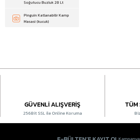
Soğutucu Buzluk 28 Lt
Pinguin Katlanabilir Kamp
Masasi (kucuk)
GÜVENLİ ALIŞVERİŞ
TÜM 
256Bit SSL ile Online Koruma
Bi
E-BÜLTEN’E KAYIT OL
Kampanyala