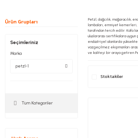
Petzl, dağcılık, mağaracılık, en
Ürün Grupları
lambaları, emniyet kemerleri, k
tarafından tercih edilir. Kafa 
uluslararası sertifikalara uygu
Seçimleriniz
endüstriyel alanlarda yüksekte 
vazgeçilmez ekipmanları arasınd
ve kaliteyi bir araya getiren P
Marka
petzl-1
Stoktakiler
Tüm Kategoriler