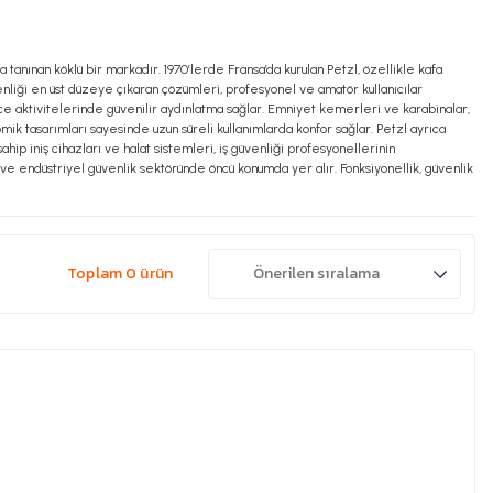
 tanınan köklü bir markadır. 1970’lerde Fransa’da kurulan Petzl, özellikle kafa
enliği en üst düzeye çıkaran çözümleri, profesyonel ve amatör kullanıcılar
gece aktivitelerinde güvenilir aydınlatma sağlar. Emniyet kemerleri ve karabinalar,
mik tasarımları sayesinde uzun süreli kullanımlarda konfor sağlar. Petzl ayrıca
hip iniş cihazları ve halat sistemleri, iş güvenliği profesyonellerinin
 ve endüstriyel güvenlik sektöründe öncü konumda yer alır. Fonksiyonellik, güvenlik
Toplam 0 ürün