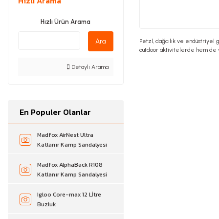
Hızlı Arama
Hızlı Ürün Arama
Ara
Petzl, dağcılık ve endüstriyel 
outdoor aktivitelerde hem de y
Detaylı Arama
En Populer Olanlar
Madfox AirNest Ultra
Katlanır Kamp Sandalyesi
Madfox AlphaBack R108
Katlanır Kamp Sandalyesi
Igloo Core-max 12 Li̇tre
Buzluk