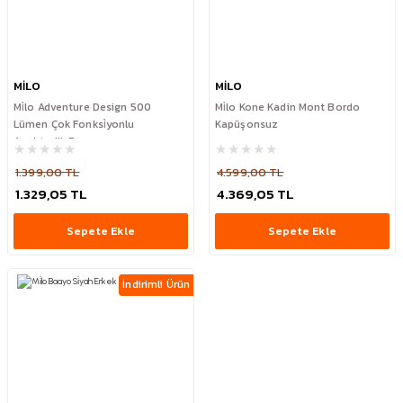
MİLO
MİLO
Mi̇lo Adventure Design 500
Mi̇lo Kone Kadin Mont Bordo
Lümen Çok Fonksi̇yonlu
Kapüşonsuz
Anahtarlik Fener
1.399,00 TL
4.599,00 TL
1.329,05 TL
4.369,05 TL
Sepete Ekle
Sepete Ekle
İndirimli Ürün