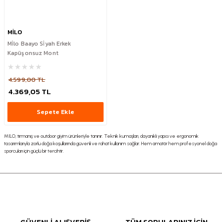
MİLO
Mi̇lo Baayo Si̇yah Erkek
Kapüşonsuz Mont
4.599,00 TL
4.369,05 TL
Sepete Ekle
MILO, tırmanış ve outdoor giyim ürünleriyle tanınır. Teknik kumaşları, dayanıklı yapısı ve ergonomik
tasarımlarıyla zorlu doğa koşullarında güvenli ve rahat kullanım sağlar. Hem amatör hem profesyonel doğa
sporcuları için güçlü bir tercihtir.
GÜVENLİ ALIŞVERİŞ
TÜM SORULARINIZ İÇİN