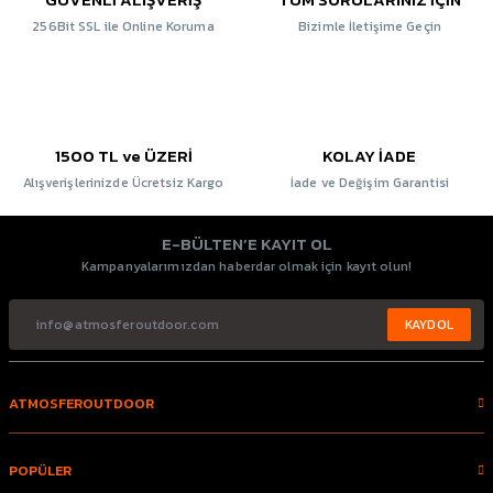
256Bit SSL ile Online Koruma
Bizimle İletişime Geçin
1500 TL ve ÜZERİ
KOLAY İADE
Alışverişlerinizde Ücretsiz Kargo
İade ve Değişim Garantisi
E-BÜLTEN’E KAYIT OL
Kampanyalarımızdan haberdar olmak için kayıt olun!
KAYDOL
ATMOSFEROUTDOOR
POPÜLER