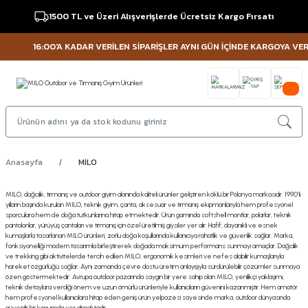
1500 TL ve Üzeri Alışverişlerde Ücretsiz Kargo Fırsatı
16:00'A KADAR VERİLEN SİPARİŞLER AYNI GÜN İÇİNDE KARGOYA VERİLİ
Anasayfa
MİLO
MILO, dağcılık, tırmanış ve outdoor giyim alanında kaliteli ürünler geliştiren köklü bir Polonya markasıdır. 1990’lı
yılların başında kurulan MILO, teknik giyim, çanta, aksesuar ve tırmanış ekipmanlarıyla hem profesyonel
sporculara hem de doğa tutkunlarına hitap etmektedir. Ürün gamında softshell montlar, polarlar, teknik
pantolonlar, yürüyüş çantaları ve tırmanış için özel üretilmiş giysiler yer alır. Hafif, dayanıklı ve esnek
kumaşlarla tasarlanan MILO ürünleri, zorlu doğa koşullarında kullanıcıya rahatlık ve güvenlik sağlar. Marka,
fonksiyonelliği modern tasarımla birleştirerek doğada maksimum performans sunmayı amaçlar. Dağcılık
ve trekking gibi aktivitelerde tercih edilen MILO, ergonomik kesimleri ve nefes alabilir kumaşlarıyla
hareket özgürlüğü sağlar. Aynı zamanda çevre dostu üretim anlayışıyla sürdürülebilir çözümler sunmaya
özen göstermektedir. Avrupa outdoor pazarında saygın bir yere sahip olan MILO, yenilikçi yaklaşımı,
teknik detaylara verdiği önem ve uzun ömürlü ürünleriyle kullanıcıların güvenini kazanmıştır. Hem amatör
hem profesyonel kullanıcılara hitap eden geniş ürün yelpazesi sayesinde marka, outdoor dünyasında
güvenilir bir konumda yer almaktadır.