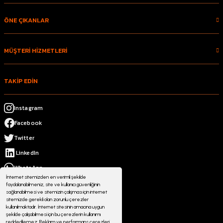
ÖNE ÇIKANLAR
MÜŞTERİ HİZMETLERİ
TAKİP EDİN
Instagram
Facebook
Twitter
LinkedIn
WhatsApp
İnternet sitemizden en verimli şekilde
faydalanabilmeniz, site ve kullanıcı güvenliğinin
sağlanabilmesi ve sitemizin çalışması için internet
sitemizde gerekli olan zorunlu çerezler
kullanılmaktadır. İnternet sitesinin amacına uygun
şekilde çalışabilmesi için bu çerezlerin kullanımı
reddedilemez. Reklam ve performans çerezleri