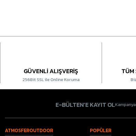
GÜVENLİ ALIŞVERİŞ
TÜM 
256Bit SSL ile Online Koruma
Bi
E-BÜLTEN’E KAYIT OL
Kampanyala
ATMOSFEROUTDOOR
POPÜLER