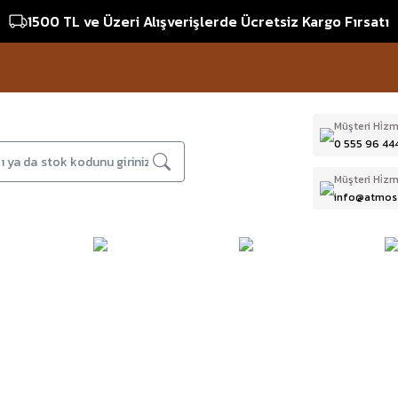
1500 TL ve Üzeri Alışverişlerde Ücretsiz Kargo Fırsatı
Müşteri Hi̇zm
0 555 96 44
Müşteri Hi̇zm
info@atmos
DAĞCILIK & İŞ
DALIŞ
D
BI
GÜVENLİĞİ
EKİPMANLARI
T