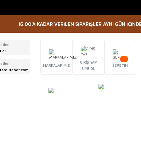
16:00'A KADAR VERİLEN SİPARİŞLER AYNI GÜN İÇİNDE KAR
etleri
4 22
GİRİŞ YAP
etleri
MARKALARIMIZ
SEPETİM
ÜYE OL
feroutdoor.com
ÜRBÜN &
TACTICAL
FENER
ELESKOP
EKİPMANLAR