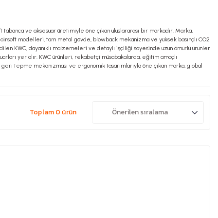
oft tabanca ve aksesuar üretimiyle öne çıkan uluslararası bir markadır. Marka,
 KWC airsoft modelleri, tam metal gövde, blowback mekanizma ve yüksek basınçlı CO2
h edilen KWC, dayanıklı malzemeleri ve detaylı işçiliği sayesinde uzun ömürlü ürünler
suarları yer alır. KWC ürünleri, rekabetçi müsabakalarda, eğitim amaçlı
güçlü geri tepme mekanizması ve ergonomik tasarımlarıyla öne çıkan marka, global
Toplam 0 ürün