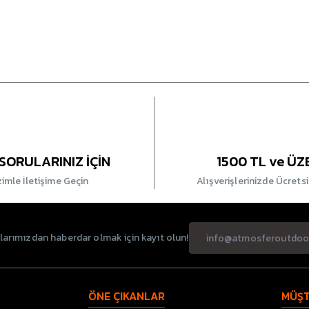
SORULARINIZ İÇİN
1500 TL ve ÜZ
zimle İletişime Geçin
Alışverişlerinizde Ücrets
rımızdan haberdar olmak için kayıt olun!
ÖNE ÇIKANLAR
MÜŞT