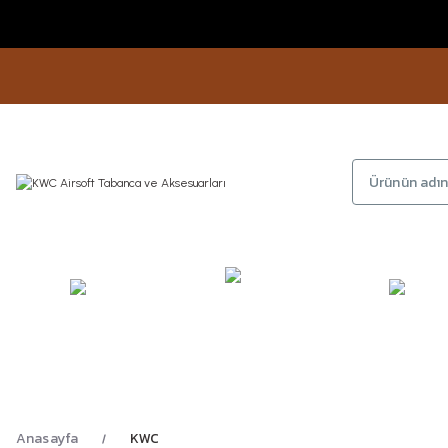
KAMP
GİYİM
AYAKKA
EKİPMANLARI
Anasayfa
KWC