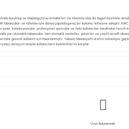
ılında kurulmuş ve başlangıçta su armatürleri ile tanınmış olsa da, bugün özellikle airs
ft tabancaları ve tüfekleriyle dünya çapında geniş bir kullanıcı kitlesine sahiptir.
si sunar. Koleksiyoncular, profesyonel sporcular ve hobi kullanıcıları tarafından terci
ında yarı otomatik tabancalar, tam otomatik modeller, şarjörler ve çeşitli airsoft akse
erinde güvenli kullanım için tasarlanmıştır. Yüksek hassasiyetli üretim teknolojisi, 
çekçi deneyim arayan kullanıcıların beklentilerini karşılar.
Ürün Bulunamadı.