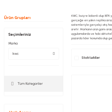
KWC, İsviçre kökenli olup 1874 y
Ürün Grupları
gerçeğe en yakın replika airso
sistemleriyle gerçekçi atış his
üretir. Markanın ürün gamı aras
Seçimleriniz
uygulamalarda ve hobi aktivitel
pazarda lider konumda olup ger
Marka
kwc
Stoktakiler
Tüm Kategoriler