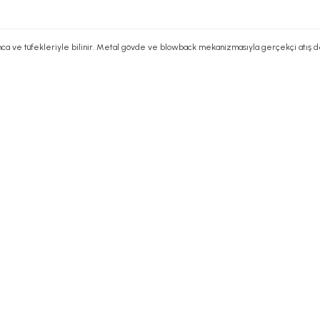
ca ve tüfekleriyle bilinir. Metal gövde ve blowback mekanizmasıyla gerçekçi atış dene