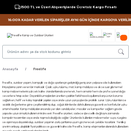
1500 TL ve Üzeri Alışverişlerde Ücretsiz Kargo Fırsatı
16:00'A KADAR VERİLEN SİPARİŞLER AYNI GÜN İÇİNDE KARGOYA VERİLİR 
Anasayfa
Freelife
Freelife, outdoor yaşam, kampçılık ve doğa sporları için geliştirdiği geniş ürün yelpazesi ile kullanıcıların
ihtiyaçlarına yanıt veren bir markadır. Çadır, uyku tulumu, mat, kamp mobilyası ve aksesuar gibi temel
kamp malzemelerini yüksek kalite standartlarında üreterek, hem amatör hem de profesyonel doğa
severlere hitap eder. Dayanıklı kumaşlardan üretilen çadırları farklı hava koşullarına karşı üstün koruma
sağlarken, hafif ve kolay taşınabilir yapıları sayesinde uzun yürüyüşlerde pratiklik sunar. Uyku tulumları ise
sıcaklık değerlerine göre çeşitlendirilmiş olup, soğuk iklimlerde dahi kullanıcıya güvenli ve konforlu bir uyku
ortamı hazırlar. Kamp mobilyaları arasında yer alan sandalyeler, masalar ve kampetler sağlam gövde
yapısı ile uzun ömürlü kullanım imkânı verir. Freelife ürünleri, sadece işlevsellik değil aynı zamanda
kompakt tasarımları sayesinde taşıma kolaylığı da sağlar. Ürünlerde kullanılan malzemeler suya, rüzgâra
ve aşınmaya dayanıklı olup, outdoor yaşamın zorlu şartlarına uyum gösterecek şekilde tasarlanır. Yenilikçi
üretim anlayışı, ulaşılabilir fiyat politikası ve güvenilir kalitesi ile Freelife, kamp ekipmanları alanında kullanıcıların
güvenle tercih ettiği markalardan biridir.