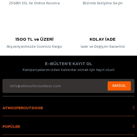
256Bit SSL ile Online Koruma
Bizimle İletişime Geçin
1500 TL ve ÜZERİ
KOLAY İADE
Alışverişlerinizde Ücretsiz Kargo
İade ve Değişim Garantisi
E-BÜLTEN’E KAYIT OL
Kampanyalarımızdan haberdar olmak için kayıt olun!
KAYDOL
ATMOSFEROUTDOOR
POPÜLER