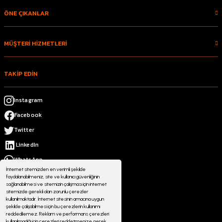
ÖNE ÇIKANLAR
MÜŞTERİ HİZMETLERİ
TAKİP EDİN
Instagram
Facebook
Twitter
LinkedIn
WhatsApp
İnternet sitemizden en verimli şekilde
faydalanabilmeniz, site ve kullanıcı güvenliğinin
sağlanabilmesi ve sitemizin çalışması için internet
sitemizde gerekli olan zorunlu çerezler
kullanılmaktadır. İnternet sitesinin amacına uygun
şekilde çalışabilmesi için bu çerezlerin kullanımı
reddedilemez. Reklam ve performans çerezleri
kullanılmadığı için çerezleri reddetmenize gerek