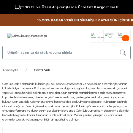
1500 TL ve Üzeri Alışverişlerde Ücretsiz Kargo Fırsatı
16:00'A KADAR VERİLEN SİPARİŞLER AYNI GÜN İÇİNDE KA
Anasayfa
Coltri Sub
Coltri Sub, dalış sektöründe kullanılan yüksek basınçlı kompresörler ve hava dolum sistemleriyle tanınan
köklü bir İtalyan markasıdır. Profesyonel ve amatör dalgıçlar için güvenilir çözümler sunan marka, dayanıklı
yapısı ve ileri mühendislik teknikleriyle öne çıkar. Ürün gamında taşınabilir kompresörlerden endüstriyel
kapasitedeki sistemlere, filtreleme çözümlerinden basınç göstergelerine kadar geniş bir yelpaze
bulunur. Coltri Sub, dalış tüplerinin güvenli ve hızlı bir şekilde doldurulmasını sağlayarak kullanıcıların sualtında
ihtiyaç duyduğu en önemli güvenlik unsurlarından birini karşılar. Kullanılan yüksek kaliteli materyaller, uzun
ömürlü performans ve düşük bakım gereksinimi sayesinde Coltri Sub ürünleri hem dalış merkezlerinde
hem de bireysel kullanıcılar tarafından tercih edilmektedir. Marka, yenilikçi yaklaşımı ve kalite odaklı
üretimiyle sualtı dünyasında güvenilirliğin simgesi haline gelmiştir.