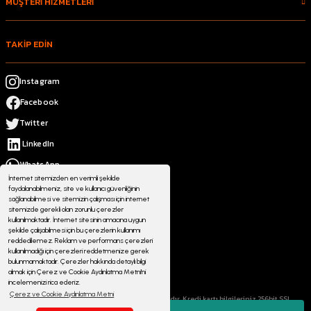
MÜŞTERİ HİZMETLERİ
TAKİP EDİN
Instagram
Facebook
Twitter
LinkedIn
WhatsApp
İnternet sitemizden en verimli şekilde
faydalanabilmeniz, site ve kullanıcı güvenliğinin
sağlanabilmesi ve sitemizin çalışması için internet
sitemizde gerekli olan zorunlu çerezler
kullanılmaktadır. İnternet sitesinin amacına uygun
şekilde çalışabilmesi için bu çerezlerin kullanımı
reddedilemez. Reklam ve performans çerezleri
kullanılmadığı için çerezleri reddetmenize gerek
bulunmamaktadır. Çerezler hakkında detaylı bilgi
almak için Çerez ve Cookie Aydınlatma Metni'ni
incelemenizi rica ederiz.
Çerez ve Cookie Aydınlatma Metni
© 2023 atmosferoutdoor.com Her Hakkı Saklıdır. Kredi kartı bilgileriniz 256bit SSL