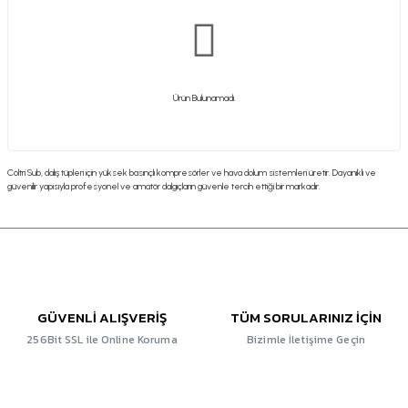
Ürün Bulunamadı.
Coltri Sub, dalış tüpleri için yüksek basınçlı kompresörler ve hava dolum sistemleri üretir. Dayanıklı ve
güvenilir yapısıyla profesyonel ve amatör dalgıçların güvenle tercih ettiği bir markadır.
GÜVENLİ ALIŞVERİŞ
TÜM SORULARINIZ İÇİN
256Bit SSL ile Online Koruma
Bizimle İletişime Geçin