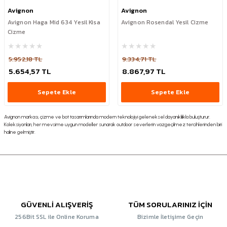
Avignon
Avignon
Avignon Haga Mid 634 Yesil Kisa
Avignon Rosendal Yesil Cizme
Cizme
5.952,18 TL
9.334,71 TL
5.654,57 TL
8.867,97 TL
Sepete Ekle
Sepete Ekle
Avignon markası, çizme ve bot tasarımlarında modern teknolojiyi geleneksel dayanıklılıkla buluşturur.
Koleksiyonları, her mevsime uygun modeller sunarak outdoor severlerin vazgeçilmez tercihlerinden biri
haline gelmiştir.
GÜVENLİ ALIŞVERİŞ
TÜM SORULARINIZ İÇİN
256Bit SSL ile Online Koruma
Bizimle İletişime Geçin