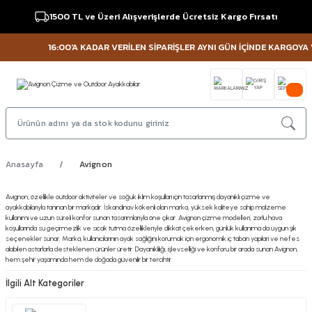
1500 TL ve Üzeri Alışverişlerde Ücretsiz Kargo Fırsatı
16:00'A KADAR VERİLEN SİPARİŞLER AYNI GÜN İÇİNDE KARGOYA VER
Anasayfa
Avignon
Avignon, özellikle outdoor aktiviteler ve soğuk iklim koşulları için tasarlanmış dayanıklı çizme ve
ayakkabılarıyla tanınan bir markadır. İskandinav kökenli olan marka, yüksek kaliteye sahip malzeme
kullanımı ve uzun süreli konfor sunan tasarımlarıyla öne çıkar. Avignon çizme modelleri, zorlu hava
koşullarında su geçirmezlik ve sıcak tutma özellikleriyle dikkat çekerken, günlük kullanıma da uygun şık
seçenekler sunar. Marka, kullanıcılarının ayak sağlığını korumak için ergonomik iç taban yapıları ve nefes
alabilen astarlarla desteklenen ürünler üretir. Dayanıklılığı, işlevselliği ve konforu bir arada sunan Avignon,
hem şehir yaşamında hem de doğada güvenilir bir tercihtir.
İlgili Alt Kategoriler