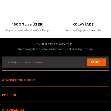
1500 TL ve ÜZERİ
KOLAY İADE
Alışverişlerinizde Ücretsiz Kargo
İade ve Değişim Garantisi
E-BÜLTEN’E KAYIT OL
Kampanyalarımızdan haberdar olmak için kayıt olun!
KAYDOL
ATMOSFEROUTDOOR
POPÜLER
ÖNE ÇIKANLAR