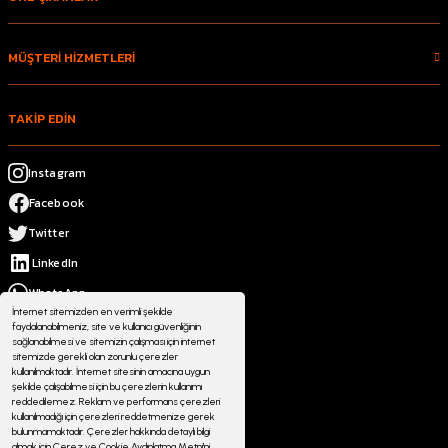
MÜŞTERİ HİZMETLERİ
TAKİP EDİN
Instagram
Facebook
Twitter
LinkedIn
WhatsApp
İnternet sitemizden en verimli şekilde
faydalanabilmeniz, site ve kullanıcı güvenliğinin
sağlanabilmesi ve sitemizin çalışması için internet
sitemizde gerekli olan zorunlu çerezler
kullanılmaktadır. İnternet sitesinin amacına uygun
şekilde çalışabilmesi için bu çerezlerin kullanımı
reddedilemez. Reklam ve performans çerezleri
kullanılmadığı için çerezleri reddetmenize gerek
bulunmamaktadır. Çerezler hakkında detaylı bilgi
almak için Çerez ve Cookie Aydınlatma Metni'ni