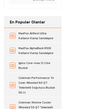
En Populer Olanlar
Madfox AirNest Ultra
Katlanır Kamp Sandalyesi
Madfox AlphaBack R108
Katlanır Kamp Sandalyesi
Igloo Core-max 12 Li̇tre
Buzluk
Coleman Performance Tri
Coler Wheeled 60 QT
Tekerlekli Soğutucu Buzluk
56 Lt
Coleman Xtreme Cooler
Wheeled 50 QT Tekerlekli