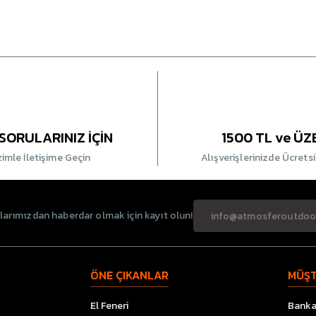
SORULARINIZ İÇİN
1500 TL ve ÜZ
zimle İletişime Geçin
Alışverişlerinizde Ücrets
rımızdan haberdar olmak için kayıt olun!
ÖNE ÇIKANLAR
MÜŞT
El Feneri
Banka 