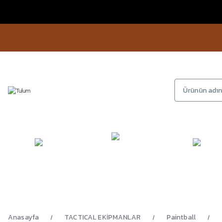
KAMP
GİYİM
AYAKKA
EKİPMANLARI
Anasayfa
TACTICAL EKİPMANLAR
Paintball