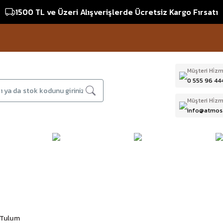
1500 TL ve Üzeri Alışverişlerde Ücretsiz Kargo Fırsatı
Müşteri Hi̇zm
0 555 96 44
Müşteri Hi̇zm
info@atmos
DAĞCILIK & İŞ
DALIŞ
D
BI
GÜVENLİĞİ
EKİPMANLARI
T
Tulum