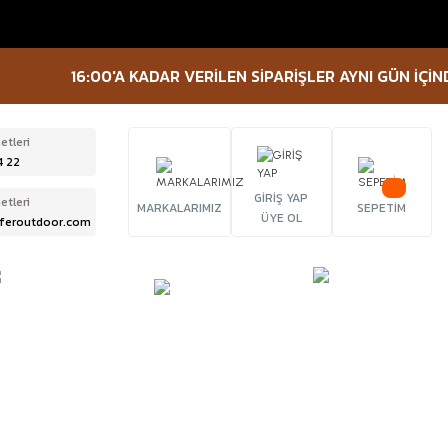
16:00'A KADAR VERİLEN SİPARİŞLER AYNI GÜN İÇİNDE K
etleri
4 22
GİRİŞ YAP
etleri
MARKALARIMIZ
SEPETİM
ÜYE OL
feroutdoor.com
ÜRBÜN &
TACTICAL
FENER
ELESKOP
EKİPMANLAR