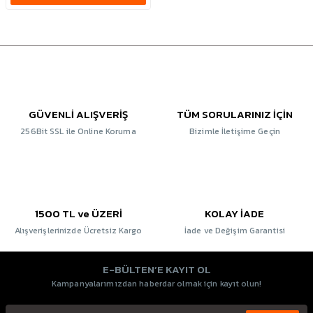
GÜVENLİ ALIŞVERİŞ
TÜM SORULARINIZ İÇİN
256Bit SSL ile Online Koruma
Bizimle İletişime Geçin
1500 TL ve ÜZERİ
KOLAY İADE
Alışverişlerinizde Ücretsiz Kargo
İade ve Değişim Garantisi
E-BÜLTEN’E KAYIT OL
Kampanyalarımızdan haberdar olmak için kayıt olun!