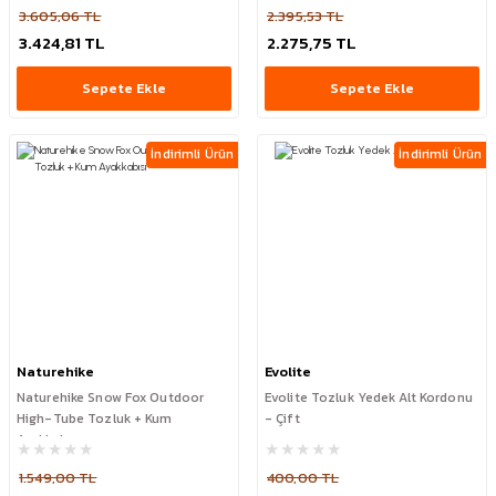
3.605,06 TL
2.395,53 TL
3.424,81 TL
2.275,75 TL
Sepete Ekle
Sepete Ekle
İndirimli Ürün
İndirimli Ürün
Naturehike
Evolite
Naturehike Snow Fox Outdoor
Evolite Tozluk Yedek Alt Kordonu
High-Tube Tozluk + Kum
- Çift
Ayakkabısı
1.549,00 TL
400,00 TL