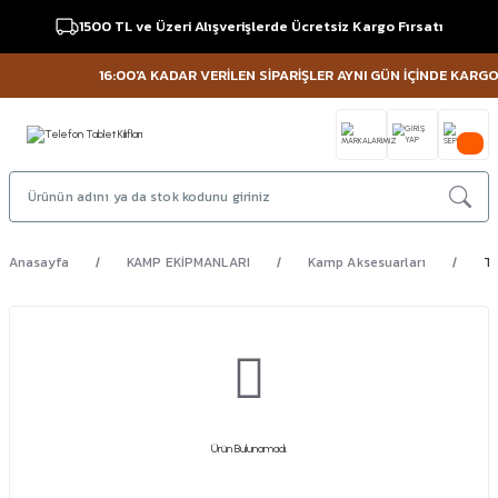
1500 TL ve Üzeri Alışverişlerde Ücretsiz Kargo Fırsatı
16:00'A KADAR VERİLEN SİPARİŞLER AYNI GÜN İÇİNDE KARGOYA
Anasayfa
KAMP EKİPMANLARI
Kamp Aksesuarları
Te
Ürün Bulunamadı.