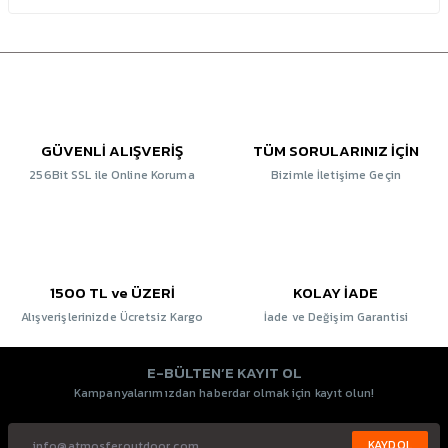
GÜVENLİ ALIŞVERİŞ
TÜM SORULARINIZ İÇİN
256Bit SSL ile Online Koruma
Bizimle İletişime Geçin
1500 TL ve ÜZERİ
KOLAY İADE
Alışverişlerinizde Ücretsiz Kargo
İade ve Değişim Garantisi
E-BÜLTEN’E KAYIT OL
Kampanyalarımızdan haberdar olmak için kayıt olun!
KAYDOL