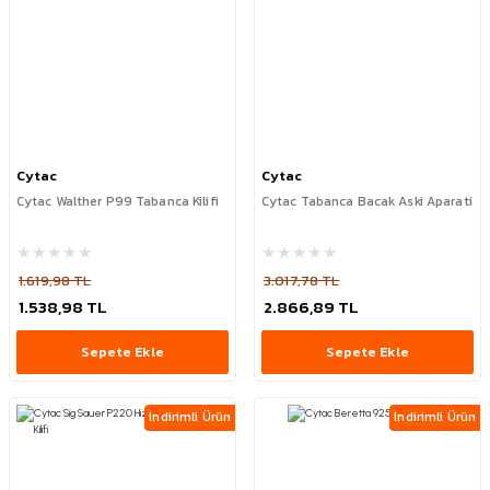
Cytac
Cytac
Cytac Walther P99 Tabanca Kilifi
Cytac Tabanca Bacak Aski Aparati
1.619,98 TL
3.017,78 TL
1.538,98 TL
2.866,89 TL
Sepete Ekle
Sepete Ekle
İndirimli Ürün
İndirimli Ürün