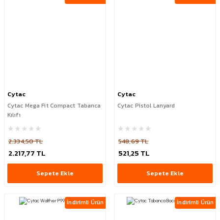
Cytac
Cytac
Cytac Mega Fit Compact Tabanca
Cytac Pistol Lanyard
Kılıfı
2.334,50 TL
548,69 TL
2.217,77 TL
521,25 TL
Sepete Ekle
Sepete Ekle
İndirimli Ürün
İndirimli Ürün