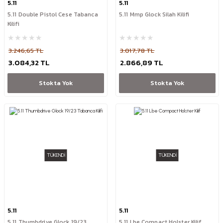
5.11
5.11
5.11 Double Pistol Cese Tabanca
5.11 Mmp Glock Silah Kilifi
Kilifi
3.246,65 TL
3.017,78 TL
3.084,32 TL
2.866,89 TL
Stokta Yok
Stokta Yok
TÜKENDİ
TÜKENDİ
5.11
5.11
5.11 Thumbdrive Glock 19/23
5.11 Lbe Compact Holster Kilif