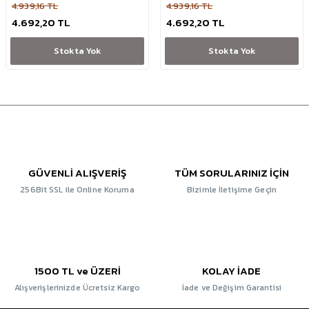
4.939,16 TL
4.939,16 TL
4.692,20 TL
4.692,20 TL
Stokta Yok
Stokta Yok
GÜVENLİ ALIŞVERİŞ
TÜM SORULARINIZ İÇİN
256Bit SSL ile Online Koruma
Bizimle İletişime Geçin
1500 TL ve ÜZERİ
KOLAY İADE
Alışverişlerinizde Ücretsiz Kargo
İade ve Değişim Garantisi