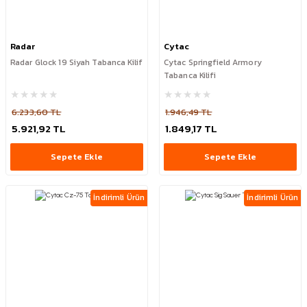
Radar
Cytac
Radar Glock 19 Siyah Tabanca Kilif
Cytac Springfield Armory
Tabanca Kilifi
6.233,60 TL
1.946,49 TL
5.921,92 TL
1.849,17 TL
Sepete Ekle
Sepete Ekle
İndirimli Ürün
İndirimli Ürün