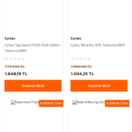
Cytac
Cytac
Cytac Sig Sauer P220 Hizli Cekim
Cytac Beretta 925 Tabanca Kilifi
Tabanca Kilifi
1.734,94 TL
1.088,68 TL
1.648,19 TL
1.034,25 TL
Sepete Ekle
Sepete Ekle
İndirimli Ürün
İndirimli Ürün