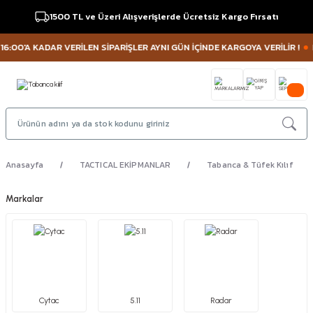
1500 TL ve Üzeri Alışverişlerde Ücretsiz Kargo Fırsatı
'A KADAR VERİLEN SİPARİŞLER AYNI GÜN İÇİNDE KARGOYA VERİLİR !
MÜŞTE
Anasayfa
TACTICAL EKİPMANLAR
Tabanca & Tüfek Kılıf
Markalar
Cytac
5.11
Radar