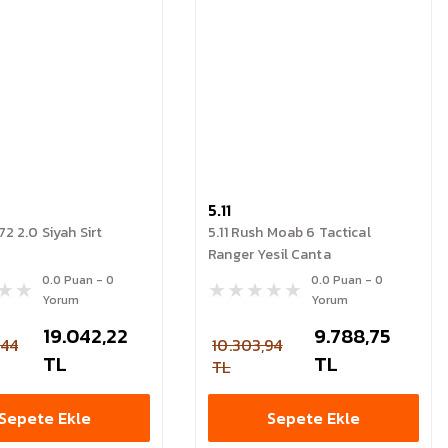
5.11
72 2.0 Siyah Sirt
5.11 Rush Moab 6 Tactical
Ranger Yesil Canta
0.0 Puan - 0
0.0 Puan - 0
Yorum
Yorum
19.042,22
9.788,75
,44
10.303,94
TL
TL
TL
Sepete Ekle
Sepete Ekle