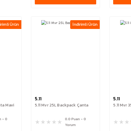
irimli Ürün
İndirimli Ürün
5.11
5.11
nta Mavi
5.11 Mvr 25L Backpack Çanta
5.11 Mvr
n - 0
0.0 Puan - 0
Yorum