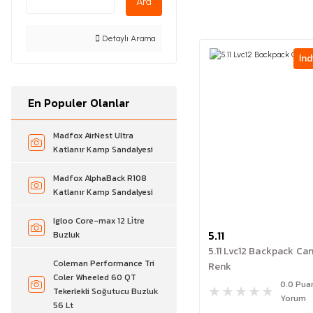
Ara
Detaylı Arama
İnd
En Populer Olanlar
Madfox AirNest Ultra
Katlanır Kamp Sandalyesi
Madfox AlphaBack R108
Katlanır Kamp Sandalyesi
Igloo Core-max 12 Li̇tre
5.11
Buzluk
5.11 Lvc12 Backpack Ca
Coleman Performance Tri
Renk
Coler Wheeled 60 QT
0.0 Pua
Tekerlekli Soğutucu Buzluk
Yorum
56 Lt