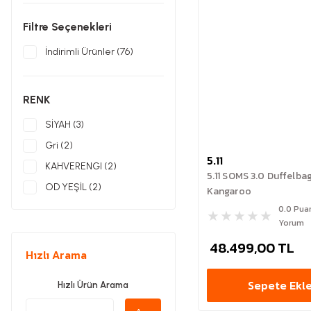
Filtre Seçenekleri
İndirimli Ürünler (76)
RENK
SİYAH (3)
Gri (2)
5.11
KAHVERENGI (2)
5.11 SOMS 3.0 Duffelbag
OD YEŞİL (2)
Kangaroo
SANDSTONE (2)
0.0 Pua
Yorum
SIYAH (2)
48.499,00 TL
Yeşil (2)
Hızlı Arama
KAHVE (1)
Sepete Ekl
Hızlı Ürün Arama
KOYU GRİ (1)