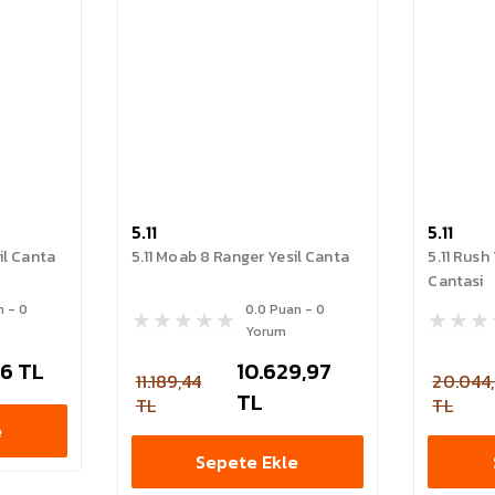
5.11
5.11
il Canta
5.11 Moab 8 Ranger Yesil Canta
5.11 Rush 
Cantasi
n - 0
0.0 Puan - 0
Yorum
16 TL
10.629,97
11.189,44
20.044
TL
TL
TL
e
Sepete Ekle