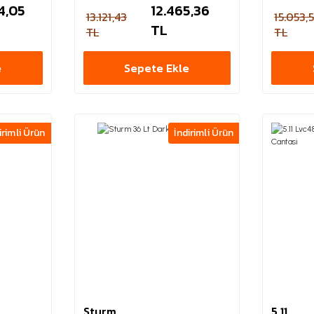
4,05
12.465,36
13.121,43
15.053,
TL
TL
TL
e
Sepete Ekle
irimli Ürün
İndirimli Ürün
Sturm
5.11