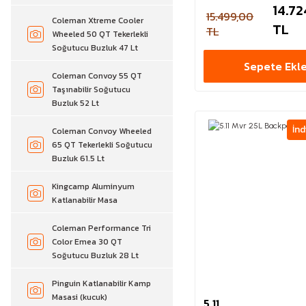
14.72
15.499,00
Coleman Xtreme Cooler
TL
TL
Wheeled 50 QT Tekerlekli
Soğutucu Buzluk 47 Lt
Sepete Ekl
Coleman Convoy 55 QT
Taşınabilir Soğutucu
Buzluk 52 Lt
İnd
Coleman Convoy Wheeled
65 QT Tekerlekli Soğutucu
Buzluk 61.5 Lt
Kingcamp Aluminyum
Katlanabilir Masa
Coleman Performance Tri
Color Emea 30 QT
Soğutucu Buzluk 28 Lt
Pinguin Katlanabilir Kamp
Masasi (kucuk)
5.11