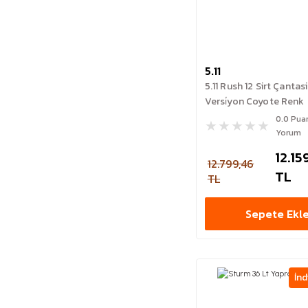
5.11
5.11 Rush 12 Sirt Çantas
Versi̇yon Coyote Renk
0.0 Pua
Yorum
12.15
12.799,46
TL
TL
Sepete Ekl
İnd