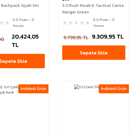
8 Backpack Siyah Sirt
5.11 Rush Moab 6 Tactical Canta
Ranger Green
0.0 Puan - 0
0.0 Puan - 0
Yorum
Yorum
20.424,05
9.309,95 TL
9.799,95 TL
00
TL
Sepete Ekle
Sepete Ekle
İndirimli Ürün
İndirimli Ürün