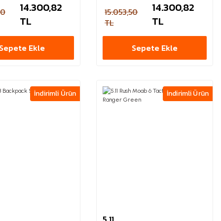
14.300,82
14.300,82
50
15.053,50
TL
TL
TL
Sepete Ekle
Sepete Ekle
İndirimli Ürün
İndirimli Ürün
5.11