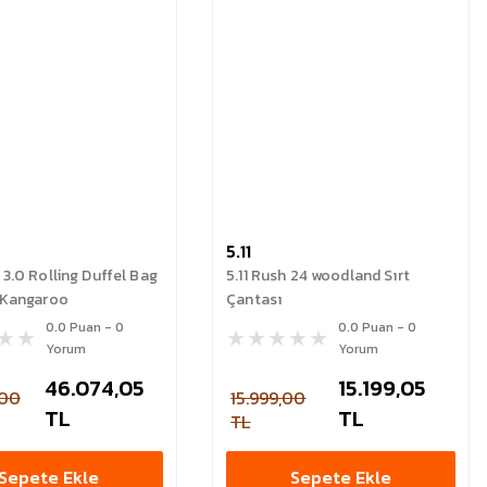
5.11
 3.0 Rolling Duffel Bag
5.11 Rush 24 woodland Sırt
e Kangaroo
Çantası
0.0 Puan - 0
0.0 Puan - 0
Yorum
Yorum
46.074,05
15.199,05
,00
15.999,00
TL
TL
TL
Sepete Ekle
Sepete Ekle