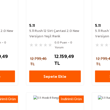
5.11
5.11
i 2.0 New
5.11 Rush 12 Sirt Çantasi 2.0 New
5.11 Rush
Versi̇yon Yeşi̇l Renk
Versi̇yon
n - 0
0.0 Puan - 0
Yorum
9,49
12.159,49
12.799,46
12.799,
TL
TL
TL
e
Sepete Ekle
irimli Ürün
İndirimli Ürün