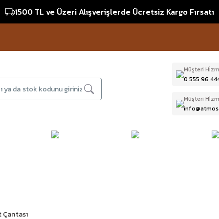
1500 TL ve Üzeri Alışverişlerde Ücretsiz Kargo Fırsatı
16:0
Müşteri Hi̇zm
0 555 96 44
Müşteri Hi̇zm
info@atmos
DAĞCILIK & İŞ
DALIŞ
D
BI
GÜVENLİĞİ
EKİPMANLARI
T
t Çantası