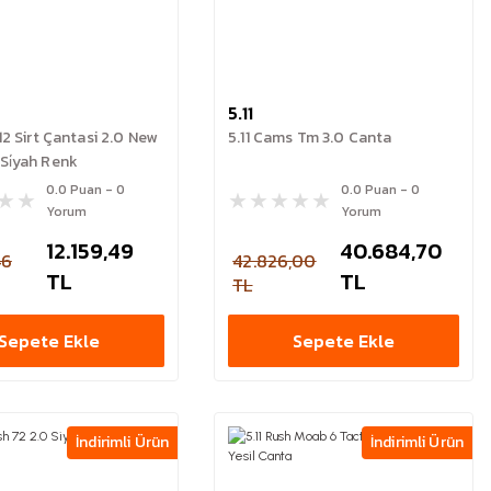
5.11
 12 Sirt Çantasi 2.0 New
5.11 Cams Tm 3.0 Canta
 Si̇yah Renk
0.0 Puan - 0
0.0 Puan - 0
Yorum
Yorum
12.159,49
40.684,70
46
42.826,00
TL
TL
TL
Sepete Ekle
Sepete Ekle
İndirimli Ürün
İndirimli Ürün