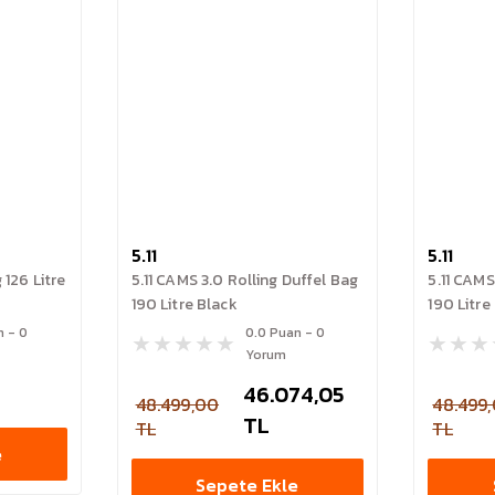
5.11
5.11
 126 Litre
5.11 CAMS 3.0 Rolling Duffel Bag
5.11 CAMS
190 Litre Black
190 Litr
n - 0
0.0 Puan - 0
Yorum
46.074,05
48.499,00
48.499
TL
TL
TL
e
Sepete Ekle