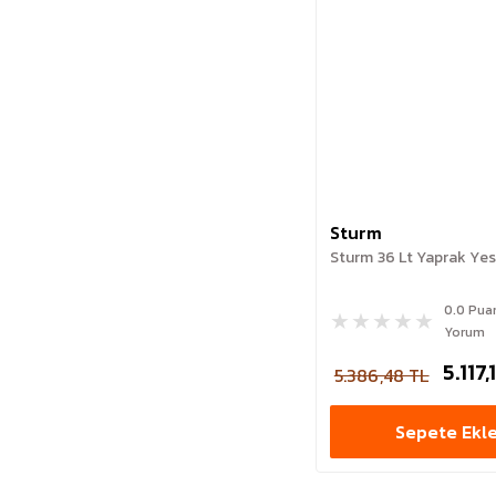
Sturm
Sturm 36 Lt Yaprak Yes
0.0 Pua
Yorum
5.117,
5.386,48 TL
Sepete Ekl