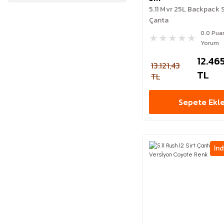
5.11 Mvr 25L Backpack 
Çanta
0.0 Pua
Yorum
12.46
13.121,43
TL
TL
Sepete Ekl
İnd