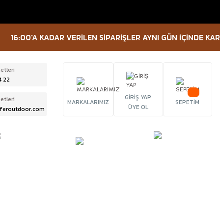
0'A KADAR VERİLEN SİPARİŞLER AYNI GÜN İÇİNDE KARGOYA VE
etleri
4 22
GİRİŞ YAP
etleri
MARKALARIMIZ
SEPETİM
ÜYE OL
feroutdoor.com
ÜRBÜN &
TACTICAL
FENER
ELESKOP
EKİPMANLAR