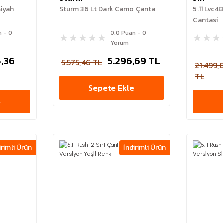
Siyah
Sturm 36 Lt Dark Camo Çanta
5.11 Lvc4
Cantasi
n - 0
0.0 Puan - 0
Yorum
5,36
5.296,69 TL
5.575,46 TL
21.499,
TL
Sepete Ekle
e
irimli Ürün
İndirimli Ürün