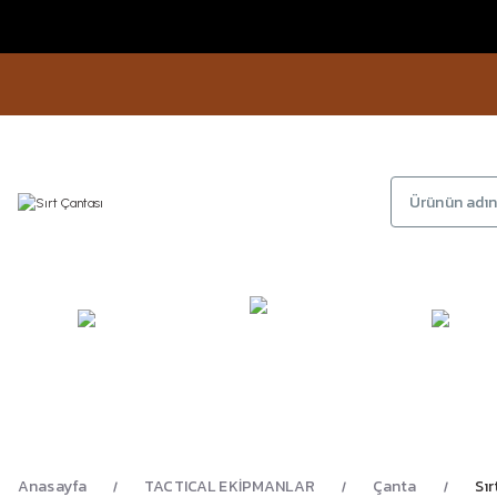
KAMP
GİYİM
AYAKKA
EKİPMANLARI
Anasayfa
TACTICAL EKİPMANLAR
Çanta
Sır