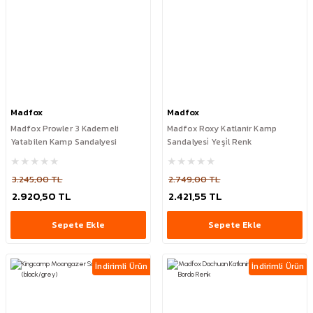
Madfox
Madfox
Madfox Prowler 3 Kademeli
Madfox Roxy Katlanir Kamp
Yatabilen Kamp Sandalyesi
Sandalyesi̇ Yeşi̇l Renk
3.245,00 TL
2.749,00 TL
2.920,50 TL
2.421,55 TL
Sepete Ekle
Sepete Ekle
İndirimli Ürün
İndirimli Ürün