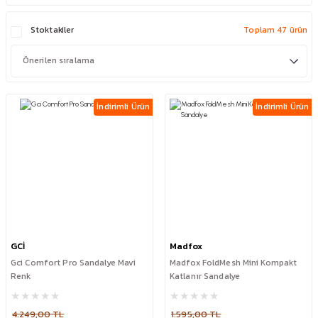
Stoktakiler
Toplam 47 ürün
İndirimli Ürün
İndirimli Ürün
GCİ
Madfox
Gci Comfort Pro Sandalye Mavi
Madfox FoldMesh Mini Kompakt
Renk
Katlanır Sandalye
4.249,00 TL
1.595,00 TL