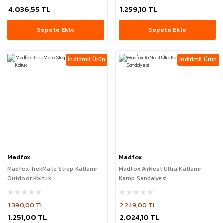
4.036,55 TL
1.259,10 TL
Sepete Ekle
Sepete Ekle
İndirimli Ürün
İndirimli Ürün
Madfox
Madfox
Madfox TrekMate Strap Katlanır
Madfox AirNest Ultra Katlanır
Outdoor Koltuk
Kamp Sandalyesi
1.390,00 TL
2.249,00 TL
1.251,00 TL
2.024,10 TL