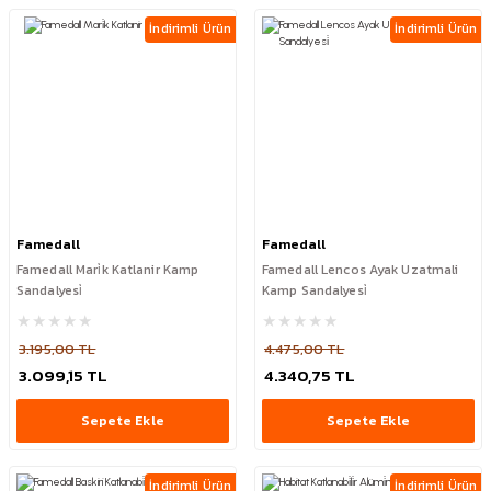
İndirimli Ürün
İndirimli Ürün
Famedall
Famedall
Famedall Mari̇k Katlanir Kamp
Famedall Lencos Ayak Uzatmali
Sandalyesi̇
Kamp Sandalyesi̇
3.195,00 TL
4.475,00 TL
3.099,15 TL
4.340,75 TL
Sepete Ekle
Sepete Ekle
İndirimli Ürün
İndirimli Ürün