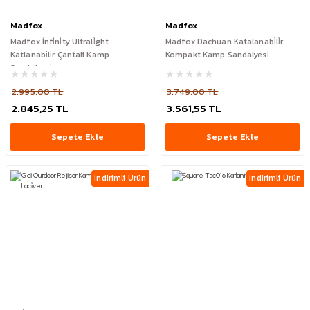
Madfox
Madfox
Madfox İnfi̇ni̇ty Ultrali̇ght
Madfox Dachuan Katalanabi̇li̇r
Katlanabi̇li̇r Çantali Kamp
Kompakt Kamp Sandalyesi̇
Sandalyesi̇
2.995,00 TL
3.749,00 TL
2.845,25 TL
3.561,55 TL
Sepete Ekle
Sepete Ekle
İndirimli Ürün
İndirimli Ürün