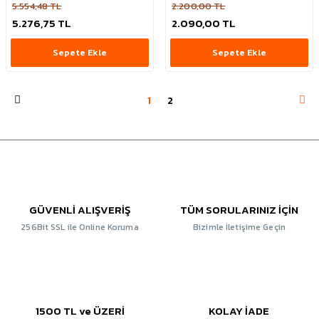
5.554,48 TL
2.200,00 TL
5.276,75 TL
2.090,00 TL
Sepete Ekle
Sepete Ekle
1
2
GÜVENLİ ALIŞVERİŞ
TÜM SORULARINIZ İÇİN
256Bit SSL ile Online Koruma
Bizimle İletişime Geçin
1500 TL ve ÜZERİ
KOLAY İADE