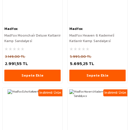
Madfox
Madfox
Madfox Moonchai̇r Deluxe Katlanir
Madfox Heaven 6 Kademeli̇
Kamp Sandalyesi̇
Katlanir Kamp Sandalyesi̇
3.149,00 TL
5.995,00 TL
2.991,55 TL
5.695,25 TL
Sepete Ekle
Sepete Ekle
İndirimli Ürün
İndirimli Ürün