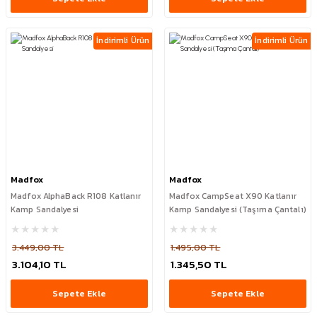
İndirimli Ürün
İndirimli Ürün
Madfox
Madfox
Madfox AlphaBack R108 Katlanır
Madfox CampSeat X90 Katlanır
Kamp Sandalyesi
Kamp Sandalyesi (Taşıma Çantalı)
3.449,00 TL
1.495,00 TL
3.104,10 TL
1.345,50 TL
Sepete Ekle
Sepete Ekle