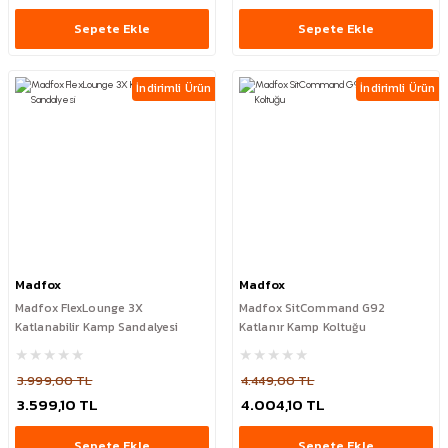
Sepete Ekle
Sepete Ekle
İndirimli Ürün
İndirimli Ürün
Madfox
Madfox
Madfox FlexLounge 3X
Madfox SitCommand G92
Katlanabilir Kamp Sandalyesi
Katlanır Kamp Koltuğu
3.999,00 TL
4.449,00 TL
3.599,10 TL
4.004,10 TL
Sepete Ekle
Sepete Ekle