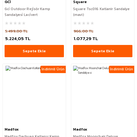
GCİ
Square
Gci̇ Outdoor Reji̇sör Kamp
Square Tsc016 Katlanir Sandalye
Sandalyesi̇ Laci̇vert
(mavi)
5.499,00 TL
966,00 TL
5.224,05 TL
1.077,29 TL
Sepete Ekle
Sepete Ekle
İndirimli Ürün
İndirimli Ürün
Madfox
Madfox
Madfox Dachuan Katlanır Kamp
Madfox Moonchair Deluxe