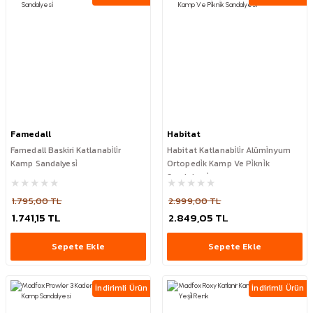
Famedall
Habitat
Famedall Baskiri Katlanabi̇li̇r
Habitat Katlanabi̇li̇r Alümi̇nyum
Kamp Sandalyesi̇
Ortopedi̇k Kamp Ve Pi̇kni̇k
Sandalyesi̇
1.795,00 TL
2.999,00 TL
1.741,15 TL
2.849,05 TL
Sepete Ekle
Sepete Ekle
İndirimli Ürün
İndirimli Ürün