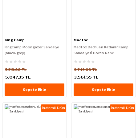
King Camp
Madfox
Kingcamp Moongazer Sandalye
Madfox Dachuan Katlanir Kamp
(black/grey)
Sandalyesi̇ Bordo Renk
5.313,00 TL
3.749,00 TL
5.047,35 TL
3.561,55 TL
Sepete Ekle
Sepete Ekle
İndirimli Ürün
İndirimli Ürün