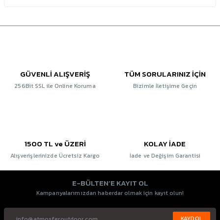
GÜVENLİ ALIŞVERİŞ
TÜM SORULARINIZ İÇİN
256Bit SSL ile Online Koruma
Bizimle İletişime Geçin
1500 TL ve ÜZERİ
KOLAY İADE
Alışverişlerinizde Ücretsiz Kargo
İade ve Değişim Garantisi
E-BÜLTEN’E KAYIT OL
Kampanyalarımızdan haberdar olmak için kayıt olun!
KAYDOL