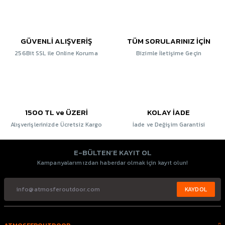
GÜVENLİ ALIŞVERİŞ
TÜM SORULARINIZ İÇİN
256Bit SSL ile Online Koruma
Bizimle İletişime Geçin
1500 TL ve ÜZERİ
KOLAY İADE
Alışverişlerinizde Ücretsiz Kargo
İade ve Değişim Garantisi
E-BÜLTEN’E KAYIT OL
Kampanyalarımızdan haberdar olmak için kayıt olun!
KAYDOL