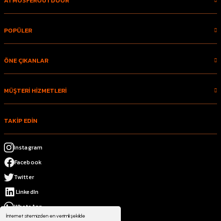
ATMOSFEROUTDOOR
POPÜLER
ÖNE ÇIKANLAR
MÜŞTERİ HİZMETLERİ
TAKİP EDİN
Instagram
Facebook
Twitter
LinkedIn
WhatsApp
İnternet sitemizden en verimli şekilde