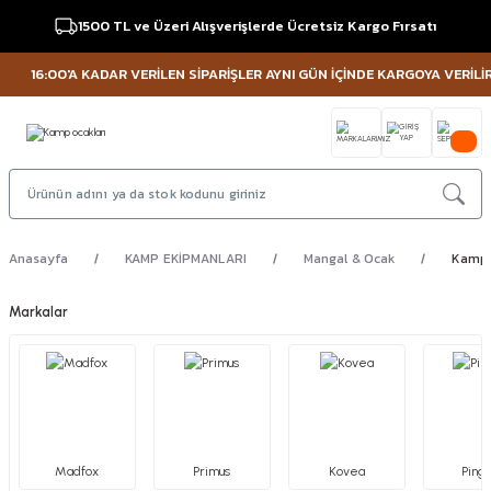
1500 TL ve Üzeri Alışverişlerde Ücretsiz Kargo Fırsatı
16:00'A KADAR VERİLEN SİPARİŞLER AYNI GÜN İÇİNDE KARGOYA VERİLİR !
Anasayfa
KAMP EKİPMANLARI
Mangal & Ocak
Kamp 
Markalar
Madfox
Primus
Kovea
Pingu