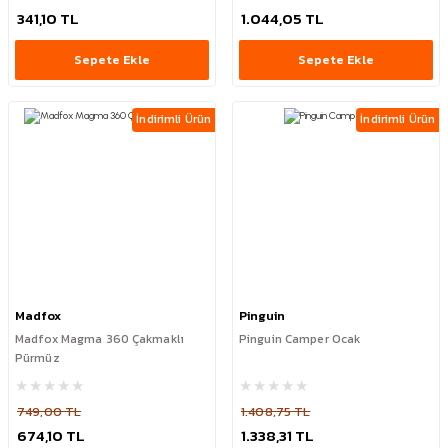
341,10 TL
1.044,05 TL
Sepete Ekle
Sepete Ekle
İndirimli Ürün
İndirimli Ürün
Madfox
Pinguin
Madfox Magma 360 Çakmaklı
Pinguin Camper Ocak
Pürmüz
749,00 TL
1.408,75 TL
674,10 TL
1.338,31 TL