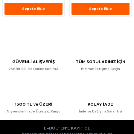
Sepete Ekle
Sepete Ekle
GÜVENLİ ALIŞVERİŞ
TÜM SORULARINIZ İÇİN
256Bit SSL ile Online Koruma
Bizimle İletişime Geçin
1500 TL ve ÜZERİ
KOLAY İADE
Alışverişlerinizde Ücretsiz Kargo
İade ve Değişim Garantisi
E-BÜLTEN’E KAYIT OL