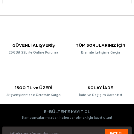
GÜVENLİ ALIŞVERİŞ
TÜM SORULARINIZ İÇİN
256Bit SSL ile Online Koruma
Bizimle İletişime Geçin
1500 TL ve ÜZERİ
KOLAY İADE
Alışverişlerinizde Ücretsiz Kargo
İade ve Değişim Garantisi
E-BÜLTEN’E KAYIT OL
Kampanyalarımızdan haberdar olmak için kayıt olun!
KAYDOL