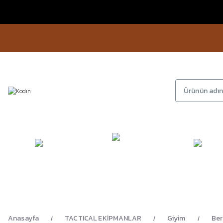
KAMP
GİYİM
AYAKKA
EKİPMANLARI
Anasayfa
TACTICAL EKİPMANLAR
Giyim
Ber