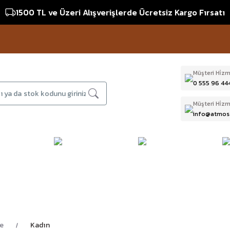
1500 TL ve Üzeri Alışverişlerde Ücretsiz Kargo Fırsatı
Müşteri Hi̇zm
0 555 96 44
Müşteri Hi̇zm
info@atmos
DAĞCILIK & İŞ
DALIŞ
D
BI
GÜVENLİĞİ
EKİPMANLARI
T
e
Kadın