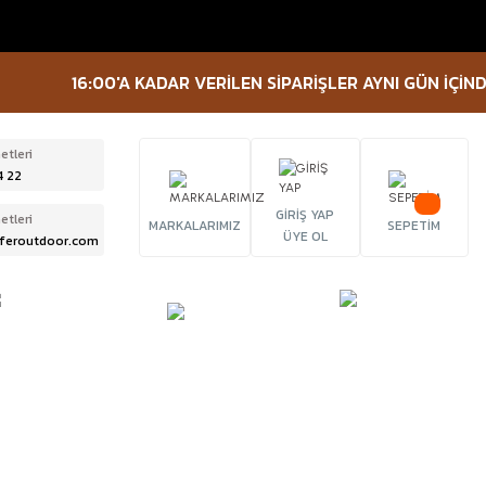
16:00'A KADAR VERİLEN SİPARİŞLER AYNI GÜN İÇİNDE KA
etleri
4 22
GİRİŞ YAP
etleri
MARKALARIMIZ
SEPETİM
ÜYE OL
feroutdoor.com
ÜRBÜN &
TACTICAL
FENER
ELESKOP
EKİPMANLAR