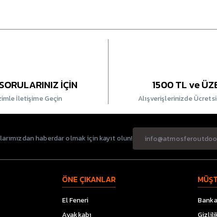
SORULARINIZ İÇİN
1500 TL ve ÜZ
zimle İletişime Geçin
Alışverişlerinizde Ücrets
rımızdan haberdar olmak için kayıt olun!
ÖNE ÇIKANLAR
MÜŞT
El Feneri
Banka 
Ayakkabı
Gizlil