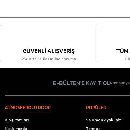
GÜVENLİ ALIŞVERİŞ
TÜM 
256Bit SSL ile Online Koruma
Bi
E-BÜLTEN’E KAYIT OL
Kampanyala
ATMOSFEROUTDOOR
POPÜLER
Blog Yazıları
Salomon Ayakkabı
Hakkımızda
Termos