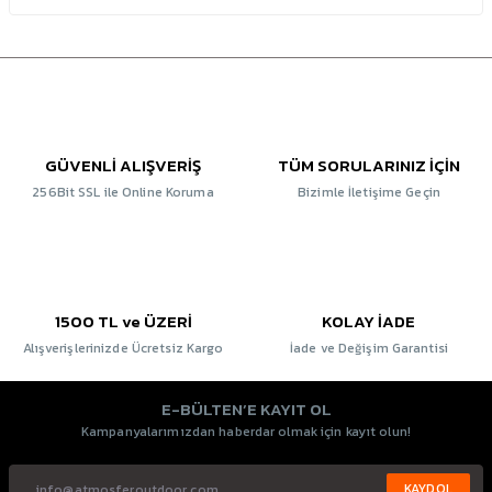
GÜVENLİ ALIŞVERİŞ
TÜM SORULARINIZ İÇİN
256Bit SSL ile Online Koruma
Bizimle İletişime Geçin
1500 TL ve ÜZERİ
KOLAY İADE
Alışverişlerinizde Ücretsiz Kargo
İade ve Değişim Garantisi
E-BÜLTEN’E KAYIT OL
Kampanyalarımızdan haberdar olmak için kayıt olun!
KAYDOL