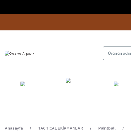
KAMP
GİYİM
AYAKKA
EKİPMANLARI
Anasayfa
TACTICAL EKİPMANLAR
Paintball