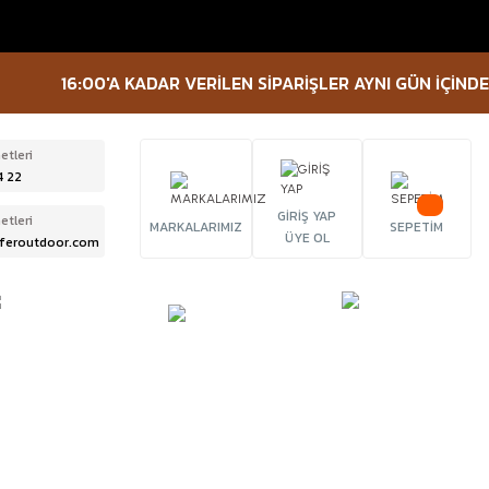
16:00'A KADAR VERİLEN SİPARİŞLER AYNI GÜN İÇİNDE KARG
etleri
4 22
GİRİŞ YAP
etleri
MARKALARIMIZ
SEPETİM
ÜYE OL
feroutdoor.com
ÜRBÜN &
TACTICAL
FENER
ELESKOP
EKİPMANLAR