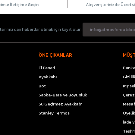
zimle İletişime Geçin
Alışverişlerinizde Ücrets
rımızdan haberdar olmak için kayıt olun!
ÖNE ÇIKANLAR
MÜŞT
El Feneri
Banka 
Ayakkabı
Gizlil
Bot
Kişise
Sapka-Bere ve Boyunluk
Çerez 
Su Geçirmez Ayakkabı
Mesaf
Stanley Termos
Üyeli
İade 
Teslim