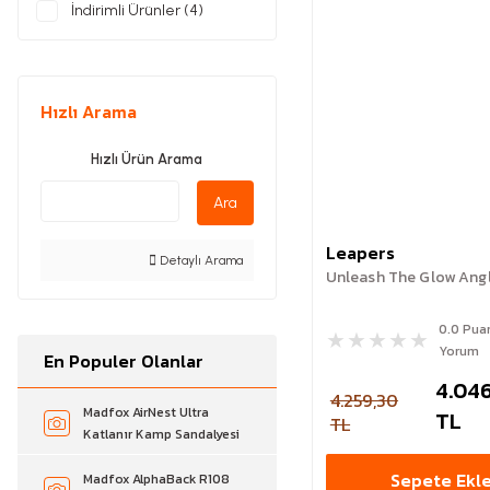
İndirimli Ürünler (4)
Hızlı Arama
Hızlı Ürün Arama
Ara
Leapers
Detaylı Arama
Unleash The Glow Angl
0.0 Pua
Yorum
En Populer Olanlar
4.046
4.259,30
Madfox AirNest Ultra
TL
TL
Katlanır Kamp Sandalyesi
Sepete Ekl
Madfox AlphaBack R108