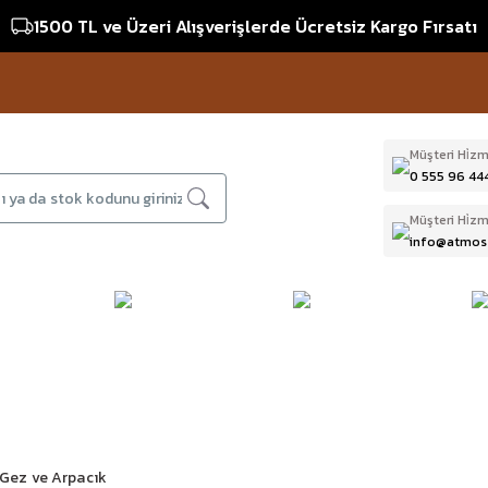
1500 TL ve Üzeri Alışverişlerde Ücretsiz Kargo Fırsatı
Müşteri Hi̇zm
0 555 96 44
Müşteri Hi̇zm
info@atmos
DAĞCILIK & İŞ
DALIŞ
D
BI
GÜVENLİĞİ
EKİPMANLARI
T
Gez ve Arpacık