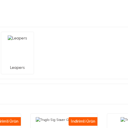
Leapers
irimli Ürün
İndirimli Ürün