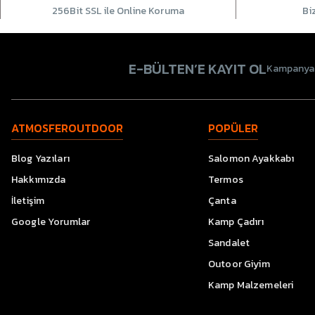
256Bit SSL ile Online Koruma
Bi
E-BÜLTEN’E KAYIT OL
Kampanyala
ATMOSFEROUTDOOR
POPÜLER
Blog Yazıları
Salomon Ayakkabı
Hakkımızda
Termos
İletişim
Çanta
Google Yorumlar
Kamp Çadırı
Sandalet
Outoor Giyim
Kamp Malzemeleri