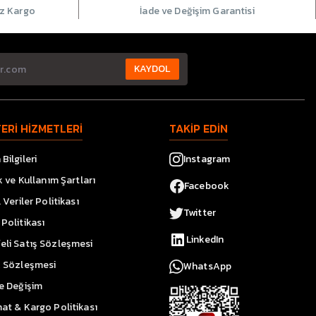
iz Kargo
İade ve Değişim Garantisi
KAYDOL
ERİ HİZMETLERİ
TAKİP EDİN
Bilgileri
Instagram
ik ve Kullanım Şartları
Facebook
l Veriler Politikası
Twitter
Politikası
LinkedIn
eli Satış Sözleşmesi
k Sözleşmesi
WhatsApp
ve Değişim
at & Kargo Politikası