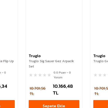
Truglo
Truglo
e Flip Up
Truglo Sig Sauer Gez Arpacik
Truglo G
Set
n - 0
0.0 Puan - 0
Yorum
,34
10.166,48
10.701,56
10.701,
TL
TL
TL
e
Sepete Ekle