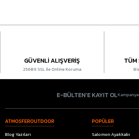
GÜVENLİ ALIŞVERİŞ
TÜM 
256Bit SSL ile Online Koruma
Bi
E-BÜLTEN’E KAYIT OL
Kampanyala
ATMOSFEROUTDOOR
POPÜLER
Blog Yazıları
Salomon Ayakkabı