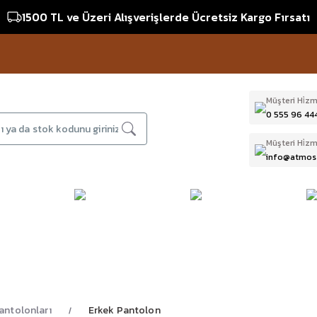
1500 TL ve Üzeri Alışverişlerde Ücretsiz Kargo Fırsatı
Müşteri Hi̇zm
0 555 96 44
Müşteri Hi̇zm
info@atmos
DAĞCILIK & İŞ
DALIŞ
D
BI
GÜVENLİĞİ
EKİPMANLARI
T
antolonları
Erkek Pantolon