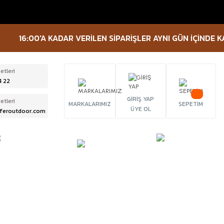
16:00'A KADAR VERİLEN SİPARİŞLER AYNI GÜN İÇİNDE KARG
etleri
4 22
GİRİŞ YAP
etleri
MARKALARIMIZ
SEPETİM
ÜYE OL
feroutdoor.com
ÜRBÜN &
TACTICAL
FENER
ELESKOP
EKİPMANLAR