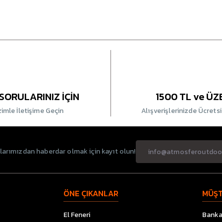
SORULARINIZ İÇİN
1500 TL ve ÜZ
zimle İletişime Geçin
Alışverişlerinizde Ücrets
rımızdan haberdar olmak için kayıt olun!
ÖNE ÇIKANLAR
MÜŞT
El Feneri
Banka 