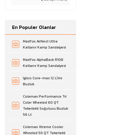
En Populer Olanlar
Madfox AirNest Ultra
Katlanır Kamp Sandalyesi
Madfox AlphaBack R108
Katlanır Kamp Sandalyesi
Igloo Core-max 12 Li̇tre
Buzluk
Coleman Performance Tri
Coler Wheeled 60 QT
Tekerlekli Soğutucu Buzluk
56 Lt
Coleman Xtreme Cooler
Wheeled 50 QT Tekerlekli