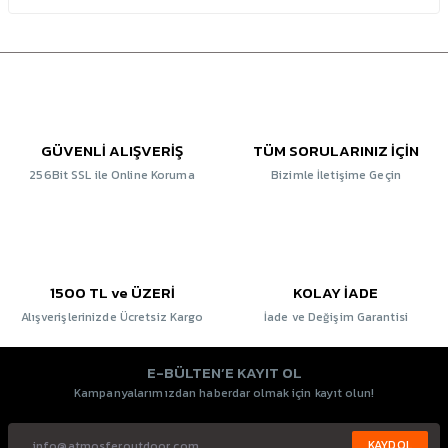
GÜVENLİ ALIŞVERİŞ
TÜM SORULARINIZ İÇİN
256Bit SSL ile Online Koruma
Bizimle İletişime Geçin
1500 TL ve ÜZERİ
KOLAY İADE
Alışverişlerinizde Ücretsiz Kargo
İade ve Değişim Garantisi
E-BÜLTEN’E KAYIT OL
Kampanyalarımızdan haberdar olmak için kayıt olun!
KAYDOL