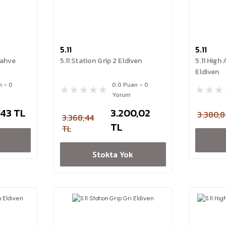
5.11
5.11
Kahve
5.11 Station Grip 2 Eldiven
5.11 High
Eldiven
n - 0
0.0 Puan - 0
Yorum
,43 TL
3.200,02
3.380,8
3.368,44
TL
TL
Stokta Yok