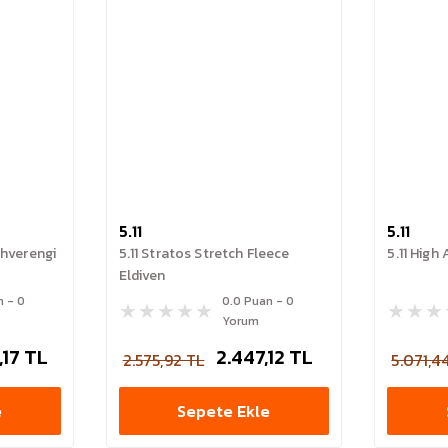
5.11
5.11
ahverengi
5.11 Stratos Stretch Fleece
5.11 High
Eldiven
n - 0
0.0 Puan - 0
Yorum
,17 TL
2.447,12 TL
2.575,92 TL
5.071,4
e
Sepete Ekle