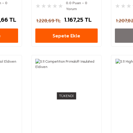
n - 0
0.0 Puan - 0
Yorum
,66 TL
1.167,25 TL
1.228,69 TL
1.207,8
e
Sepete Ekle
TÜKENDİ