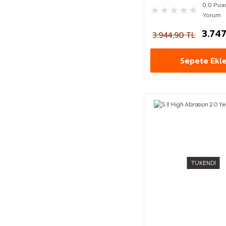
0.0 Pua
Yorum
3.747
3.944,90 TL
Sepete Ekl
TÜKENDİ