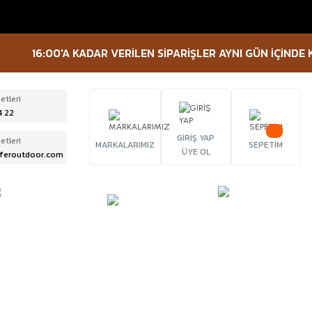
6:00'A KADAR VERİLEN SİPARİŞLER AYNI GÜN İÇİNDE KARGOYA
etleri
4 22
GİRİŞ YAP
etleri
MARKALARIMIZ
SEPETİM
ÜYE OL
feroutdoor.com
ÜRBÜN &
TACTICAL
FENER
ELESKOP
EKİPMANLAR