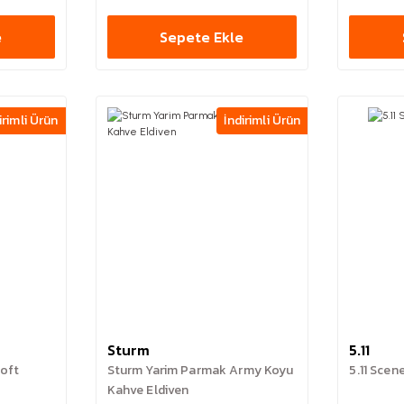
e
Sepete Ekle
irimli Ürün
İndirimli Ürün
Sturm
5.11
loft
Sturm Yarim Parmak Army Koyu
5.11 Scen
Kahve Eldiven