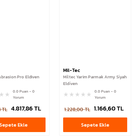
Mil-Tec
 Abrasion Pro Eldiven
Mi̇ltec Yarim Parmak Army Si̇yah
Eldi̇ven
0.0 Puan - 0
0.0 Puan - 0
Yorum
Yorum
4.817,86 TL
1.166,60 TL
4 TL
1.228,00 TL
Sepete Ekle
Sepete Ekle