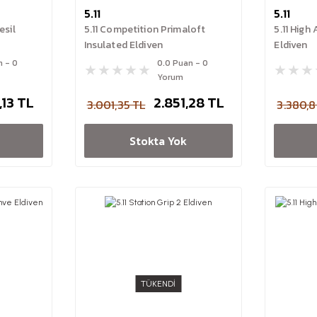
5.11
5.11
esil
5.11 Competition Primaloft
5.11 High
Insulated Eldiven
Eldiven
n - 0
0.0 Puan - 0
Yorum
,13 TL
2.851,28 TL
3.001,35 TL
3.380,8
Stokta Yok
TÜKENDİ