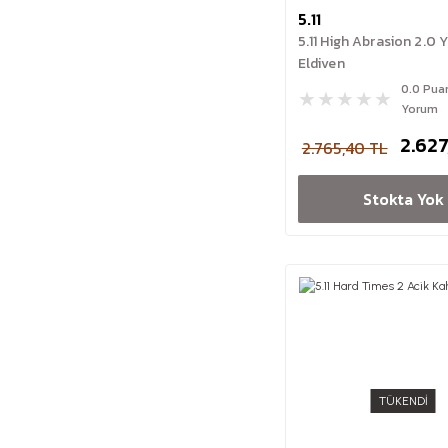
5.11
5.11 High Abrasion 2.0 Y
Eldiven
0.0 Pua
Yorum
2.627
2.765,40 TL
Stokta Yok
TÜKENDİ