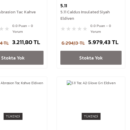
5.11
 Abrasion Tac Kahve
5.11 Caldus Insulated Siyah
Eldiven
0.0 Puan - 0
0.0 Puan - 0
Yorum
Yorum
3.211,80 TL
5.979,43 TL
4 TL
6.294,13 TL
Stokta Yok
Stokta Yok
TÜKENDİ
TÜKENDİ