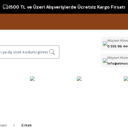
1500 TL ve Üzeri Alışverişlerde Ücretsiz Kargo Fırsatı
1
Müşteri Hi̇zm
0 555 96 44
Müşteri Hi̇zm
info@atmos
DAĞCILIK & İŞ
DALIŞ
D
BI
GÜVENLİĞİ
EKİPMANLARI
T
iven
Erkek