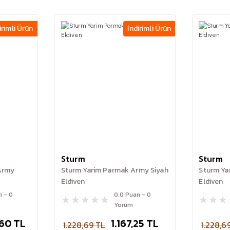
irimli Ürün
İndirimli Ürün
Sturm
Sturm
 Army
Sturm Yarim Parmak Army Siyah
Sturm Ya
Eldiven
Eldiven
n - 0
0.0 Puan - 0
Yorum
,60 TL
1.167,25 TL
1.228,69 TL
1.228,6