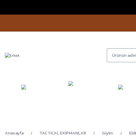
KAMP
GİYİM
AYAKKA
EKİPMANLARI
Anasayfa
TACTICAL EKİPMANLAR
Giyim
Eld