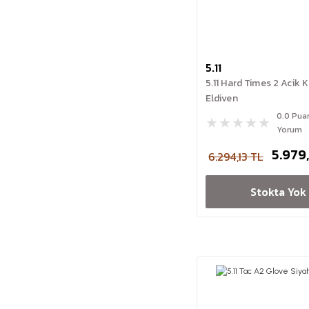
5.11
5.11 Hard Times 2 Acik 
Eldiven
0.0 Pua
Yorum
5.979
6.294,13 TL
Stokta Yok