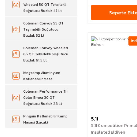
Wheeled 50 QT Tekerlekli
Soğutucu Buzluk 47 Lt
Sepete Ekl
Coleman Convoy 55 QT
Taşınabilir Soğutucu
Buzluk 52 Lt
İnd
Coleman Convoy Wheeled
65 QT Tekerlekli Soğutucu
Buzluk 61.5 Lt
Kingcamp Aluminyum
Katlanabilir Masa
Coleman Performance Tri
Color Emea 30 QT
Soğutucu Buzluk 28 Lt
Pinguin Katlanabilir Kamp
5.11
Masasi (kucuk)
5.11 Competition Prima
Insulated Eldiven