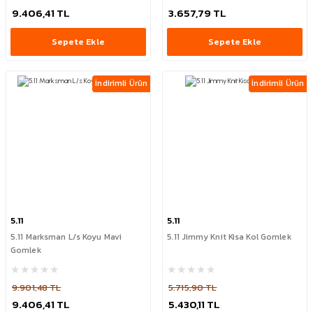
9.406,41 TL
3.657,79 TL
Sepete Ekle
Sepete Ekle
İndirimli Ürün
İndirimli Ürün
5.11
5.11
5.11 Marksman L/s Koyu Mavi
5.11 Jimmy Knit Kisa Kol Gomlek
Gomlek
9.901,48 TL
5.715,90 TL
9.406,41 TL
5.430,11 TL