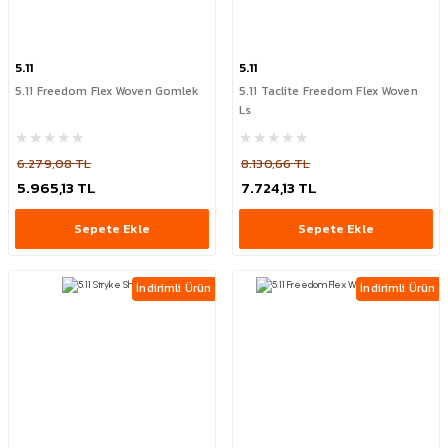
5.11
5.11
5.11 Freedom Flex Woven Gomlek
5.11 Taclite Freedom Flex Woven
Ls
6.279,08 TL
8.130,66 TL
5.965,13 TL
7.724,13 TL
Sepete Ekle
Sepete Ekle
İndirimli Ürün
İndirimli Ürün