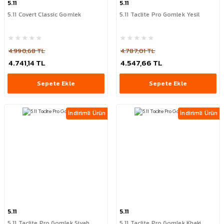
5.11
5.11
5.11 Covert Classic Gomlek
5.11 Taclite Pro Gomlek Yesil
4.990,68 TL
4.787,01 TL
4.741,14 TL
4.547,66 TL
Sepete Ekle
Sepete Ekle
İndirimli Ürün
İndirimli Ürün
5.11
5.11
5.11 Taclite Pro Gomlek Siyah
5.11 Taclite Pro Gomlek Khaki