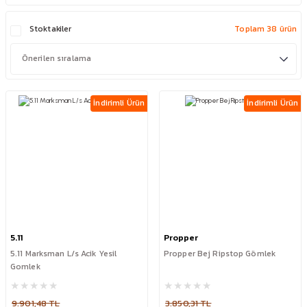
Stoktakiler
Toplam 38 ürün
İndirimli Ürün
İndirimli Ürün
5.11
Propper
5.11 Marksman L/s Acik Yesil
Propper Bej Ripstop Gömlek
Gomlek
9.901,48 TL
3.850,31 TL