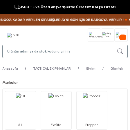
1500 TL ve Üzeri Alışverişlerde Ücretsiz Kargo Fırsatı
A KADAR VERİLEN SİPARİŞLER AYNI GÜN İÇİNDE KARGOYA VERİLİR !
MÜŞTER
Anasayfa
TACTICAL EKİPMANLAR
Giyim
Gömlek
Markalar
5.11
Evolite
Propper