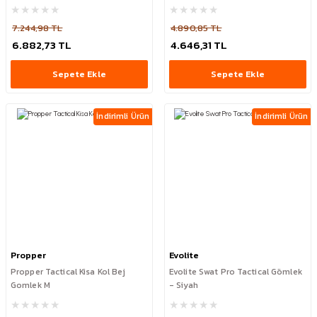
7.244,98 TL
4.890,85 TL
6.882,73 TL
4.646,31 TL
Sepete Ekle
Sepete Ekle
İndirimli Ürün
İndirimli Ürün
Propper
Evolite
Propper Tactical Kisa Kol Bej
Evolite Swat Pro Tactical Gömlek
Gomlek M
- Siyah