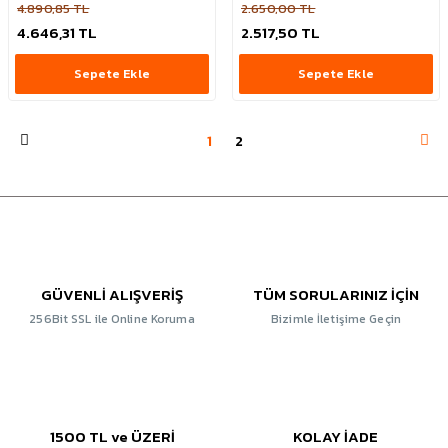
4.890,85 TL
2.650,00 TL
4.646,31 TL
2.517,50 TL
Sepete Ekle
Sepete Ekle
1
2
GÜVENLİ ALIŞVERİŞ
TÜM SORULARINIZ İÇİN
256Bit SSL ile Online Koruma
Bizimle İletişime Geçin
1500 TL ve ÜZERİ
KOLAY İADE