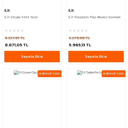
5.11
5.11
5.11 Stryke Shirt Yesil
5.11 Freedom Flex Woven Gomlek
9.337,95 TL
6.279,08 TL
8.871,05 TL
5.965,13 TL
Sepete Ekle
Sepete Ekle
İndirimli Ürün
İndirimli Ürün