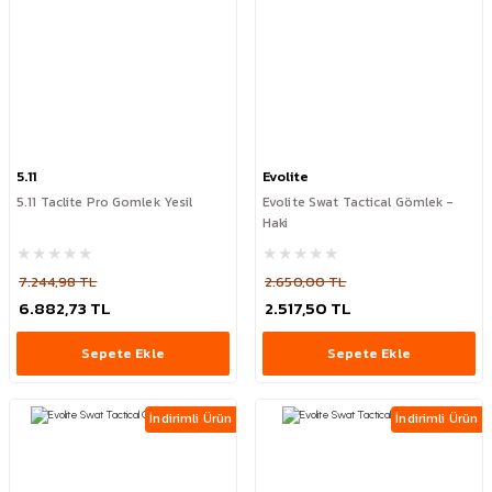
5.11
Evolite
5.11 Taclite Pro Gomlek Yesil
Evolite Swat Tactical Gömlek -
Haki
7.244,98 TL
2.650,00 TL
6.882,73 TL
2.517,50 TL
Sepete Ekle
Sepete Ekle
İndirimli Ürün
İndirimli Ürün