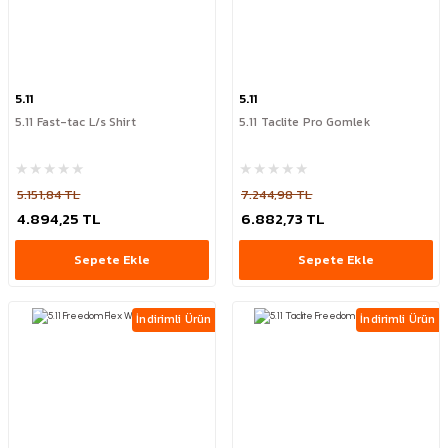
5.11
5.11
5.11 Fast-tac L/s Shirt
5.11 Taclite Pro Gomlek
5.151,84 TL
7.244,98 TL
4.894,25 TL
6.882,73 TL
Sepete Ekle
Sepete Ekle
İndirimli Ürün
İndirimli Ürün