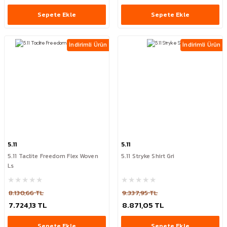
Sepete Ekle
Sepete Ekle
İndirimli Ürün
İndirimli Ürün
5.11
5.11
5.11 Taclite Freedom Flex Woven
5.11 Stryke Shirt Gri
Ls
8.130,66 TL
9.337,95 TL
7.724,13 TL
8.871,05 TL
Sepete Ekle
Sepete Ekle