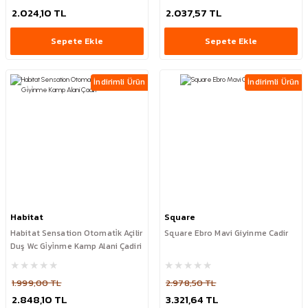
2.024,10 TL
2.037,57 TL
Sepete Ekle
Sepete Ekle
İndirimli Ürün
İndirimli Ürün
Habitat
Square
Habitat Sensation Otomati̇k Açilir
Square Ebro Mavi Giyinme Cadir
Duş Wc Gi̇yi̇nme Kamp Alani Çadiri
1.999,00 TL
2.978,50 TL
2.848,10 TL
3.321,64 TL