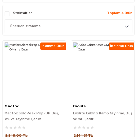
Stoktakiler
Toplam 4 ürün
İndirimli Ürün
İndirimli Ürün
Madfox
Evolite
Madfox SoloPeak Pop-UP Duş,
Evolite Cabino Kamp Giyinme, Duş
WC ve Giyinme Çadırı
ve WC Çadırı
2.249,00 TL
2.144,81 TL