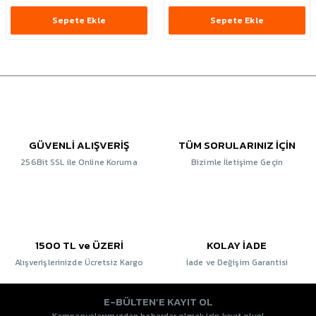
Sepete Ekle
Sepete Ekle
GÜVENLİ ALIŞVERİŞ
TÜM SORULARINIZ İÇİN
256Bit SSL ile Online Koruma
Bizimle İletişime Geçin
1500 TL ve ÜZERİ
KOLAY İADE
Alışverişlerinizde Ücretsiz Kargo
İade ve Değişim Garantisi
E-BÜLTEN’E KAYIT OL