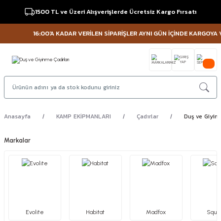
1500 TL ve Üzeri Alışverişlerde Ücretsiz Kargo Fırsatı
16:00'A KADAR VERİLEN SİPARİŞLER AYNI GÜN İÇİNDE KARGOYA VER
Anasayfa
KAMP EKİPMANLARI
Çadırlar
Duş ve Giyin
Markalar
Evolite
Habitat
Madfox
Squa