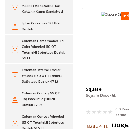
Madfox AlphaBack R108
Katlanır Kamp Sandalyesi
İnd
Igloo Core-max 12 Li̇tre
Buzluk
Coleman Performance Tri
Coler Wheeled 60 QT
Tekerlekli Soğutucu Buzluk
56 Lt
Coleman Xtreme Cooler
Wheeled 50 QT Tekerlekli
Soğutucu Buzluk 47 Lt
Square
Coleman Convoy 55 QT
Square Dirseklik
Taşınabilir Soğutucu
Buzluk 52 Lt
0.0 Pua
Yorum
Coleman Convoy Wheeled
65 QT Tekerlekli Soğutucu
1.108,
828,34 TL
Buzluk 61.5 Lt