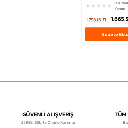
0.0 Pua
Yorum
1.665,
1.753,16 TL
Sepete Ekl
GÜVENLİ ALIŞVERİŞ
TÜM 
256Bit SSL ile Online Koruma
Bi