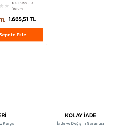
0.0 Puan - 0
Yorum
1.665,51 TL
 TL
Sepete Ekle
ERİ
KOLAY İADE
iz Kargo
İade ve Değişim Garantisi