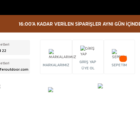
16:00'A KADAR VERİLEN SİPARİŞLER AYNI GÜN İÇİNDE KARG
etleri
4 22
GİRİŞ YAP
etleri
MARKALARIMIZ
SEPETİM
ÜYE OL
feroutdoor.com
ÜRBÜN &
TACTICAL
FENER
ELESKOP
EKİPMANLAR