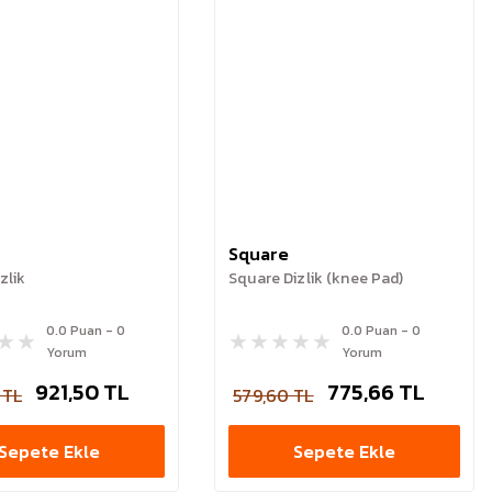
Square
zlik
Square Dizlik (knee Pad)
0.0 Puan - 0
0.0 Puan - 0
Yorum
Yorum
921,50 TL
775,66 TL
 TL
579,60 TL
Sepete Ekle
Sepete Ekle