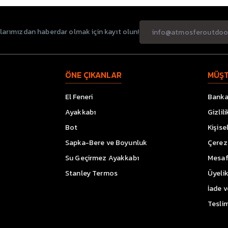
rımızdan haberdar olmak için kayıt olun!
ÖNE ÇIKANLAR
MÜŞT
El Feneri
Banka 
Ayakkabı
Gizlil
Bot
Kişise
Sapka-Bere ve Boyunluk
Çerez 
Su Geçirmez Ayakkabı
Mesaf
Stanley Termos
Üyeli
İade 
Teslim