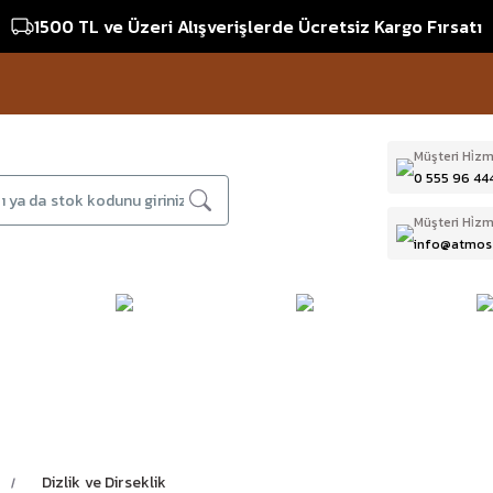
1500 TL ve Üzeri Alışverişlerde Ücretsiz Kargo Fırsatı
Müşteri Hi̇zm
0 555 96 44
Müşteri Hi̇zm
info@atmos
DAĞCILIK & İŞ
DALIŞ
D
BI
GÜVENLİĞİ
EKİPMANLARI
T
Dizlik ve Dirseklik