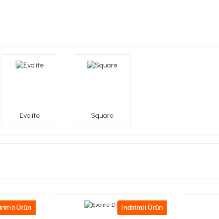
Evolite
Square
irimli Ürün
İndirimli Ürün