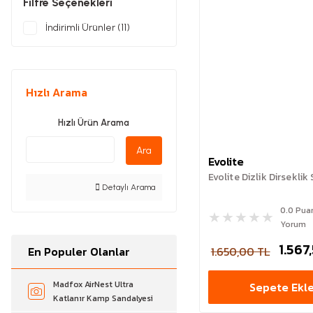
Filtre Seçenekleri
İndirimli Ürünler (11)
Hızlı Arama
Hızlı Ürün Arama
Ara
Evolite
Evolite Dizlik Dirseklik
Detaylı Arama
0.0 Pua
Yorum
1.567
1.650,00 TL
En Populer Olanlar
Madfox AirNest Ultra
Sepete Ekl
Katlanır Kamp Sandalyesi