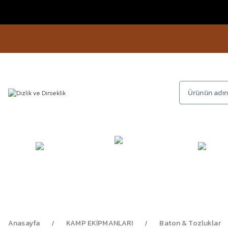
KAMP
GİYİM
AYAKKA
EKİPMANLARI
Anasayfa
KAMP EKİPMANLARI
Baton & Tozluklar