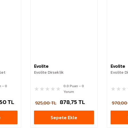
Evolite
Evolite
 Set
Evolite Dirseklik
Evolite Di
n - 0
0.0 Puan - 0
Yorum
,50 TL
878,75 TL
925,00 TL
970,00
e
Sepete Ekle