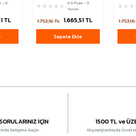
n - 0
0.0 Puan - 0
Yorum
51 TL
1.665,51 TL
1.753,16 TL
1.753,16
e
Sepete Ekle
SORULARINIZ İÇİN
1500 TL ve ÜZ
zimle İletişime Geçin
Alışverişlerinizde Ücrets