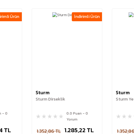
irimli Ürün
İndirimli Ürün
Sturm
Sturm
Sturm Dirseklik
Sturm Yes
n - 0
0.0 Puan - 0
Yorum
54 TL
1.285,22 TL
1.352,86 TL
1.352,8