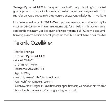
Trango Pyramid ATC
, tırmanış ve ip kontrollü faaliyetlerde güvenilir
gövde yapısı uzun süreli kullanımlarda performansını korumaya yardımcı olur.
taşınabilen yapısı sayesinde ekipman organizasyonunu kolaylaştırır ve kullan
Üretiminde kullanılan
AL2024-T4
alaşım malzeme, dayanıklılık ve düşük ağ
çıkarken,
Ø 0,9 cm – 1,1 cm
halat uyumluluğu farklı kullanım ihtiyaçlarına c
çantasında minimum yer kaplayan
Trango Pyramid ATC
, hem deneyimli 
tırmanış ekipmanlarının önemli parçalarından biri olarak tercih edilmekted
Teknik Özellikler
• Marka:
Trango
• Ürün Adı:
Pyramid ATC
• Model: TAG-02
• Üretim Yeri: Kore
• Malzeme:
AL2024-T4
• Ağırlık:
70 g
• Halat Uyumluluğu:
Ø 0,9 cm – 1,1 cm
• Yapı: Hafif ve kompakt tasarım
• Kullanım Alanı: Dağcılık, kaya tırmanışı, spor tırmanış ve outdoor aktiviteler
• Renk: Üretim serisine göre değişiklik gösterebilir