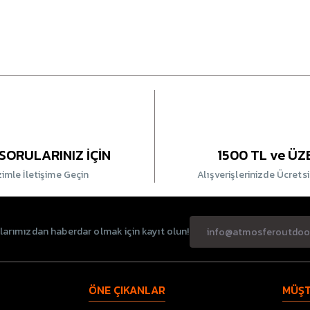
SORULARINIZ İÇİN
1500 TL ve ÜZ
zimle İletişime Geçin
Alışverişlerinizde Ücrets
rımızdan haberdar olmak için kayıt olun!
ÖNE ÇIKANLAR
MÜŞT