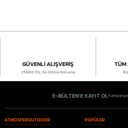
GÜVENLİ ALIŞVERİŞ
TÜM 
256Bit SSL ile Online Koruma
Bi
E-BÜLTEN’E KAYIT OL
Kampanyala
ATMOSFEROUTDOOR
POPÜLER