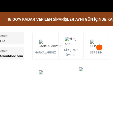
16:00'A KADAR VERİLEN SİPARİŞLER AYNI GÜN İÇİNDE KARGO
etleri
4 22
GİRİŞ YAP
etleri
MARKALARIMIZ
SEPETİM
ÜYE OL
feroutdoor.com
ÜRBÜN &
TACTICAL
FENER
ELESKOP
EKİPMANLAR