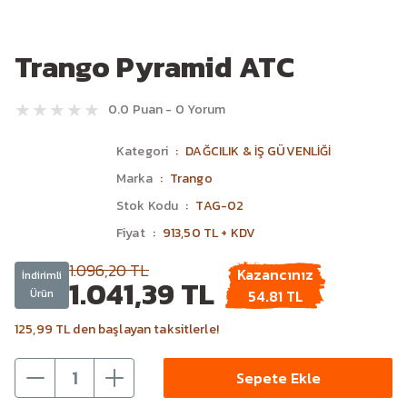
Trango Pyramid ATC
0.0 Puan - 0 Yorum
Kategori
DAĞCILIK & İŞ GÜVENLİĞİ
Marka
Trango
Stok Kodu
TAG-02
Fiyat
913,50 TL + KDV
1.096,20 TL
Kazancınız
İndirimli
1.041,39 TL
Ürün
54.81 TL
125,99 TL den başlayan taksitlerle!
Sepete Ekle