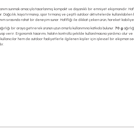
 kullanım sunmak amacıyla tasarlanmış kompakt ve dayanıklı bir emniyet ekipmanıdır. 
 Dağcılık, kaya tırmanışı, spor tırmanış ve çeşitli outdoor aktivitelerde kullanılabile
ım sırasında rahat bir deneyim sunar. Hafifliği ile dikkat çeken ürün, hareket kabiliye
ırlığı bir araya getirerek ürünün uzun ömürlü kullanımına katkıda bulunur.
70 g
ağırlığ
evap verir. Ergonomik tasarımı, halatın kontrollü şekilde kullanılmasına yardımcı olur v
kullanıcılar hem de outdoor faaliyetlerle ilgilenen kişiler için işlevsel bir ekipman s
ir.