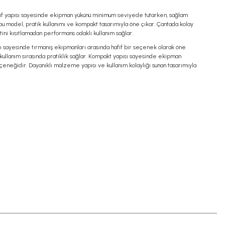
Hafif yapısı sayesinde ekipman yükünü minimum seviyede tutarken, sağlam
n bu model, pratik kullanımı ve kompakt tasarımıyla öne çıkar. Çantada kolay
tini kısıtlamadan performans odaklı kullanım sağlar.
ı sayesinde tırmanış ekipmanları arasında hafif bir seçenek olarak öne
e kullanım sırasında pratiklik sağlar. Kompakt yapısı sayesinde ekipman
eçeneğidir. Dayanıklı malzeme yapısı ve kullanım kolaylığı sunan tasarımıyla