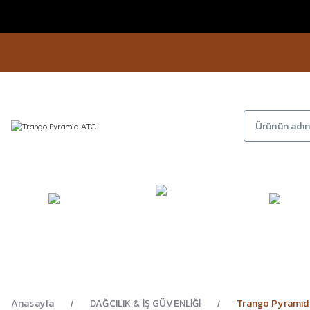
KAMP
GİYİM
AYAKKA
EKİPMANLARI
Anasayfa
DAĞCILIK & İŞ GÜVENLİĞİ
Trango Pyramid