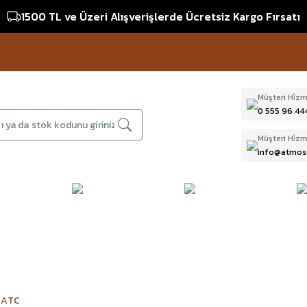
1500 TL ve Üzeri Alışverişlerde Ücretsiz Kargo Fırsatı
Müşteri Hi̇zm
0 555 96 44
Müşteri Hi̇zm
info@atmos
DAĞCILIK & İŞ
DALIŞ
D
BI
GÜVENLİĞİ
EKİPMANLARI
T
 ATC