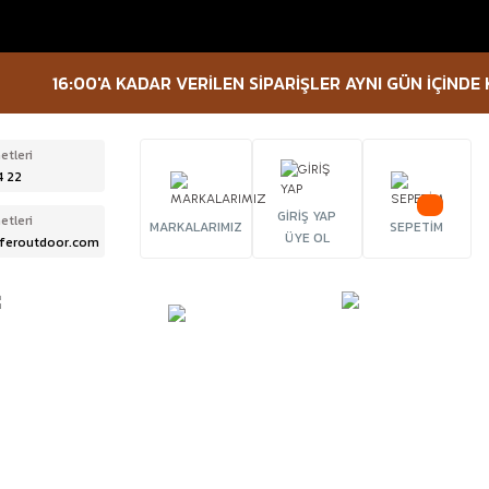
16:00'A KADAR VERİLEN SİPARİŞLER AYNI GÜN İÇİNDE KARG
etleri
4 22
GİRİŞ YAP
etleri
MARKALARIMIZ
SEPETİM
ÜYE OL
feroutdoor.com
ÜRBÜN &
TACTICAL
FENER
ELESKOP
EKİPMANLAR