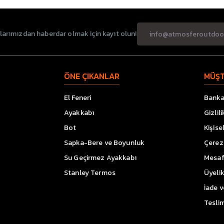
rımızdan haberdar olmak için kayıt olun!
ÖNE ÇIKANLAR
MÜŞT
El Feneri
Banka 
Ayakkabı
Gizlil
Bot
Kişise
Sapka-Bere ve Boyunluk
Çerez 
Su Geçirmez Ayakkabı
Mesaf
Stanley Termos
Üyeli
İade 
Teslim