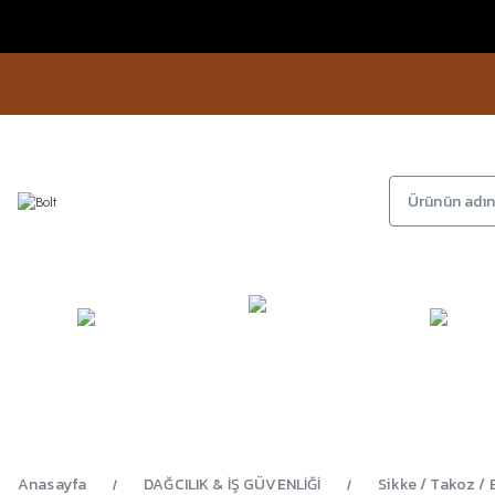
KAMP
GİYİM
AYAKKA
EKİPMANLARI
Anasayfa
DAĞCILIK & İŞ GÜVENLİĞİ
Sikke / Takoz / 