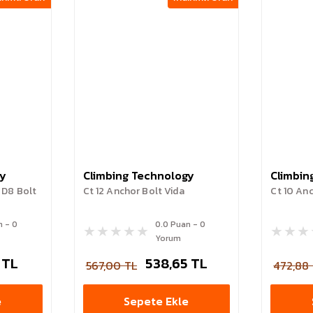
gy
Climbing Technology
Climbin
 D8 Bolt
Ct 12 Anchor Bolt Vida
Ct 10 Anc
n - 0
0.0 Puan - 0
Yorum
 TL
538,65 TL
567,00 TL
472,88
e
Sepete Ekle