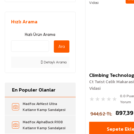
Hızlı Arama
Hızlı Ürün Arama
Ara
Detaylı Arama
Climbing Technolo
Ct Twist Celik Makarasi
Vidasi
En Populer Olanlar
0.0 Pua
Yorum
Madfox AirNest Ultra
Katlanır Kamp Sandalyesi
897,39
944,62 TL
Madfox AlphaBack R108
Sepete Ekl
Katlanır Kamp Sandalyesi