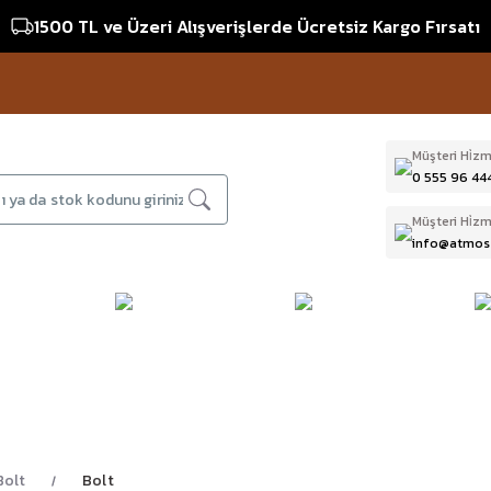
1500 TL ve Üzeri Alışverişlerde Ücretsiz Kargo Fırsatı
Müşteri Hi̇zm
0 555 96 44
Müşteri Hi̇zm
info@atmos
DAĞCILIK & İŞ
DALIŞ
D
BI
GÜVENLİĞİ
EKİPMANLARI
T
Bolt
Bolt