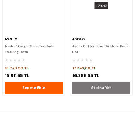
TÜKENDİ
ASOLO
ASOLO
Asolo Stynger Gore Tex Kadın
Asolo Drifter I Evo Outdoor Kadin
Trekking Botu
Bot
16.749,00 TL
17.249,00 TL
15.911,55 TL
16.386,55 TL
Sepete Ekle
Stokta Yok