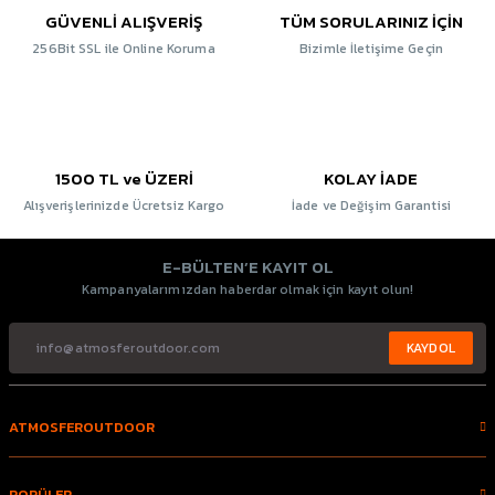
GÜVENLİ ALIŞVERİŞ
TÜM SORULARINIZ İÇİN
256Bit SSL ile Online Koruma
Bizimle İletişime Geçin
1500 TL ve ÜZERİ
KOLAY İADE
Alışverişlerinizde Ücretsiz Kargo
İade ve Değişim Garantisi
E-BÜLTEN’E KAYIT OL
Kampanyalarımızdan haberdar olmak için kayıt olun!
KAYDOL
ATMOSFEROUTDOOR
POPÜLER