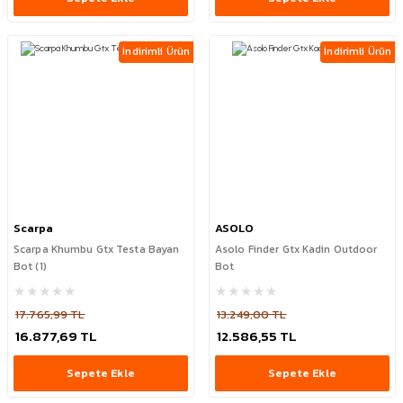
İndirimli Ürün
İndirimli Ürün
Scarpa
ASOLO
Scarpa Khumbu Gtx Testa Bayan
Asolo Finder Gtx Kadin Outdoor
Bot (1)
Bot
17.765,99 TL
13.249,00 TL
16.877,69 TL
12.586,55 TL
Sepete Ekle
Sepete Ekle