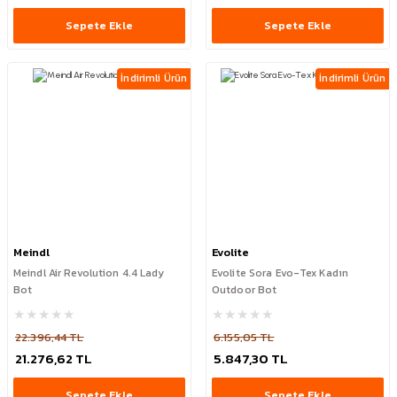
Sepete Ekle
Sepete Ekle
İndirimli Ürün
İndirimli Ürün
Meindl
Evolite
Meindl Air Revolution 4.4 Lady
Evolite Sora Evo-Tex Kadın
Bot
Outdoor Bot
22.396,44 TL
6.155,05 TL
21.276,62 TL
5.847,30 TL
Sepete Ekle
Sepete Ekle