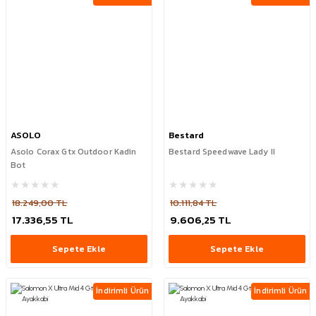
ASOLO
Bestard
Asolo Corax Gtx Outdoor Kadin
Bestard Speedwave Lady II
Bot
18.249,00 TL
10.111,84 TL
17.336,55 TL
9.606,25 TL
Sepete Ekle
Sepete Ekle
İndirimli Ürün
İndirimli Ürün