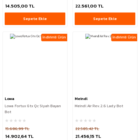
14.505,00 TL
22.561,00 TL
Sepete Ekle
Sepete Ekle
İndirimli Ürün
İndirimli Ürün
Lowa
Meindl
Lowa Fortux Gtx Qc Siyah Bayan
Meindl Air Rev.2.6 Lady Bot
Bot
15.686,99 TL
22.585,42 TL
14.902,64 TL
21.456,15 TL