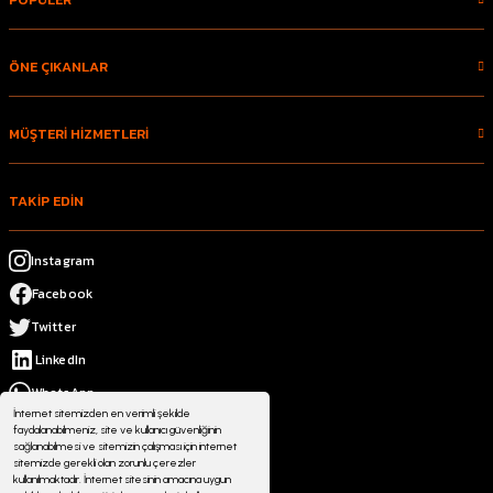
ÖNE ÇIKANLAR
MÜŞTERİ HİZMETLERİ
TAKİP EDİN
Instagram
Facebook
Twitter
LinkedIn
WhatsApp
İnternet sitemizden en verimli şekilde
faydalanabilmeniz, site ve kullanıcı güvenliğinin
sağlanabilmesi ve sitemizin çalışması için internet
sitemizde gerekli olan zorunlu çerezler
kullanılmaktadır. İnternet sitesinin amacına uygun