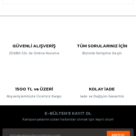
GÜVENLİ ALIŞVERİŞ
TÜM SORULARINIZ İÇİN
256Bit SSL ile Online Koruma
Bizimle İletişime Geçin
1500 TL ve ÜZERİ
KOLAY İADE
Alışverişlerinizde Ücretsiz Kargo
İade ve Değişim Garantisi
E-BÜLTEN’E KAYIT OL
Kampanyalarımızdan haberdar olmak için kayıt olun!
KAYDOL