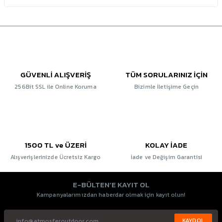
GÜVENLİ ALIŞVERİŞ
TÜM SORULARINIZ İÇİN
256Bit SSL ile Online Koruma
Bizimle İletişime Geçin
1500 TL ve ÜZERİ
KOLAY İADE
Alışverişlerinizde Ücretsiz Kargo
İade ve Değişim Garantisi
E-BÜLTEN’E KAYIT OL
Kampanyalarımızdan haberdar olmak için kayıt olun!
KAYDOL